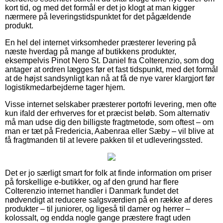
kort tid, og med det formål er det jo klogt at man kigger
nærmere på leveringstidspunktet for det pågældende
produkt.
En hel del internet virksomheder præsterer levering på
næste hverdag på mange af butikkens produkter,
eksempelvis Pinot Nero St. Daniel fra Colterenzio, som dog
antager at ordren lægges før et fast tidspunkt, med det formål
at de højst sandsynligt kan nå at få de nye varer klargjort før
logistikmedarbejderne tager hjem.
Visse internet selskaber præsterer portofri levering, men ofte
kun ifald der erhverves for et præcist beløb. Som alternativ
må man udse dig den billigste fragtmetode, som oftest – om
man er tæt på Fredericia, Aabenraa eller Sæby – vil blive at
få fragtmanden til at levere pakken til et udleveringssted.
Det er jo særligt smart for folk at finde information om priser
på forskellige e-butikker, og af den grund har flere
Colterenzio internet handler i Danmark fundet det
nødvendigt at reducere salgsværdien på en række af deres
produkter – til juniorer, og ligeså til damer og herrer –
kolossalt, og endda nogle gange præstere fragt uden