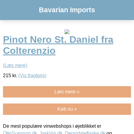
Bavarian Imports
Pinot Nero St. Daniel fra
Colterenzio
(Læs mere)
215
kr.
(Vis fragtpris)
Læs mere »
Køb nu »
De mest populære vinwebshops i øjeblikket er
OttoSuenson.dk
,
JyskVin.dk
,
Densidsteflaske.dk
og