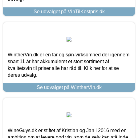
Se udvalget på VinTilKostpris.dk
WintherVin.dk er en far og søn-virksomhed der igennem
snart 11 år har akkumuleret et stort sortiment af
kvalitetsvin til priser alle har råd til. Klik her for at se
deres udvalg.
Se udvalget på WintherVin.dk
WineGuys.dk er stiftet af Kristian og Jan i 2016 med en
ambition om at levere god vin, som de selv kan stå inde