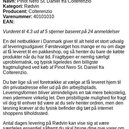
Navn:
Pinot Nero St. Daniel fra Colterenzio
Kategori:
Rødvin
Producent:
Colterenzio
Varenummer:
40101010
EAN:
Vurderet til
4.3
ud af 5 stjerner baseret på
24
anmeldelser
En del netbutikker i Danmark giver til alt held et stort udvalg
af leveringsudgaver. Førstevalget hos mange er nu om dage
at få leveret til en pakkeshop, og så henter du bare de købte
produkter når du har tid. Fragttypen er nemlig særligt
uproblematisk, og typisk ligeledes den billigste
fragtmulighed ved køb af Pinot Nero St. Daniel fra
Colterenzio.
Du bør lige så vel foretrække at vælge at få leveret hjem til
din privatadresse eller ud på din arbejdsplads.
Leveringsformen bliver almindeligvis en tak mere bekostelig,
men ydermere virkelig let. Den prisbilligste mulighed for fragt
vil dog til enhver tid være at du selv henter ordren, men den
løsning kræver at du fysisk befinder dig tæt på internet
shoppens tilholdssted.
Antal dages levering på Rødvin kan vise sig at være
særdeles essentiel såfremt du skal bruge dine nye varer om