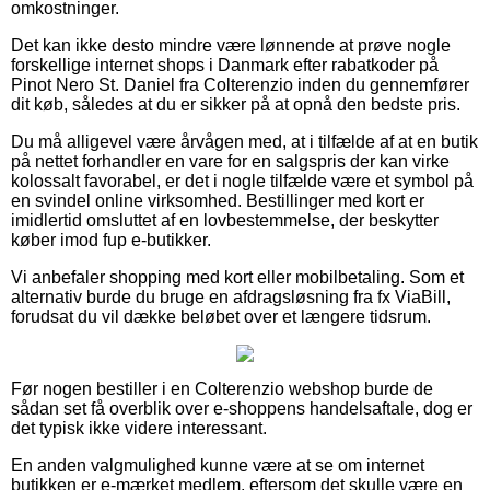
omkostninger.
Det kan ikke desto mindre være lønnende at prøve nogle
forskellige internet shops i Danmark efter rabatkoder på
Pinot Nero St. Daniel fra Colterenzio inden du gennemfører
dit køb, således at du er sikker på at opnå den bedste pris.
Du må alligevel være årvågen med, at i tilfælde af at en butik
på nettet forhandler en vare for en salgspris der kan virke
kolossalt favorabel, er det i nogle tilfælde være et symbol på
en svindel online virksomhed. Bestillinger med kort er
imidlertid omsluttet af en lovbestemmelse, der beskytter
køber imod fup e-butikker.
Vi anbefaler shopping med kort eller mobilbetaling. Som et
alternativ burde du bruge en afdragsløsning fra fx ViaBill,
forudsat du vil dække beløbet over et længere tidsrum.
Før nogen bestiller i en Colterenzio webshop burde de
sådan set få overblik over e-shoppens handelsaftale, dog er
det typisk ikke videre interessant.
En anden valgmulighed kunne være at se om internet
butikken er e-mærket medlem, eftersom det skulle være en