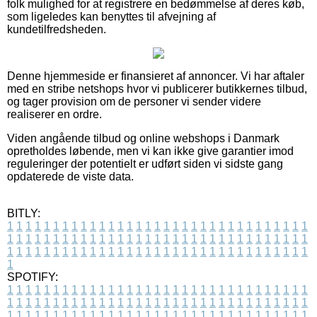
folk mulighed for at registrere en bedømmelse af deres køb,
som ligeledes kan benyttes til afvejning af
kundetilfredsheden.
Denne hjemmeside er finansieret af annoncer. Vi har aftaler
med en stribe netshops hvor vi publicerer butikkernes tilbud,
og tager provision om de personer vi sender videre
realiserer en ordre.
Viden angående tilbud og online webshops i Danmark
opretholdes løbende, men vi kan ikke give garantier imod
reguleringer der potentielt er udført siden vi sidste gang
opdaterede de viste data.
BITLY:
1
1
1
1
1
1
1
1
1
1
1
1
1
1
1
1
1
1
1
1
1
1
1
1
1
1
1
1
1
1
1
1
1
1
1
1
1
1
1
1
1
1
1
1
1
1
1
1
1
1
1
1
1
1
1
1
1
1
1
1
1
1
1
1
1
1
1
1
1
1
1
1
1
1
1
1
1
1
1
1
1
1
1
1
1
1
1
1
1
1
1
1
1
1
1
1
1
1
1
1
SPOTIFY:
1
1
1
1
1
1
1
1
1
1
1
1
1
1
1
1
1
1
1
1
1
1
1
1
1
1
1
1
1
1
1
1
1
1
1
1
1
1
1
1
1
1
1
1
1
1
1
1
1
1
1
1
1
1
1
1
1
1
1
1
1
1
1
1
1
1
1
1
1
1
1
1
1
1
1
1
1
1
1
1
1
1
1
1
1
1
1
1
1
1
1
1
1
1
1
1
1
1
1