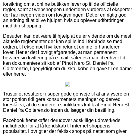
forsikring om at online butikken lever op til de officielle
regler, samt at webshoppen undertiden vurderes af eksperter
der har megen viden om lovgivningen. Det er en rigtig god
anledning til at blive hjulpet, hvis du oplever udfordringer
med din shopping.
Desuden kan det være til hjælp at du er vidende om de mest
aktuelle reglementer der kan spille ind i forbindelse med
ordren, til eksempel hvilken returret online forhandleren
lover. Her er det i øvrigt afgørende, at man permanent
bevarer sin kvittering på e-mail, således man til enhver tid
kan dokumentere sit køb af Pinot Nero St. Daniel fra
Colterenzio, ligegyldigt om du skal købe en gave til en dame
eller herre.
Trustpilot resulterer i super gode genveje til at analysere en
stor portion tidligere konsumenters meninger og derved
foreslår vi, at du sonderer e-butikkens kritik af Pinot Nero St.
Daniel fra Colterenzio inden du lægger din bestilling.
Facebook fremskaffer derudover adskillige udmærkede
muligheder for at få kendskab til internet shoppens
popularitet. I øvrigt er der faktisk shops på nettet som giver