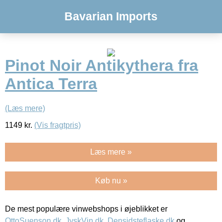
Bavarian Imports
Pinot Noir Antikythera fra
Antica Terra
(Læs mere)
1149
kr.
(Vis fragtpris)
Læs mere »
Køb nu »
De mest populære vinwebshops i øjeblikket er
OttoSuenson.dk
,
JyskVin.dk
,
Densidsteflaske.dk
og