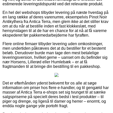
estimerede leveringstidspunkt ved det relevante produkt.
En hel del webshops tilbyder levering på næste hverdag på
en lang række af deres varenumre, eksempelvis Pinot Noir
Antikythera fra Antica Terra, men glem ikke at det stiller krav
om at du når at bestille inden et fast klokkeslæt, med
hensynstagen til at de har en chance for at nå at få varerne
ekspederet før pakkemedarbejderne har fyraften.
Flere online firmaer tilbyder levering uden omkostninger,
men undertiden påkræves det at du bestiller for et bestemt
beløb. Derudover burde man tage den mest betalelige
leveringsversion, hvilket gerne – uanset om du befinder sig
nær Horsens, Lillerød eller Humlebæk – er at få
fragtmanden til at bringe din bestilling til en pakkeshop.
Det er efterhånden yderst bekvemt for os alle at søge
information om priser hos flere e-handler, og til gengæld har
masser af Antica Terra e-shops set sig tvunget til at sænke
salgspriserne på specielt deres bedst i test produkter – til
piger og drenge, og ligeså til damer og herrer – enormt, og
endda nogle gange yde portofri fragt.