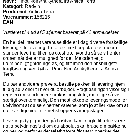
Navn:
Pinot Noir Antikythera fra Antica Terra
Kategori:
Rødvin
Producent:
Antica Terra
Varenummer:
156216
EAN:
Vurderet til
4
ud af 5 stjerner baseret på
42
anmeldelser
En hel del internet varehuse tildeler i dag diverse forskellige
løsninger til levering. En af de mest populære er nu om
stunder levering til en pakkeshop, hvor du så selv henter
ordren når der er mulighed for det. Metoden er jo
ualmindeligt gnidningsløs, og tit tilmed den prisbilligste
fragtløsning ved køb af Pinot Noir Antikythera fra Antica
Terra.
Du bør endvidere prøve at bestille pakken til levering hjem
til dig selv eller til hvor du arbejder. Fragtløsningen viser sig i
regelen en kende mere omkostningsfuld, men lige så vel
særligt overkommelig. Den mest letkøbte leveringsmodel er
utvivlsomt at du selv henter varerne, som jo stiller krav om at
du lever lige ved internet shoppens arbejdslager.
Leveringsdygtigheden på Rødvin kan i nogle tilfælde være
rigtig betydningsfuld om du absolut skal bruge din pakke nu
og her, og derfor er det relativt fornuftigt at vi checker det