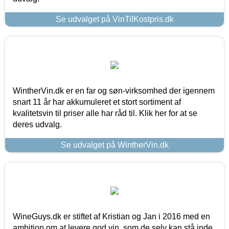
Se udvalget på VinTilKostpris.dk
WintherVin.dk er en far og søn-virksomhed der igennem
snart 11 år har akkumuleret et stort sortiment af
kvalitetsvin til priser alle har råd til. Klik her for at se
deres udvalg.
Se udvalget på WintherVin.dk
WineGuys.dk er stiftet af Kristian og Jan i 2016 med en
ambition om at levere god vin, som de selv kan stå inde