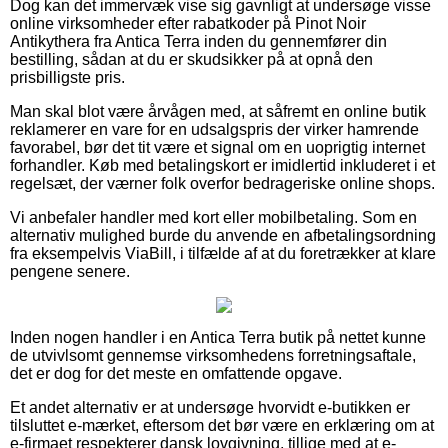
Dog kan det immervæk vise sig gavnligt at undersøge visse
online virksomheder efter rabatkoder på Pinot Noir
Antikythera fra Antica Terra inden du gennemfører din
bestilling, sådan at du er skudsikker på at opnå den
prisbilligste pris.
Man skal blot være årvågen med, at såfremt en online butik
reklamerer en vare for en udsalgspris der virker hamrende
favorabel, bør det tit være et signal om en uoprigtig internet
forhandler. Køb med betalingskort er imidlertid inkluderet i et
regelsæt, der værner folk overfor bedrageriske online shops.
Vi anbefaler handler med kort eller mobilbetaling. Som en
alternativ mulighed burde du anvende en afbetalingsordning
fra eksempelvis ViaBill, i tilfælde af at du foretrækker at klare
pengene senere.
Inden nogen handler i en Antica Terra butik på nettet kunne
de utvivlsomt gennemse virksomhedens forretningsaftale,
det er dog for det meste en omfattende opgave.
Et andet alternativ er at undersøge hvorvidt e-butikken er
tilsluttet e-mærket, eftersom det bør være en erklæring om at
e-firmaet respekterer dansk lovgivning, tillige med at e-