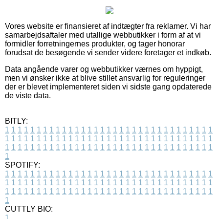
Vores website er finansieret af indtægter fra reklamer. Vi har
samarbejdsaftaler med utallige webbutikker i form af at vi
formidler forretningernes produkter, og tager honorar
forudsat de besøgende vi sender videre foretager et indkøb.
Data angående varer og webbutikker værnes om hyppigt,
men vi ønsker ikke at blive stillet ansvarlig for reguleringer
der er blevet implementeret siden vi sidste gang opdaterede
de viste data.
BITLY:
1
1
1
1
1
1
1
1
1
1
1
1
1
1
1
1
1
1
1
1
1
1
1
1
1
1
1
1
1
1
1
1
1
1
1
1
1
1
1
1
1
1
1
1
1
1
1
1
1
1
1
1
1
1
1
1
1
1
1
1
1
1
1
1
1
1
1
1
1
1
1
1
1
1
1
1
1
1
1
1
1
1
1
1
1
1
1
1
1
1
1
1
1
1
1
1
1
1
1
1
SPOTIFY:
1
1
1
1
1
1
1
1
1
1
1
1
1
1
1
1
1
1
1
1
1
1
1
1
1
1
1
1
1
1
1
1
1
1
1
1
1
1
1
1
1
1
1
1
1
1
1
1
1
1
1
1
1
1
1
1
1
1
1
1
1
1
1
1
1
1
1
1
1
1
1
1
1
1
1
1
1
1
1
1
1
1
1
1
1
1
1
1
1
1
1
1
1
1
1
1
1
1
1
1
CUTTLY BIO:
1