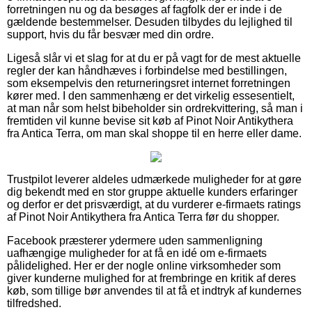
forretningen nu og da besøges af fagfolk der er inde i de
gældende bestemmelser. Desuden tilbydes du lejlighed til
support, hvis du får besvær med din ordre.
Ligeså slår vi et slag for at du er på vagt for de mest aktuelle
regler der kan håndhæves i forbindelse med bestillingen,
som eksempelvis den returneringsret internet forretningen
kører med. I den sammenhæng er det virkelig essesentielt,
at man når som helst bibeholder sin ordrekvittering, så man i
fremtiden vil kunne bevise sit køb af Pinot Noir Antikythera
fra Antica Terra, om man skal shoppe til en herre eller dame.
Trustpilot leverer aldeles udmærkede muligheder for at gøre
dig bekendt med en stor gruppe aktuelle kunders erfaringer
og derfor er det prisværdigt, at du vurderer e-firmaets ratings
af Pinot Noir Antikythera fra Antica Terra før du shopper.
Facebook præsterer ydermere uden sammenligning
uafhængige muligheder for at få en idé om e-firmaets
pålidelighed. Her er der nogle online virksomheder som
giver kunderne mulighed for at frembringe en kritik af deres
køb, som tillige bør anvendes til at få et indtryk af kundernes
tilfredshed.