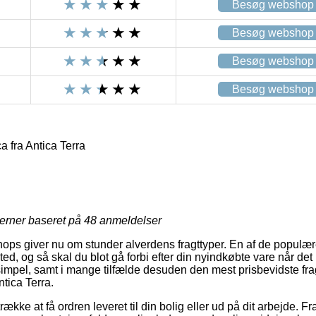
Besøg webshop
Besøg webshop
Besøg webshop
Besøg webshop
a fra Antica Terra
jerner baseret på
48
anmeldelser
ops giver nu om stunder alverdens fragttyper. En af de populære 
sted, og så skal du blot gå forbi efter din nyindkøbte vare når det
simpel, samt i mange tilfælde desuden den mest prisbevidste fr
ntica Terra.
ække at få ordren leveret til din bolig eller ud på dit arbejde. F