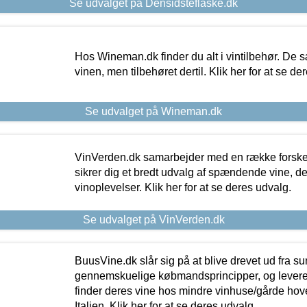
Se udvalget på Densidsteflaske.dk
Hos Wineman.dk finder du alt i vintilbehør. De s
vinen, men tilbehøret dertil. Klik her for at se de
Se udvalget på Wineman.dk
VinVerden.dk samarbejder med en række forskel
sikrer dig et bredt udvalg af spændende vine, de
vinoplevelser. Klik her for at se deres udvalg.
Se udvalget på VinVerden.dk
BuusVine.dk slår sig på at blive drevet ud fra s
gennemskuelige købmandsprincipper, og levere g
finder deres vine hos mindre vinhuse/gårde hove
Italien. Klik her for at se deres udvalg.