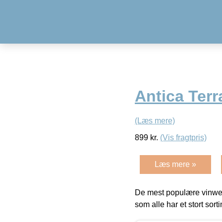
Antica Terr
(Læs mere)
899
kr.
(Vis fragtpris)
Læs mere »
De mest populære vinweb
som alle har et stort sorti