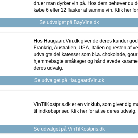
druer man dyrker vin på. Hos dem behøver du der
købe 6 eller 12 flasker af samme vin. Klik her fo
Se udvalget på BayVine.dk
Hos HaugaardVin.dk giver de deres kunder gode
Frankrig, Australien, USA, Italien og resten af v
udvalgte delikatesser som bl.a. chokolade, gourm
hjemmebagte småkager og håndlavede karameller
deres udvalg.
Se udvalget på HaugaardVin.dk
VinTilKostpris.dk er en vinklub, som giver dig m
til indkøbspriser. Klik her for at se deres udvalg.
Se udvalget på VinTilKostpris.dk