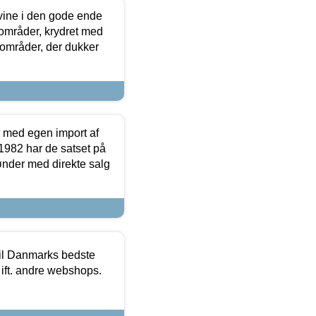
 vine i den gode ende
e områder, krydret med
 områder, der dukker
r med egen import af
i 1982 har de satset på
ønder med direkte salg
 til Danmarks bedste
 ift. andre webshops.