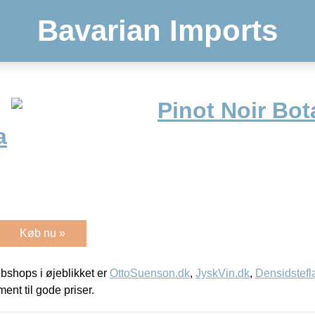
Bavarian Imports
Pinot Noir Bot
a
Køb nu »
shops i øjeblikket er
OttoSuenson.dk
,
JyskVin.dk
,
Densidstefl
ment til gode priser.