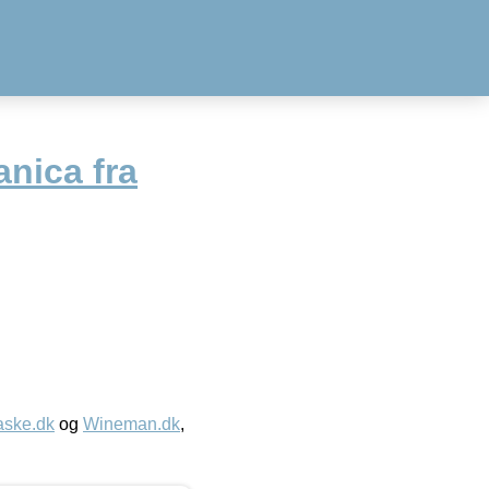
anica fra
aske.dk
og
Wineman.dk
,