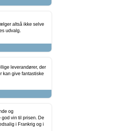
ælger altså ikke selve
res udvalg.
lige leverandører, der
r kan give fantastiske
unde og
od vin til prisen. De
dsalig i Frankrig og i