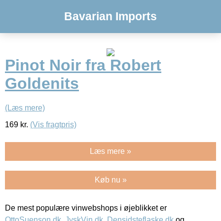
Bavarian Imports
Pinot Noir fra Robert
Goldenits
(Læs mere)
169
kr.
(Vis fragtpris)
Læs mere »
Køb nu »
De mest populære vinwebshops i øjeblikket er
OttoSuenson.dk
,
JyskVin.dk
,
Densidsteflaske.dk
og