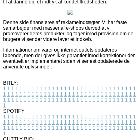
til at danne dig et indtryk af kundetilfredsheden.
Denne side finansieres af reklameindtægter. Vi har faste
samarbejder med masser af e-shops derved at vi
promoverer deres produkter, og tager imod provision om de
brugere vi sender videre laver et indkøb.
Informationer om varer og internet outlets opdateres
løbende, men der gives ikke garantier imod korrektioner der
eventuelt er implementeret siden vi senest opdaterede de
anvendte oplysninger.
BITLY:
1
1
1
1
1
1
1
1
1
1
1
1
1
1
1
1
1
1
1
1
1
1
1
1
1
1
1
1
1
1
1
1
1
1
1
1
1
1
1
1
1
1
1
1
1
1
1
1
1
1
1
1
1
1
1
1
1
1
1
1
1
1
1
1
1
1
1
1
1
1
1
1
1
1
1
1
1
1
1
1
1
1
1
1
1
1
1
1
1
1
1
1
1
1
1
1
1
1
1
1
SPOTIFY:
1
1
1
1
1
1
1
1
1
1
1
1
1
1
1
1
1
1
1
1
1
1
1
1
1
1
1
1
1
1
1
1
1
1
1
1
1
1
1
1
1
1
1
1
1
1
1
1
1
1
1
1
1
1
1
1
1
1
1
1
1
1
1
1
1
1
1
1
1
1
1
1
1
1
1
1
1
1
1
1
1
1
1
1
1
1
1
1
1
1
1
1
1
1
1
1
1
1
1
1
CUTTLY BIO: