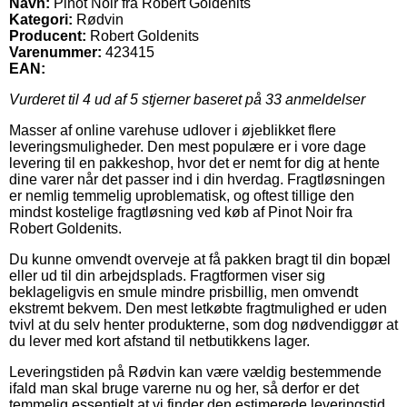
Navn:
Pinot Noir fra Robert Goldenits
Kategori:
Rødvin
Producent:
Robert Goldenits
Varenummer:
423415
EAN:
Vurderet til
4
ud af 5 stjerner baseret på
33
anmeldelser
Masser af online varehuse udlover i øjeblikket flere
leveringsmuligheder. Den mest populære er i vore dage
levering til en pakkeshop, hvor det er nemt for dig at hente
dine varer når det passer ind i din hverdag. Fragtløsningen
er nemlig temmelig uproblematisk, og oftest tillige den
mindst kostelige fragtløsning ved køb af Pinot Noir fra
Robert Goldenits.
Du kunne omvendt overveje at få pakken bragt til din bopæl
eller ud til din arbejdsplads. Fragtformen viser sig
beklageligvis en smule mindre prisbillig, men omvendt
ekstremt bekvem. Den mest letkøbte fragtmulighed er uden
tvivl at du selv henter produkterne, som dog nødvendiggør at
du lever med kort afstand til netbutikkens lager.
Leveringstiden på Rødvin kan være vældig bestemmende
ifald man skal bruge varerne nu og her, så derfor er det
temmelig essentielt at vi finder den estimerede leveringstid