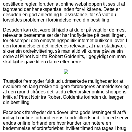
opstillede regler, foruden at online webshoppen tit ses til af
fagmænd der har ekspertise inden for vilkårene. Dette er
desuden en god anledning til assistance, for så vidt du
forvoldes problemer i forbindelse med din bestilling.
Desuden kan det være til hjælp at du er på vagt for de mest
relevante bestemmelser der har indflydelse på bestillingen,
for eksempel den ombytningspolitik internet butikken lover. I
den forbindelse er det ligeledes relevant, at man stadigvæk
sikrer sin ordrekvittering, så man altid vil kunne påvise sin
ordre af Pinot Noir fra Robert Goldenits, ligegyldigt om man
skal købe gave til en dame eller herre.
Trustpilot frembyder fuldt ud udmærkede muligheder for at
evaluere en lang række tidligere forbrugeres anmeldelser og
af den grund tilrådes det, at du efterforsker online shoppens
kritik af Pinot Noir fra Robert Goldenits forinden du lægger
din bestilling.
Facebook frembyder derudover ultra gode løsninger til at få
indsigt i online forhandlerens kundetilfredshed. Tilmed ser vi
endda online forhandlere hvor kunder kan notere en
bedømmelse af ordreforløbet, hvilket tilmed må tages i brug