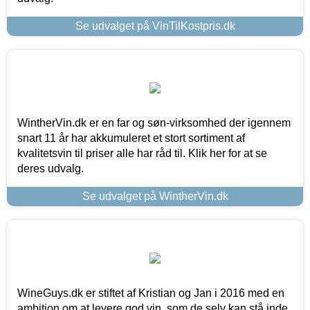
Se udvalget på VinTilKostpris.dk
WintherVin.dk er en far og søn-virksomhed der igennem
snart 11 år har akkumuleret et stort sortiment af
kvalitetsvin til priser alle har råd til. Klik her for at se
deres udvalg.
Se udvalget på WintherVin.dk
WineGuys.dk er stiftet af Kristian og Jan i 2016 med en
ambition om at levere god vin, som de selv kan stå inde