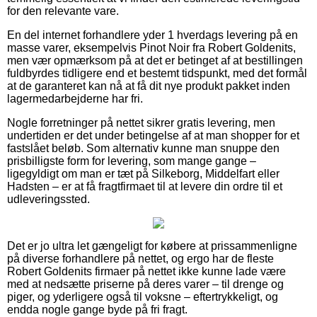
for den relevante vare.
En del internet forhandlere yder 1 hverdags levering på en
masse varer, eksempelvis Pinot Noir fra Robert Goldenits,
men vær opmærksom på at det er betinget af at bestillingen
fuldbyrdes tidligere end et bestemt tidspunkt, med det formål
at de garanteret kan nå at få dit nye produkt pakket inden
lagermedarbejderne har fri.
Nogle forretninger på nettet sikrer gratis levering, men
undertiden er det under betingelse af at man shopper for et
fastslået beløb. Som alternativ kunne man snuppe den
prisbilligste form for levering, som mange gange –
ligegyldigt om man er tæt på Silkeborg, Middelfart eller
Hadsten – er at få fragtfirmaet til at levere din ordre til et
udleveringssted.
Det er jo ultra let gængeligt for købere at prissammenligne
på diverse forhandlere på nettet, og ergo har de fleste
Robert Goldenits firmaer på nettet ikke kunne lade være
med at nedsætte priserne på deres varer – til drenge og
piger, og yderligere også til voksne – eftertrykkeligt, og
endda nogle gange byde på fri fragt.