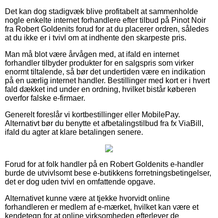
Det kan dog stadigvæk blive profitabelt at sammenholde
nogle enkelte internet forhandlere efter tilbud på Pinot Noir
fra Robert Goldenits forud for at du placerer ordren, således
at du ikke er i tvivl om at indhente den skarpeste pris.
Man må blot være årvågen med, at ifald en internet
forhandler tilbyder produkter for en salgspris som virker
enormt tiltalende, så bør det undertiden være en indikation
på en uærlig internet handler. Bestillinger med kort er i hvert
fald dækket ind under en ordning, hvilket bistår køberen
overfor falske e-firmaer.
Generelt foreslår vi kortbestillinger eller MobilePay.
Alternativt bør du benytte et afbetalingstilbud fra fx ViaBill,
ifald du agter at klare betalingen senere.
Forud for at folk handler på en Robert Goldenits e-handler
burde de utvivlsomt bese e-butikkens forretningsbetingelser,
det er dog uden tvivl en omfattende opgave.
Alternativet kunne være at tjekke hvorvidt online
forhandleren er medlem af e-mærket, hvilket kan være et
kendetegn for at online virksomheden efterlever de