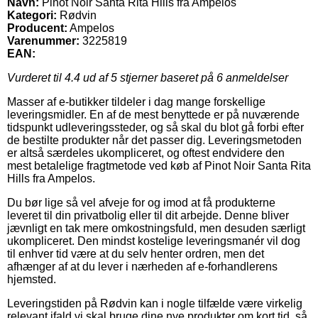
Navn:
Pinot Noir Santa Rita Hills fra Ampelos
Kategori:
Rødvin
Producent:
Ampelos
Varenummer:
3225819
EAN:
Vurderet til
4.4
ud af 5 stjerner baseret på
6
anmeldelser
Masser af e-butikker tildeler i dag mange forskellige
leveringsmidler. En af de mest benyttede er på nuværende
tidspunkt udleveringssteder, og så skal du blot gå forbi efter
de bestilte produkter når det passer dig. Leveringsmetoden
er altså særdeles ukompliceret, og oftest endvidere den
mest betalelige fragtmetode ved køb af Pinot Noir Santa Rita
Hills fra Ampelos.
Du bør lige så vel afveje for og imod at få produkterne
leveret til din privatbolig eller til dit arbejde. Denne bliver
jævnligt en tak mere omkostningsfuld, men desuden særligt
ukompliceret. Den mindst kostelige leveringsmanér vil dog
til enhver tid være at du selv henter ordren, men det
afhænger af at du lever i nærheden af e-forhandlerens
hjemsted.
Leveringstiden på Rødvin kan i nogle tilfælde være virkelig
relevant ifald vi skal bruge dine nye produkter om kort tid, så