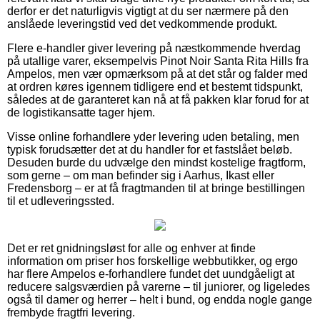
derfor er det naturligvis vigtigt at du ser nærmere på den
anslåede leveringstid ved det vedkommende produkt.
Flere e-handler giver levering på næstkommende hverdag
på utallige varer, eksempelvis Pinot Noir Santa Rita Hills fra
Ampelos, men vær opmærksom på at det står og falder med
at ordren køres igennem tidligere end et bestemt tidspunkt,
således at de garanteret kan nå at få pakken klar forud for at
de logistikansatte tager hjem.
Visse online forhandlere yder levering uden betaling, men
typisk forudsætter det at du handler for et fastslået beløb.
Desuden burde du udvælge den mindst kostelige fragtform,
som gerne – om man befinder sig i Aarhus, Ikast eller
Fredensborg – er at få fragtmanden til at bringe bestillingen
til et udleveringssted.
Det er ret gnidningsløst for alle og enhver at finde
information om priser hos forskellige webbutikker, og ergo
har flere Ampelos e-forhandlere fundet det uundgåeligt at
reducere salgsværdien på varerne – til juniorer, og ligeledes
også til damer og herrer – helt i bund, og endda nogle gange
frembyde fragtfri levering.