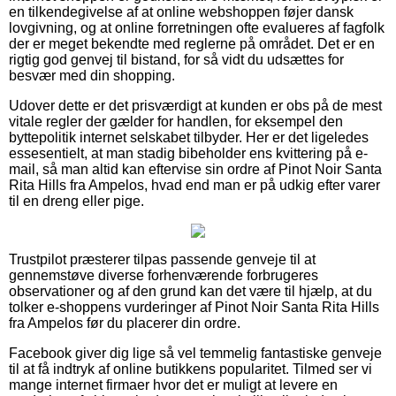
en tilkendegivelse af at online webshoppen føjer dansk
lovgivning, og at online forretningen ofte evalueres af fagfolk
der er meget bekendte med reglerne på området. Det er en
rigtig god genvej til bistand, for så vidt du udsættes for
besvær med din shopping.
Udover dette er det prisværdigt at kunden er obs på de mest
vitale regler der gælder for handlen, for eksempel den
byttepolitik internet selskabet tilbyder. Her er det ligeledes
essesentielt, at man stadig bibeholder ens kvittering på e-
mail, så man altid kan eftervise sin ordre af Pinot Noir Santa
Rita Hills fra Ampelos, hvad end man er på udkig efter varer
til en dreng eller pige.
Trustpilot præsterer tilpas passende genveje til at
gennemstøve diverse forhenværende forbrugeres
observationer og af den grund kan det være til hjælp, at du
tolker e-shoppens vurderinger af Pinot Noir Santa Rita Hills
fra Ampelos før du placerer din ordre.
Facebook giver dig lige så vel temmelig fantastiske genveje
til at få indtryk af online butikkens popularitet. Tilmed ser vi
mange internet firmaer hvor det er muligt at levere en