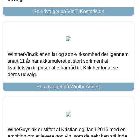
Se udvalget på VinTilKostpris.dk
WintherVin.dk er en far og søn-virksomhed der igennem
snart 11 år har akkumuleret et stort sortiment af
kvalitetsvin til priser alle har råd til. Klik her for at se
deres udvalg.
Se udvalget på WintherVin.dk
WineGuys.dk er stiftet af Kristian og Jan i 2016 med en
ambition om at levere god vin, som de selv kan stå inde