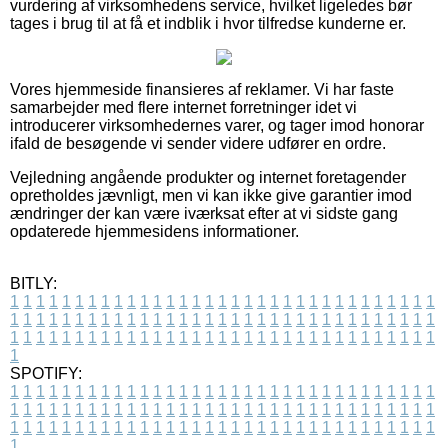
vurdering af virksomhedens service, hvilket ligeledes bør
tages i brug til at få et indblik i hvor tilfredse kunderne er.
Vores hjemmeside finansieres af reklamer. Vi har faste
samarbejder med flere internet forretninger idet vi
introducerer virksomhedernes varer, og tager imod honorar
ifald de besøgende vi sender videre udfører en ordre.
Vejledning angående produkter og internet foretagender
opretholdes jævnligt, men vi kan ikke give garantier imod
ændringer der kan være iværksat efter at vi sidste gang
opdaterede hjemmesidens informationer.
BITLY:
1
1
1
1
1
1
1
1
1
1
1
1
1
1
1
1
1
1
1
1
1
1
1
1
1
1
1
1
1
1
1
1
1
1
1
1
1
1
1
1
1
1
1
1
1
1
1
1
1
1
1
1
1
1
1
1
1
1
1
1
1
1
1
1
1
1
1
1
1
1
1
1
1
1
1
1
1
1
1
1
1
1
1
1
1
1
1
1
1
1
1
1
1
1
1
1
1
1
1
1
SPOTIFY:
1
1
1
1
1
1
1
1
1
1
1
1
1
1
1
1
1
1
1
1
1
1
1
1
1
1
1
1
1
1
1
1
1
1
1
1
1
1
1
1
1
1
1
1
1
1
1
1
1
1
1
1
1
1
1
1
1
1
1
1
1
1
1
1
1
1
1
1
1
1
1
1
1
1
1
1
1
1
1
1
1
1
1
1
1
1
1
1
1
1
1
1
1
1
1
1
1
1
1
1