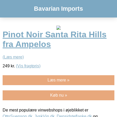
Bavarian Imports
Pinot Noir Santa Rita Hills
fra Ampelos
(Læs mere)
249
kr.
(Vis fragtpris)
Læs mere »
Køb nu »
De mest populære vinwebshops i øjeblikket er
OttoSuenson.dk
,
JyskVin.dk
,
Densidsteflaske.dk
og