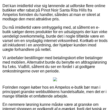
Det kan imidlertid vise sig lønnende at udforske flere online
butikker efter rabat på Pinot Noir Santa Rita Hills fra
Ampelos forinden du handler, således at man er sikret at
modtage den mest attraktive pris.
Du må imidlertid være omhyggelig med, at såfremt en e-
butik sælger deres produkter for en udsalgspris der kan virke
uendeligt overkommelig, burde det i nogle tilfælde være en
varsel om en snydagtig internet virksomhed. Kortkøb er trods
alt inkluderet i en anordning, der hjælper kunden imod
uægte forhandlere på nettet.
Vi anbefaler bestillinger med betalingskort eller betalinger
med mobilen. Alternativt burde du benytte en afdragsløsning
fra f.eks. ViaBill, såfremt du ser en fordel i at godtgøre
omkostningerne over en periode.
Forinden nogen køber hos en Ampelos e-butik bør man i
princippet granske webbutikkens handelsaftale, men det er i
mange tilfælde et omfattende arbejde.
En nemmere løsning kunne måske være at granske om
internet shoppen er godkendt af e-mærket, fordi det typisk er