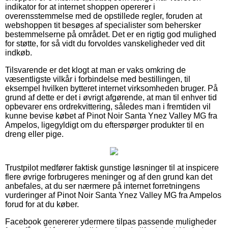
indikator for at internet shoppen opererer i
overensstemmelse med de opstillede regler, foruden at
webshoppen tit besøges af specialister som behersker
bestemmelserne på området. Det er en rigtig god mulighed
for støtte, for så vidt du forvoldes vanskeligheder ved dit
indkøb.
Tilsvarende er det klogt at man er vaks omkring de
væsentligste vilkår i forbindelse med bestillingen, til
eksempel hvilken bytteret internet virksomheden bruger. På
grund af dette er det i øvrigt afgørende, at man til enhver tid
opbevarer ens ordrekvittering, således man i fremtiden vil
kunne bevise købet af Pinot Noir Santa Ynez Valley MG fra
Ampelos, ligegyldigt om du efterspørger produkter til en
dreng eller pige.
Trustpilot medfører faktisk gunstige løsninger til at inspicere
flere øvrige forbrugeres meninger og af den grund kan det
anbefales, at du ser nærmere på internet forretningens
vurderinger af Pinot Noir Santa Ynez Valley MG fra Ampelos
forud for at du køber.
Facebook genererer ydermere tilpas passende muligheder