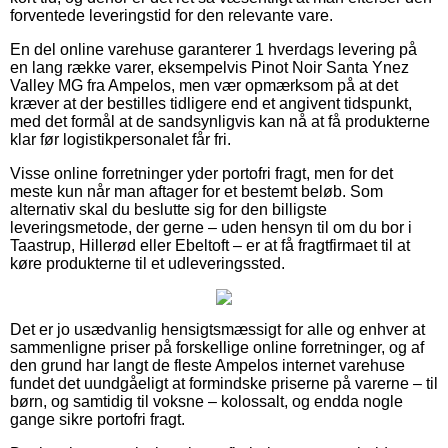
forventede leveringstid for den relevante vare.
En del online varehuse garanterer 1 hverdags levering på
en lang række varer, eksempelvis Pinot Noir Santa Ynez
Valley MG fra Ampelos, men vær opmærksom på at det
kræver at der bestilles tidligere end et angivent tidspunkt,
med det formål at de sandsynligvis kan nå at få produkterne
klar før logistikpersonalet får fri.
Visse online forretninger yder portofri fragt, men for det
meste kun når man aftager for et bestemt beløb. Som
alternativ skal du beslutte sig for den billigste
leveringsmetode, der gerne – uden hensyn til om du bor i
Taastrup, Hillerød eller Ebeltoft – er at få fragtfirmaet til at
køre produkterne til et udleveringssted.
Det er jo usædvanlig hensigtsmæssigt for alle og enhver at
sammenligne priser på forskellige online forretninger, og af
den grund har langt de fleste Ampelos internet varehuse
fundet det uundgåeligt at formindske priserne på varerne – til
børn, og samtidig til voksne – kolossalt, og endda nogle
gange sikre portofri fragt.