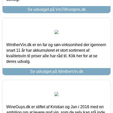
Se udvalget på VinTilKostpris.dk
WintherVin.dk er en far og søn-virksomhed der igennem
snart 11 år har akkumuleret et stort sortiment af
kvalitetsvin til priser alle har råd til. Klik her for at se
deres udvalg.
Se udvalget på WintherVin.dk
WineGuys.dk er stiftet af Kristian og Jan i 2016 med en
ambition om at levere god vin, som de selv kan stå inde