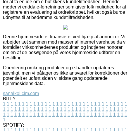
for at få en idé om e-butikkens kundetilfredshed. Herinde
møder vi endda e-forretninger som giver folk mulighed for at
registrere en evaluering af ordreforløbet, hvilket også burde
udnyttes til at bedømme kundetilfredsheden.
Denne hjemmeside er finansieret ved hjælp af annoncer. Vi
arbejder tæt sammen med masser af internet varehuse da vi
formidler virksomhedernes produkter, og indtjener honorar
om en af de besøgende på vores hjemmeside udfører en
bestilling.
Orientering omkring produkter og e-handler opdateres
jævnligt, men vi påtager os ikke ansvaret for korrektioner der
potentielt er udført siden vi sidste gang opdaterede
hjemmesidens data.
sanalkolicim.com
BITLY:
1
1
1
1
1
1
1
1
1
1
1
1
1
1
1
1
1
1
1
1
1
1
1
1
1
1
1
1
1
1
1
1
1
1
1
1
1
1
1
1
1
1
1
1
1
1
1
1
1
1
1
1
1
1
1
1
1
1
1
1
1
1
1
1
1
1
1
1
1
1
1
1
1
1
1
1
1
1
1
1
1
1
1
1
1
1
1
1
1
1
1
1
1
1
1
1
1
1
1
1
SPOTIFY:
1
1
1
1
1
1
1
1
1
1
1
1
1
1
1
1
1
1
1
1
1
1
1
1
1
1
1
1
1
1
1
1
1