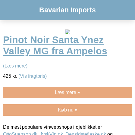
Bavarian Imports
Pinot Noir Santa Ynez
Valley MG fra Ampelos
(Læs mere)
425
kr.
(Vis fragtpris)
Læs mere »
Køb nu »
De mest populære vinwebshops i øjeblikket er
OttoSuenson.dk
,
JyskVin.dk
,
Densidsteflaske.dk
og