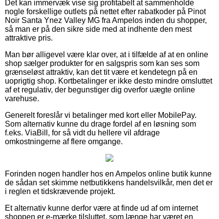
Det kan immervæk vise sig profitabelt at sammenholde
nogle forskellige outlets på nettet efter rabatkoder på Pinot
Noir Santa Ynez Valley MG fra Ampelos inden du shopper,
så man er på den sikre side med at indhente den mest
attraktive pris.
Man bør alligevel være klar over, at i tilfælde af at en online
shop sælger produkter for en salgspris som kan ses som
grænseløst attraktiv, kan det tit være et kendetegn på en
uoprigtig shop. Kortbetalinger er ikke desto mindre omsluttet
af et regulativ, der begunstiger dig overfor uægte online
varehuse.
Generelt foreslår vi betalinger med kort eller MobilePay.
Som alternativ kunne du drage fordel af en løsning som
f.eks. ViaBill, for så vidt du hellere vil afdrage
omkostningerne af flere omgange.
Forinden nogen handler hos en Ampelos online butik kunne
de sådan set skimme netbutikkens handelsvilkår, men det er
i reglen et tidskrævende projekt.
Et alternativ kunne derfor være at finde ud af om internet
shoppen er e-mærke tilsluttet, som længe har været en