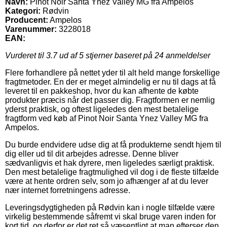
Navn:
Pinot Noir Santa Ynez Valley MG fra Ampelos
Kategori:
Rødvin
Producent:
Ampelos
Varenummer:
3228018
EAN:
Vurderet til
3.7
ud af 5 stjerner baseret på
24
anmeldelser
Flere forhandlere på nettet yder til alt held mange forskellige
fragtmetoder. En der er meget almindelig er nu til dags at få
leveret til en pakkeshop, hvor du kan afhente de købte
produkter præcis når det passer dig. Fragtformen er nemlig
yderst praktisk, og oftest ligeledes den mest betalelige
fragtform ved køb af Pinot Noir Santa Ynez Valley MG fra
Ampelos.
Du burde endvidere udse dig at få produkterne sendt hjem til
dig eller ud til dit arbejdes adresse. Denne bliver
sædvanligvis et hak dyrere, men ligeledes særligt praktisk.
Den mest betalelige fragtmulighed vil dog i de fleste tilfælde
være at hente ordren selv, som jo afhænger af at du lever
nær internet forretningens adresse.
Leveringsdygtigheden på Rødvin kan i nogle tilfælde være
virkelig bestemmende såfremt vi skal bruge varen inden for
kort tid, og derfor er det ret så væsentligt at man efterser den