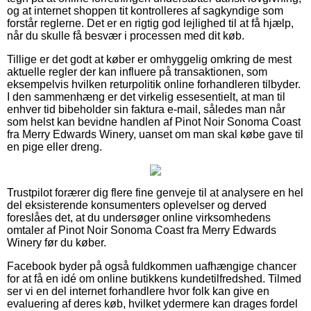
og at internet shoppen tit kontrolleres af sagkyndige som
forstår reglerne. Det er en rigtig god lejlighed til at få hjælp,
når du skulle få besvær i processen med dit køb.
Tillige er det godt at køber er omhyggelig omkring de mest
aktuelle regler der kan influere på transaktionen, som
eksempelvis hvilken returpolitik online forhandleren tilbyder.
I den sammenhæng er det virkelig essesentielt, at man til
enhver tid bibeholder sin faktura e-mail, således man når
som helst kan bevidne handlen af Pinot Noir Sonoma Coast
fra Merry Edwards Winery, uanset om man skal købe gave til
en pige eller dreng.
Trustpilot forærer dig flere fine genveje til at analysere en hel
del eksisterende konsumenters oplevelser og derved
foreslåes det, at du undersøger online virksomhedens
omtaler af Pinot Noir Sonoma Coast fra Merry Edwards
Winery før du køber.
Facebook byder på også fuldkommen uafhængige chancer
for at få en idé om online butikkens kundetilfredshed. Tilmed
ser vi en del internet forhandlere hvor folk kan give en
evaluering af deres køb, hvilket ydermere kan drages fordel