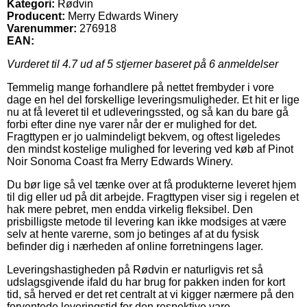
Kategori:
Rødvin
Producent:
Merry Edwards Winery
Varenummer:
276918
EAN:
Vurderet til
4.7
ud af 5 stjerner baseret på
6
anmeldelser
Temmelig mange forhandlere på nettet frembyder i vore
dage en hel del forskellige leveringsmuligheder. Et hit er lige
nu at få leveret til et udleveringssted, og så kan du bare gå
forbi efter dine nye varer når der er mulighed for det.
Fragttypen er jo ualmindeligt bekvem, og oftest ligeledes
den mindst kostelige mulighed for levering ved køb af Pinot
Noir Sonoma Coast fra Merry Edwards Winery.
Du bør lige så vel tænke over at få produkterne leveret hjem
til dig eller ud på dit arbejde. Fragttypen viser sig i regelen et
hak mere pebret, men endda virkelig fleksibel. Den
prisbilligste metode til levering kan ikke modsiges at være
selv at hente varerne, som jo betinges af at du fysisk
befinder dig i nærheden af online forretningens lager.
Leveringshastigheden på Rødvin er naturligvis ret så
udslagsgivende ifald du har brug for pakken inden for kort
tid, så herved er det ret centralt at vi kigger nærmere på den
forventede leveringstid for den respektive vare.