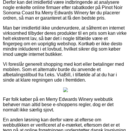
Derfor kan det imidlertid være indbringende at analysere
nogle enkelte online firmaer efter rabatkoder på Pinot Noir
Sonoma Coast fra Merry Edwards Winery før du placerer
ordren, så man er garanteret at få den bedste pris.
Man bør imidlertid ikke undervurdere, at såfremt en internet
virksomhed tilbyder deres produkter til en pris som kan virke
helt ekstremt lav, så bør det i nogle tilfælde være et
fingerpeg om en uoprigtig webshop. Kortkøb er ikke desto
mindre inkluderet i et lovbud, hvilket sikrer dig som køber
imod uægte internet butikker.
Vi foreslår generelt shopping med kort eller betalinger med
mobilen. Som et alternativ burde du anvende et
afbetalingstilbud fra f.eks. ViaBill, i tilfælde af at du har i
sinde at klare regningen ude i fremtiden.
Før folk køber på en Merry Edwards Winery webbutik
behøver man altid bese e-shoppens regler, dog er det
normalt ikke særlig sjovt.
En anden løsning kan derfor være at efterse om
webbutikken er verificeret af e-mærket, eftersom det er et
tegn på at online forretningen understøtter dansk lovgivning,