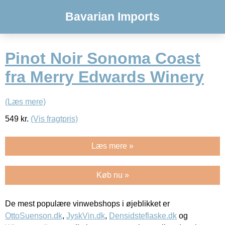
Bavarian Imports
Pinot Noir Sonoma Coast
fra Merry Edwards Winery
(Læs mere)
549
kr.
(Vis fragtpris)
Læs mere »
Køb nu »
De mest populære vinwebshops i øjeblikket er
OttoSuenson.dk
,
JyskVin.dk
,
Densidsteflaske.dk
og