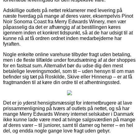
Adskillige outlets på nettet reklamerer med levering på
næste hverdag på mange af deres varer, eksempelvis Pinot
Noir Sonoma Coast fra Merry Edwards Winery, men vær
påpasselig da det er afhængig af at bestillingen køres
igennem inden et konkret tidspunkt, så at de har udsigt til at
kunne nå at få ordren ordnet inden medarbejderne har
fyraften.
Nogle enkelte online varehuse tilbyder fragt uden betaling,
men i de fleste tilfælde under forudsætning af at der shoppes
for en fastsat sum. Alternativt bør du udse dig den mest
betalelige leveringsmodel, som tit – uden hensyn til om man
befinder sig tæt på Roskilde, Skive eller Hinnerup – er at få
fragtmanden til at køre din ordre til et afhentningssted.
Det er jo yderst hensigtsmæssigt for internetbrugere at lave
prissammenligning på tværs af outlets på nettet, og så har
mange Merry Edwards Winery internet selskaber i Danmark
ikke kunne lade være med at tvinge salgsværdien på mange
af deres varer – til juniorer, samt til damer og herrer – en hel
del, og endda nogle gange love fragt uden gebyr.