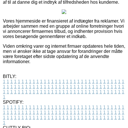
af til at danne dig et indtryk af tilfredsheden hos kunderne.
Vores hjemmeside er finansieret af indtægter fra reklamer. Vi
arbejder sammen med en gruppe af online forretninger hvori
vi annoncerer firmaernes tilbud, og indhenter provision hvis
vores besøgende gennemfører et indkøb.
Viden omkring varer og internet firmaer opdateres hele tiden,
men vi ønsker ikke at tage ansvar for forandringer der måtte
være foretaget efter sidste opdatering af de anvendte
informationer.
BITLY:
1
1
1
1
1
1
1
1
1
1
1
1
1
1
1
1
1
1
1
1
1
1
1
1
1
1
1
1
1
1
1
1
1
1
1
1
1
1
1
1
1
1
1
1
1
1
1
1
1
1
1
1
1
1
1
1
1
1
1
1
1
1
1
1
1
1
1
1
1
1
1
1
1
1
1
1
1
1
1
1
1
1
1
1
1
1
1
1
1
1
1
1
1
1
1
1
1
1
1
1
SPOTIFY:
1
1
1
1
1
1
1
1
1
1
1
1
1
1
1
1
1
1
1
1
1
1
1
1
1
1
1
1
1
1
1
1
1
1
1
1
1
1
1
1
1
1
1
1
1
1
1
1
1
1
1
1
1
1
1
1
1
1
1
1
1
1
1
1
1
1
1
1
1
1
1
1
1
1
1
1
1
1
1
1
1
1
1
1
1
1
1
1
1
1
1
1
1
1
1
1
1
1
1
1
CUTTLY BIO: