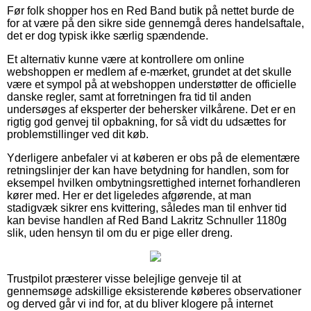
Før folk shopper hos en Red Band butik på nettet burde de
for at være på den sikre side gennemgå deres handelsaftale,
det er dog typisk ikke særlig spændende.
Et alternativ kunne være at kontrollere om online
webshoppen er medlem af e-mærket, grundet at det skulle
være et sympol på at webshoppen understøtter de officielle
danske regler, samt at forretningen fra tid til anden
undersøges af eksperter der behersker vilkårene. Det er en
rigtig god genvej til opbakning, for så vidt du udsættes for
problemstillinger ved dit køb.
Yderligere anbefaler vi at køberen er obs på de elementære
retningslinjer der kan have betydning for handlen, som for
eksempel hvilken ombytningsrettighed internet forhandleren
kører med. Her er det ligeledes afgørende, at man
stadigvæk sikrer ens kvittering, således man til enhver tid
kan bevise handlen af Red Band Lakritz Schnuller 1180g
slik, uden hensyn til om du er pige eller dreng.
Trustpilot præsterer visse belejlige genveje til at
gennemsøge adskillige eksisterende køberes observationer
og derved går vi ind for, at du bliver klogere på internet