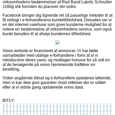
virksomhedens bedømmelser af Red Band Lakritz Schnuller
1180g slik forinden du placerer din ordre.
Facebook bringer dig lignende ret så passelige metoder til at
få indsigt i e-forhandlerens kundetilfredshed. Desuden ser vi
en del internet varehuse som giver kunderne mulighed for at
notere en bedømmelse af virksomhedens service, som også
burde benyttes til at afveje kundernes tilfredshed.
Vores website er finansieret af annoncer. Vi har tætte
samarbejder med utallige e-forhandlere i form af at vi
introducerer deres varer, og modtager honorar for så vidt en
af de besøgende på vores hjemmeside fuldfører en
bestilling.
Viden angående tilbud og e-forhandlere opdateres løbende,
men vi kan ikke give garantier imod rettelser der er udført
efter at vi sidste gang opdaterede vores data.
BITLY:
1
1
1
1
1
1
1
1
1
1
1
1
1
1
1
1
1
1
1
1
1
1
1
1
1
1
1
1
1
1
1
1
1
1
1
1
1
1
1
1
1
1
1
1
1
1
1
1
1
1
1
1
1
1
1
1
1
1
1
1
1
1
1
1
1
1
1
1
1
1
1
1
1
1
1
1
1
1
1
1
1
1
1
1
1
1
1
1
1
1
1
1
1
1
1
1
1
1
1