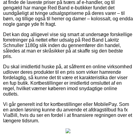
at finde de laveste priser på tværs af e-handler, og til
gengæld har mange Red Band e-butikker fundet det
uundgåeligt at tvinge udsalgspriserne på deres varer – til
børn, og tillige også til herrer og damer – kolossalt, og endda
nogle gange yde fri fragt.
Det kan dog alligevel vise sig smart at undersøge forskellige
forretninger på nettet efter udsalg på Red Band Lakritz
Schnuller 1180g slik inden du gennemfører din handel,
således at man er skråsikker på at skaffe sig den bedste
pris.
Du skal imidlertid huske på, at såfremt en online virksomhed
udlover deres produkter til en pris som virker hamrende
fordelagtig, så kunne det tit være et karakteristika der viser
en fup butik. Kortbestillinger er imidlertid omsluttet af en
regel, hvilket værner køberen imod snydagtige online
outlets.
Vi går generelt ind for kortbestillinger eller MobilePay. Som
en anden løsning kunne du anvende et afdragstilbud fra fx
ViaBill, hvis du ser en fordel i at finansiere regningen over et
længere tidsrum.