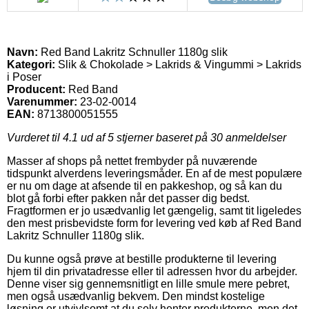
Navn:
Red Band Lakritz Schnuller 1180g slik
Kategori:
Slik & Chokolade > Lakrids & Vingummi > Lakrids
i Poser
Producent:
Red Band
Varenummer:
23-02-0014
EAN:
8713800051555
Vurderet til
4.1
ud af 5 stjerner baseret på
30
anmeldelser
Masser af shops på nettet frembyder på nuværende
tidspunkt alverdens leveringsmåder. En af de mest populære
er nu om dage at afsende til en pakkeshop, og så kan du
blot gå forbi efter pakken når det passer dig bedst.
Fragtformen er jo usædvanlig let gængelig, samt tit ligeledes
den mest prisbevidste form for levering ved køb af Red Band
Lakritz Schnuller 1180g slik.
Du kunne også prøve at bestille produkterne til levering
hjem til din privatadresse eller til adressen hvor du arbejder.
Denne viser sig gennemsnitligt en lille smule mere pebret,
men også usædvanlig bekvem. Den mindst kostelige
løsning er utvivlsomt at du selv henter produkterne, men det