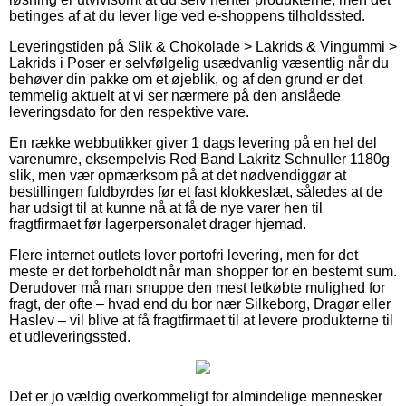
betinges af at du lever lige ved e-shoppens tilholdssted.
Leveringstiden på Slik & Chokolade > Lakrids & Vingummi >
Lakrids i Poser er selvfølgelig usædvanlig væsentlig når du
behøver din pakke om et øjeblik, og af den grund er det
temmelig aktuelt at vi ser nærmere på den anslåede
leveringsdato for den respektive vare.
En række webbutikker giver 1 dags levering på en hel del
varenumre, eksempelvis Red Band Lakritz Schnuller 1180g
slik, men vær opmærksom på at det nødvendiggør at
bestillingen fuldbyrdes før et fast klokkeslæt, således at de
har udsigt til at kunne nå at få de nye varer hen til
fragtfirmaet før lagerpersonalet drager hjemad.
Flere internet outlets lover portofri levering, men for det
meste er det forbeholdt når man shopper for en bestemt sum.
Derudover må man snuppe den mest letkøbte mulighed for
fragt, der ofte – hvad end du bor nær Silkeborg, Dragør eller
Haslev – vil blive at få fragtfirmaet til at levere produkterne til
et udleveringssted.
Det er jo vældig overkommeligt for almindelige mennesker