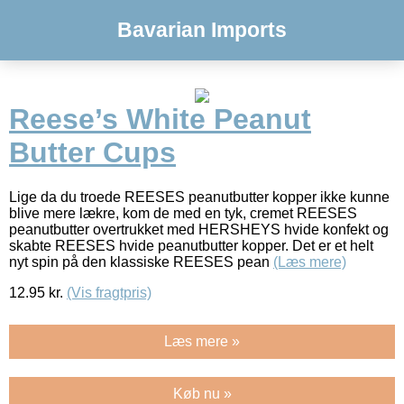
Bavarian Imports
Reese’s White Peanut
Butter Cups
Lige da du troede REESES peanutbutter kopper ikke kunne
blive mere lækre, kom de med en tyk, cremet REESES
peanutbutter overtrukket med HERSHEYS hvide konfekt og
skabte REESES hvide peanutbutter kopper. Det er et helt
nyt spin på den klassiske REESES pean
(Læs mere)
12.95
kr.
(Vis fragtpris)
Læs mere »
Køb nu »