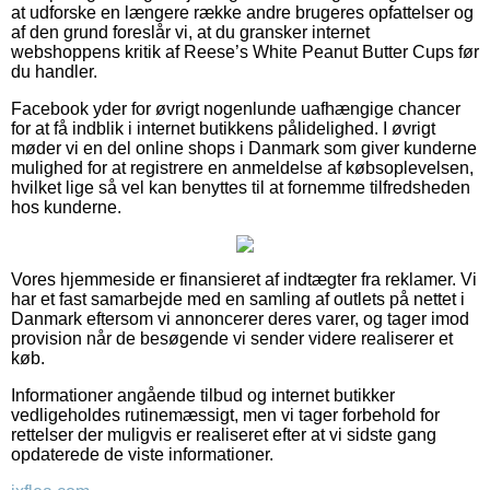
at udforske en længere række andre brugeres opfattelser og
af den grund foreslår vi, at du gransker internet
webshoppens kritik af Reese’s White Peanut Butter Cups før
du handler.
Facebook yder for øvrigt nogenlunde uafhængige chancer
for at få indblik i internet butikkens pålidelighed. I øvrigt
møder vi en del online shops i Danmark som giver kunderne
mulighed for at registrere en anmeldelse af købsoplevelsen,
hvilket lige så vel kan benyttes til at fornemme tilfredsheden
hos kunderne.
Vores hjemmeside er finansieret af indtægter fra reklamer. Vi
har et fast samarbejde med en samling af outlets på nettet i
Danmark eftersom vi annoncerer deres varer, og tager imod
provision når de besøgende vi sender videre realiserer et
køb.
Informationer angående tilbud og internet butikker
vedligeholdes rutinemæssigt, men vi tager forbehold for
rettelser der muligvis er realiseret efter at vi sidste gang
opdaterede de viste informationer.