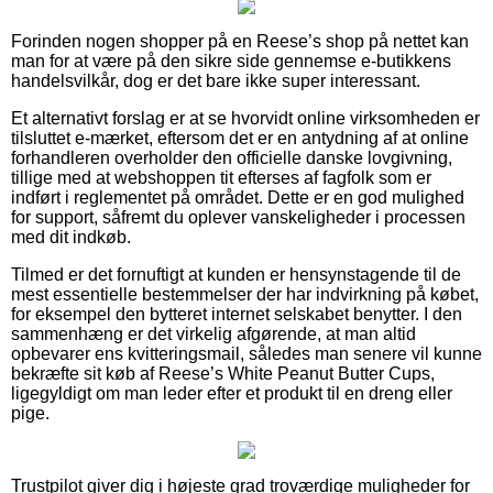
Forinden nogen shopper på en Reese’s shop på nettet kan
man for at være på den sikre side gennemse e-butikkens
handelsvilkår, dog er det bare ikke super interessant.
Et alternativt forslag er at se hvorvidt online virksomheden er
tilsluttet e-mærket, eftersom det er en antydning af at online
forhandleren overholder den officielle danske lovgivning,
tillige med at webshoppen tit efterses af fagfolk som er
indført i reglementet på området. Dette er en god mulighed
for support, såfremt du oplever vanskeligheder i processen
med dit indkøb.
Tilmed er det fornuftigt at kunden er hensynstagende til de
mest essentielle bestemmelser der har indvirkning på købet,
for eksempel den bytteret internet selskabet benytter. I den
sammenhæng er det virkelig afgørende, at man altid
opbevarer ens kvitteringsmail, således man senere vil kunne
bekræfte sit køb af Reese’s White Peanut Butter Cups,
ligegyldigt om man leder efter et produkt til en dreng eller
pige.
Trustpilot giver dig i højeste grad troværdige muligheder for