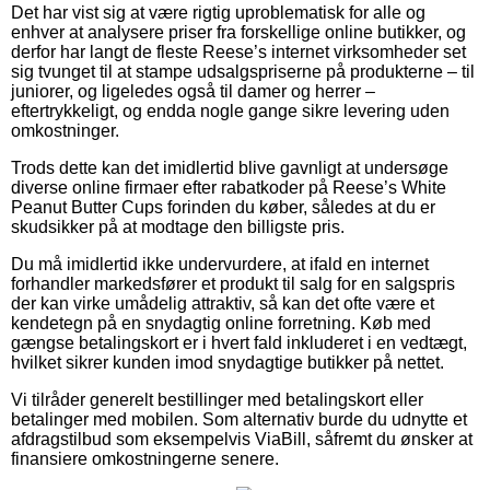
Det har vist sig at være rigtig uproblematisk for alle og
enhver at analysere priser fra forskellige online butikker, og
derfor har langt de fleste Reese’s internet virksomheder set
sig tvunget til at stampe udsalgspriserne på produkterne – til
juniorer, og ligeledes også til damer og herrer –
eftertrykkeligt, og endda nogle gange sikre levering uden
omkostninger.
Trods dette kan det imidlertid blive gavnligt at undersøge
diverse online firmaer efter rabatkoder på Reese’s White
Peanut Butter Cups forinden du køber, således at du er
skudsikker på at modtage den billigste pris.
Du må imidlertid ikke undervurdere, at ifald en internet
forhandler markedsfører et produkt til salg for en salgspris
der kan virke umådelig attraktiv, så kan det ofte være et
kendetegn på en snydagtig online forretning. Køb med
gængse betalingskort er i hvert fald inkluderet i en vedtægt,
hvilket sikrer kunden imod snydagtige butikker på nettet.
Vi tilråder generelt bestillinger med betalingskort eller
betalinger med mobilen. Som alternativ burde du udnytte et
afdragstilbud som eksempelvis ViaBill, såfremt du ønsker at
finansiere omkostningerne senere.