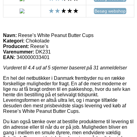
Besøg webshop
Navn:
Reese’s White Peanut Butter Cups
Kategori:
Chokolade
Producent:
Reese’s
Varenummer:
DK231
EAN:
340000033401
Vurderet til
4.4
ud af 5 stjerner baseret på
31
anmeldelser
En hel del netbutikker i Danmark frembyder nu en række
forskellige muligheder for fragt. En af de mest moderne er
lige nu at få bragt ordren til en pakkeshop, hvor du selv kan
hente din bestilling på et selvvalgt tidspunkt.
Leveringsformen er altså ultra let, og i mange tilfælde
desuden den mest prisbevidste slags levering ved køb af
Reese’s White Peanut Butter Cups.
Du kan også tænke over at bestille produkterne til levering til
din adresse eller til når du er på job. Muligheden bliver en
gang i mellem en smule dyrere, men endvidere vældig