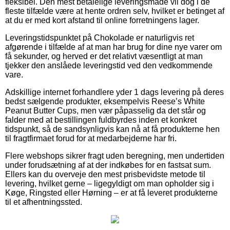
fleksibel. Den mest betalelige leveringsmåde vil dog i de
fleste tilfælde være at hente ordren selv, hvilket er betinget af
at du er med kort afstand til online forretningens lager.
Leveringstidspunktet på Chokolade er naturligvis ret
afgørende i tilfælde af at man har brug for dine nye varer om
få sekunder, og herved er det relativt væsentligt at man
tjekker den anslåede leveringstid ved den vedkommende
vare.
Adskillige internet forhandlere yder 1 dags levering på deres
bedst sælgende produkter, eksempelvis Reese’s White
Peanut Butter Cups, men vær påpasselig da det står og
falder med at bestillingen fuldbyrdes inden et konkret
tidspunkt, så de sandsynligvis kan nå at få produkterne hen
til fragtfirmaet forud for at medarbejderne har fri.
Flere webshops sikrer fragt uden beregning, men undertiden
under forudsætning af at der indkøbes for en fastsat sum.
Ellers kan du overveje den mest prisbevidste metode til
levering, hvilket gerne – ligegyldigt om man opholder sig i
Køge, Ringsted eller Hørning – er at få leveret produkterne
til et afhentningssted.