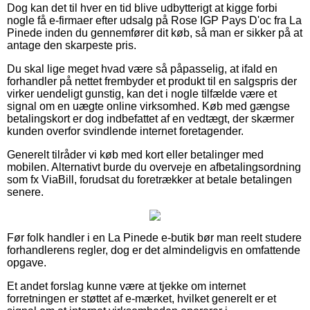
Dog kan det til hver en tid blive udbytterigt at kigge forbi
nogle få e-firmaer efter udsalg på Rose IGP Pays D'oc fra La
Pinede inden du gennemfører dit køb, så man er sikker på at
antage den skarpeste pris.
Du skal lige meget hvad være så påpasselig, at ifald en
forhandler på nettet frembyder et produkt til en salgspris der
virker uendeligt gunstig, kan det i nogle tilfælde være et
signal om en uægte online virksomhed. Køb med gængse
betalingskort er dog indbefattet af en vedtægt, der skærmer
kunden overfor svindlende internet foretagender.
Generelt tilråder vi køb med kort eller betalinger med
mobilen. Alternativt burde du overveje en afbetalingsordning
som fx ViaBill, forudsat du foretrækker at betale betalingen
senere.
Før folk handler i en La Pinede e-butik bør man reelt studere
forhandlerens regler, dog er det almindeligvis en omfattende
opgave.
Et andet forslag kunne være at tjekke om internet
forretningen er støttet af e-mærket, hvilket generelt er et