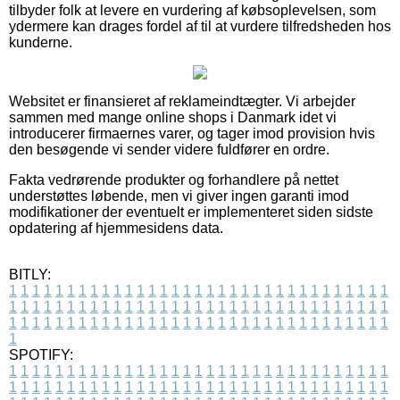
tilbyder folk at levere en vurdering af købsoplevelsen, som
ydermere kan drages fordel af til at vurdere tilfredsheden hos
kunderne.
Websitet er finansieret af reklameindtægter. Vi arbejder
sammen med mange online shops i Danmark idet vi
introducerer firmaernes varer, og tager imod provision hvis
den besøgende vi sender videre fuldfører en ordre.
Fakta vedrørende produkter og forhandlere på nettet
understøttes løbende, men vi giver ingen garanti imod
modifikationer der eventuelt er implementeret siden sidste
opdatering af hjemmesidens data.
BITLY:
1
1
1
1
1
1
1
1
1
1
1
1
1
1
1
1
1
1
1
1
1
1
1
1
1
1
1
1
1
1
1
1
1
1
1
1
1
1
1
1
1
1
1
1
1
1
1
1
1
1
1
1
1
1
1
1
1
1
1
1
1
1
1
1
1
1
1
1
1
1
1
1
1
1
1
1
1
1
1
1
1
1
1
1
1
1
1
1
1
1
1
1
1
1
1
1
1
1
1
1
SPOTIFY:
1
1
1
1
1
1
1
1
1
1
1
1
1
1
1
1
1
1
1
1
1
1
1
1
1
1
1
1
1
1
1
1
1
1
1
1
1
1
1
1
1
1
1
1
1
1
1
1
1
1
1
1
1
1
1
1
1
1
1
1
1
1
1
1
1
1