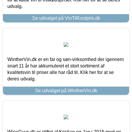
udvalg.
Se udvalget på VinTilKostpris.dk
WintherVin.dk er en far og søn-virksomhed der igennem
snart 11 år har akkumuleret et stort sortiment af
kvalitetsvin til priser alle har råd til. Klik her for at se
deres udvalg.
Se udvalget på WintherVin.dk
WineGuys.dk er stiftet af Kristian og Jan i 2016 med en