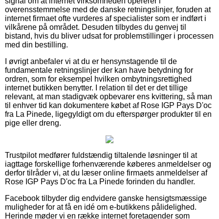
signal om at internet virksomheden opererer i
overensstemmelse med de danske retningslinjer, foruden at
internet firmaet ofte vurderes af specialister som er indført i
vilkårene på området. Desuden tilbydes du genvej til
bistand, hvis du bliver udsat for problemstillinger i processen
med din bestilling.
I øvrigt anbefaler vi at du er hensynstagende til de
fundamentale retningslinjer der kan have betydning for
ordren, som for eksempel hvilken ombytningsrettighed
internet butikken benytter. I relation til det er det tillige
relevant, at man stadigvæk opbevarer ens kvittering, så man
til enhver tid kan dokumentere købet af Rose IGP Pays D'oc
fra La Pinede, ligegyldigt om du efterspørger produkter til en
pige eller dreng.
Trustpilot medfører fuldstændig tiltalende løsninger til at
iagttage forskellige forhenværende køberes anmeldelser og
derfor tilråder vi, at du læser online firmaets anmeldelser af
Rose IGP Pays D'oc fra La Pinede forinden du handler.
Facebook tilbyder dig endvidere ganske hensigtsmæssige
muligheder for at få en idé om e-butikkens pålidelighed.
Herinde møder vi en række internet foretagender som