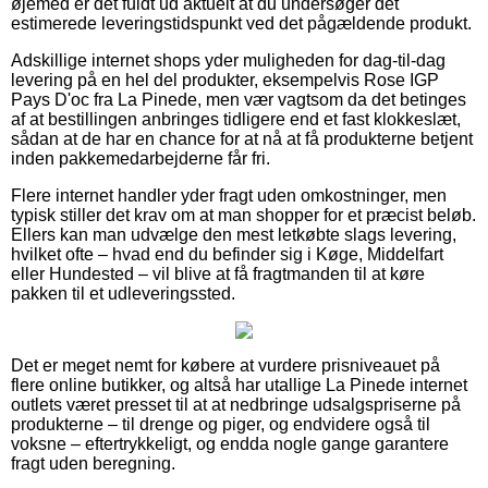
øjemed er det fuldt ud aktuelt at du undersøger det
estimerede leveringstidspunkt ved det pågældende produkt.
Adskillige internet shops yder muligheden for dag-til-dag
levering på en hel del produkter, eksempelvis Rose IGP
Pays D'oc fra La Pinede, men vær vagtsom da det betinges
af at bestillingen anbringes tidligere end et fast klokkeslæt,
sådan at de har en chance for at nå at få produkterne betjent
inden pakkemedarbejderne får fri.
Flere internet handler yder fragt uden omkostninger, men
typisk stiller det krav om at man shopper for et præcist beløb.
Ellers kan man udvælge den mest letkøbte slags levering,
hvilket ofte – hvad end du befinder sig i Køge, Middelfart
eller Hundested – vil blive at få fragtmanden til at køre
pakken til et udleveringssted.
Det er meget nemt for købere at vurdere prisniveauet på
flere online butikker, og altså har utallige La Pinede internet
outlets været presset til at at nedbringe udsalgspriserne på
produkterne – til drenge og piger, og endvidere også til
voksne – eftertrykkeligt, og endda nogle gange garantere
fragt uden beregning.