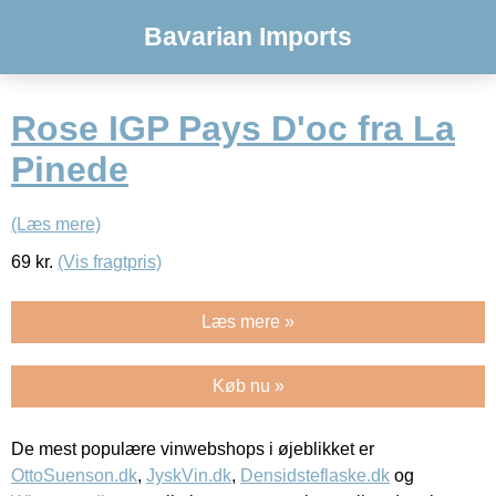
Bavarian Imports
Rose IGP Pays D'oc fra La
Pinede
(Læs mere)
69
kr.
(Vis fragtpris)
Læs mere »
Køb nu »
De mest populære vinwebshops i øjeblikket er
OttoSuenson.dk
,
JyskVin.dk
,
Densidsteflaske.dk
og