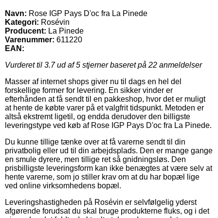
Navn:
Rose IGP Pays D'oc fra La Pinede
Kategori:
Rosévin
Producent:
La Pinede
Varenummer:
611220
EAN:
Vurderet til
3.7
ud af 5 stjerner baseret på
22
anmeldelser
Masser af internet shops giver nu til dags en hel del
forskellige former for levering. En sikker vinder er
efterhånden at få sendt til en pakkeshop, hvor det er muligt
at hente de købte varer på et valgfrit tidspunkt. Metoden er
altså ekstremt ligetil, og endda derudover den billigste
leveringstype ved køb af Rose IGP Pays D'oc fra La Pinede.
Du kunne tillige tænke over at få varerne sendt til din
privatbolig eller ud til din arbejdsplads. Den er mange gange
en smule dyrere, men tillige ret så gnidningsløs. Den
prisbilligste leveringsform kan ikke benægtes at være selv at
hente varerne, som jo stiller krav om at du har bopæl lige
ved online virksomhedens bopæl.
Leveringshastigheden på Rosévin er selvfølgelig yderst
afgørende forudsat du skal bruge produkterne fluks, og i det