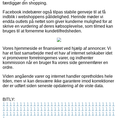
færdiggør din shopping.
Facebook indebærer også tilpas stabile genveje til at få
indblik i webshoppens pålidelighed. Herinde møder vi
endda outlets på nettet som giver kunderne mulighed for at
skrive en vurdering af deres købsoplevelse, som tilmed kan
bruges til at fornemme kundetilfredsheden.
Vores hjemmeside er finansieret ved hjælp af annoncer. Vi
har et fast samarbejde med et hav af internet selskaber idet
vi promoverer forretningernes varer, og indhenter
kommission når en bruger fra vores side gennemfører en
ordre.
Viden angående varer og internet handler opretholdes hele
tiden, men vi kan desværre ikke garantere imod korrektioner
der er udført siden seneste opdatering af de viste data.
BITLY:
1
1
1
1
1
1
1
1
1
1
1
1
1
1
1
1
1
1
1
1
1
1
1
1
1
1
1
1
1
1
1
1
1
1
1
1
1
1
1
1
1
1
1
1
1
1
1
1
1
1
1
1
1
1
1
1
1
1
1
1
1
1
1
1
1
1
1
1
1
1
1
1
1
1
1
1
1
1
1
1
1
1
1
1
1
1
1
1
1
1
1
1
1
1
1
1
1
1
1