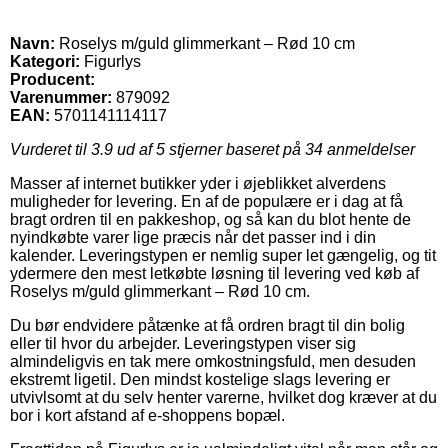
Navn:
Roselys m/guld glimmerkant – Rød 10 cm
Kategori:
Figurlys
Producent:
Varenummer:
879092
EAN:
5701141114117
Vurderet til
3.9
ud af 5 stjerner baseret på
34
anmeldelser
Masser af internet butikker yder i øjeblikket alverdens
muligheder for levering. En af de populære er i dag at få
bragt ordren til en pakkeshop, og så kan du blot hente de
nyindkøbte varer lige præcis når det passer ind i din
kalender. Leveringstypen er nemlig super let gængelig, og tit
ydermere den mest letkøbte løsning til levering ved køb af
Roselys m/guld glimmerkant – Rød 10 cm.
Du bør endvidere påtænke at få ordren bragt til din bolig
eller til hvor du arbejder. Leveringstypen viser sig
almindeligvis en tak mere omkostningsfuld, men desuden
ekstremt ligetil. Den mindst kostelige slags levering er
utvivlsomt at du selv henter varerne, hvilket dog kræver at du
bor i kort afstand af e-shoppens bopæl.