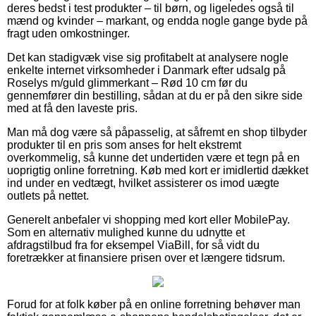
deres bedst i test produkter – til børn, og ligeledes også til
mænd og kvinder – markant, og endda nogle gange byde på
fragt uden omkostninger.
Det kan stadigvæk vise sig profitabelt at analysere nogle
enkelte internet virksomheder i Danmark efter udsalg på
Roselys m/guld glimmerkant – Rød 10 cm før du
gennemfører din bestilling, sådan at du er på den sikre side
med at få den laveste pris.
Man må dog være så påpasselig, at såfremt en shop tilbyder
produkter til en pris som anses for helt ekstremt
overkommelig, så kunne det undertiden være et tegn på en
uoprigtig online forretning. Køb med kort er imidlertid dækket
ind under en vedtægt, hvilket assisterer os imod uægte
outlets på nettet.
Generelt anbefaler vi shopping med kort eller MobilePay.
Som en alternativ mulighed kunne du udnytte et
afdragstilbud fra for eksempel ViaBill, for så vidt du
foretrækker at finansiere prisen over et længere tidsrum.
Forud for at folk køber på en online forretning behøver man