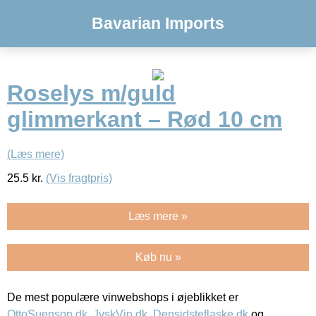
Bavarian Imports
Roselys m/guld
glimmerkant – Rød 10 cm
(Læs mere)
25.5
kr.
(Vis fragtpris)
Læs mere »
Køb nu »
De mest populære vinwebshops i øjeblikket er
OttoSuenson.dk
,
JyskVin.dk
,
Densidsteflaske.dk
og