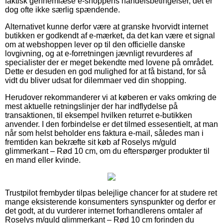
faktisk gennemlæse e-shoppens handelsbetingelser, det er
dog ofte ikke særlig spændende.
Alternativet kunne derfor være at granske hvorvidt internet
butikken er godkendt af e-mærket, da det kan være et signal
om at webshoppen lever op til den officielle danske
lovgivning, og at e-forretningen jævnligt revurderes af
specialister der er meget bekendte med lovene på området.
Dette er desuden en god mulighed for at få bistand, for så
vidt du bliver udsat for dilemmaer ved din shopping.
Herudover rekommanderer vi at køberen er vaks omkring de
mest aktuelle retningslinjer der har indflydelse på
transaktionen, til eksempel hvilken returret e-butikken
anvender. I den forbindelse er det tilmed essesentielt, at man
når som helst beholder ens faktura e-mail, således man i
fremtiden kan bekræfte sit køb af Roselys m/guld
glimmerkant – Rød 10 cm, om du efterspørger produkter til
en mand eller kvinde.
Trustpilot frembyder tilpas belejlige chancer for at studere ret
mange eksisterende konsumenters synspunkter og derfor er
det godt, at du vurderer internet forhandlerens omtaler af
Roselys m/guld glimmerkant – Rød 10 cm forinden du