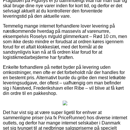
Fragttiden på Figurlys er jo ualmindeligt vital når man står og
skal bruge dine nye varer inden for kort tid, og derfor er det
selvsagt aktuelt at du kontrollerer den forventede
leveringstid på den aktuelle vare.
Temmelig mange internet forhandlere lover levering på
næstkommende hverdag på massevis af varenumre,
eksempelvis Roselys m/guld glimmerkant – Rød 10 cm, men
som ikke desto mindre er forudsat at ordren køres igennem
forud for et aftalt klokkeslæt, med det formål at de
sandsynligvis kan nå at få ordren klar forud for at
logistikmedarbejderne har fyraften.
Enkelte forhandlere på nettet byder på levering uden
omkostninger, men ofte er det forbeholdt når der handles for
en bestemt pris. Alternativt burde du gribe den mest letkøbte
leveringsudgave, der oftest – uafhængig om man befinder
sig i Næstved, Frederikshavn eller Ribe – vil blive at få kørt
din ordre til en pakkeshop.
Det har vist sig at være super ligetil for enhver at
sammenligne priser (via fx PriceRunner) hos diverse internet
outlets, og derfor har mange internet selskaber i Danmark
set sig tvunget til at nedbringe salgspriserne på specielt