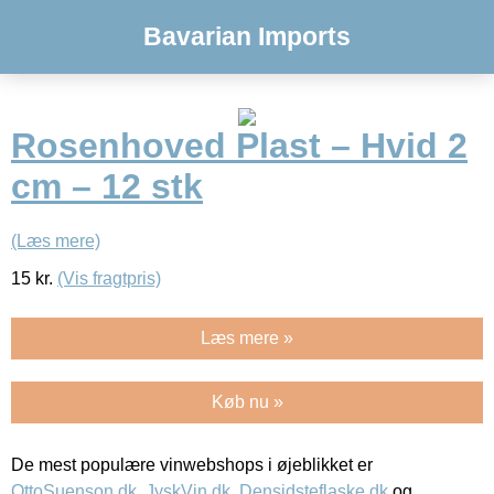
Bavarian Imports
Rosenhoved Plast – Hvid 2
cm – 12 stk
(Læs mere)
15
kr.
(Vis fragtpris)
Læs mere »
Køb nu »
De mest populære vinwebshops i øjeblikket er
OttoSuenson.dk
,
JyskVin.dk
,
Densidsteflaske.dk
og