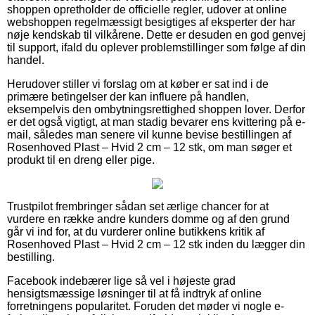
shoppen opretholder de officielle regler, udover at online
webshoppen regelmæssigt besigtiges af eksperter der har
nøje kendskab til vilkårene. Dette er desuden en god genvej
til support, ifald du oplever problemstillinger som følge af din
handel.
Herudover stiller vi forslag om at køber er sat ind i de
primære betingelser der kan influere på handlen,
eksempelvis den ombytningsrettighed shoppen lover. Derfor
er det også vigtigt, at man stadig bevarer ens kvittering på e-
mail, således man senere vil kunne bevise bestillingen af
Rosenhoved Plast – Hvid 2 cm – 12 stk, om man søger et
produkt til en dreng eller pige.
Trustpilot frembringer sådan set ærlige chancer for at
vurdere en række andre kunders domme og af den grund
går vi ind for, at du vurderer online butikkens kritik af
Rosenhoved Plast – Hvid 2 cm – 12 stk inden du lægger din
bestilling.
Facebook indebærer lige så vel i højeste grad
hensigtsmæssige løsninger til at få indtryk af online
forretningens popularitet. Foruden det møder vi nogle e-