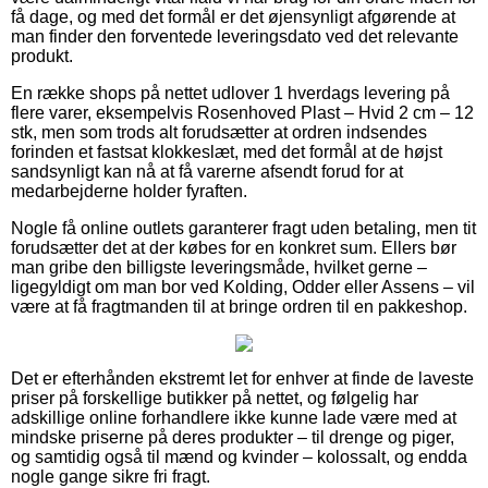
få dage, og med det formål er det øjensynligt afgørende at
man finder den forventede leveringsdato ved det relevante
produkt.
En række shops på nettet udlover 1 hverdags levering på
flere varer, eksempelvis Rosenhoved Plast – Hvid 2 cm – 12
stk, men som trods alt forudsætter at ordren indsendes
forinden et fastsat klokkeslæt, med det formål at de højst
sandsynligt kan nå at få varerne afsendt forud for at
medarbejderne holder fyraften.
Nogle få online outlets garanterer fragt uden betaling, men tit
forudsætter det at der købes for en konkret sum. Ellers bør
man gribe den billigste leveringsmåde, hvilket gerne –
ligegyldigt om man bor ved Kolding, Odder eller Assens – vil
være at få fragtmanden til at bringe ordren til en pakkeshop.
Det er efterhånden ekstremt let for enhver at finde de laveste
priser på forskellige butikker på nettet, og følgelig har
adskillige online forhandlere ikke kunne lade være med at
mindske priserne på deres produkter – til drenge og piger,
og samtidig også til mænd og kvinder – kolossalt, og endda
nogle gange sikre fri fragt.