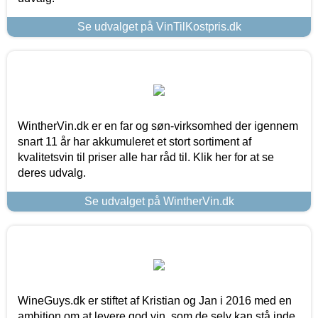
Se udvalget på VinTilKostpris.dk
WintherVin.dk er en far og søn-virksomhed der igennem
snart 11 år har akkumuleret et stort sortiment af
kvalitetsvin til priser alle har råd til. Klik her for at se
deres udvalg.
Se udvalget på WintherVin.dk
WineGuys.dk er stiftet af Kristian og Jan i 2016 med en
ambition om at levere god vin, som de selv kan stå inde