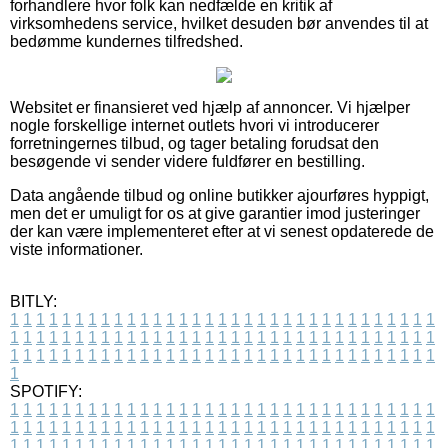
forhandlere hvor folk kan nedfælde en kritik af
virksomhedens service, hvilket desuden bør anvendes til at
bedømme kundernes tilfredshed.
Websitet er finansieret ved hjælp af annoncer. Vi hjælper
nogle forskellige internet outlets hvori vi introducerer
forretningernes tilbud, og tager betaling forudsat den
besøgende vi sender videre fuldfører en bestilling.
Data angående tilbud og online butikker ajourføres hyppigt,
men det er umuligt for os at give garantier imod justeringer
der kan være implementeret efter at vi senest opdaterede de
viste informationer.
BITLY:
1
1
1
1
1
1
1
1
1
1
1
1
1
1
1
1
1
1
1
1
1
1
1
1
1
1
1
1
1
1
1
1
1
1
1
1
1
1
1
1
1
1
1
1
1
1
1
1
1
1
1
1
1
1
1
1
1
1
1
1
1
1
1
1
1
1
1
1
1
1
1
1
1
1
1
1
1
1
1
1
1
1
1
1
1
1
1
1
1
1
1
1
1
1
1
1
1
1
1
1
SPOTIFY:
1
1
1
1
1
1
1
1
1
1
1
1
1
1
1
1
1
1
1
1
1
1
1
1
1
1
1
1
1
1
1
1
1
1
1
1
1
1
1
1
1
1
1
1
1
1
1
1
1
1
1
1
1
1
1
1
1
1
1
1
1
1
1
1
1
1
1
1
1
1
1
1
1
1
1
1
1
1
1
1
1
1
1
1
1
1
1
1
1
1
1
1
1
1
1
1
1
1
1