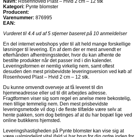
Navn:
Rosenhoved Plast – Hvid 2 cm – 12 stk
Kategori:
Pynte blomster
Producent:
Varenummer:
876995
EAN:
Vurderet til
4.4
ud af 5 stjerner baseret på
10
anmeldelser
En del internet webshops yder til alt held mange forskellige
løsninger til levering. En af dem der er mest anvendt er
efterhånden afhentningssteder, hvor du kan afhente de
bestilte produkter når det passer ind i din kalender.
Leveringsformen er nemlig virkelig nem, samt oftest
desuden den mest prisbevidste leveringsversion ved køb af
Rosenhoved Plast – Hvid 2 cm – 12 stk.
Du kunne omvendt overveje at få leveret til din
hjemmeadresse eller ud til dit arbejdes adresse.
Fragtformen viser sig som regel en anelse mere bekostelig,
men tillige temmelig nem. Den mest prisbevidste
leveringsmetode vil dog i de fleste tilfælde være selv at
hente pakken, som dog betinges af at du har bopæl lige ved
online butikkens hjemsted.
Leveringshastigheden på Pynte blomster kan vise sig at
være ualmindeligt vital ifald vi har brug for din ordre inden for