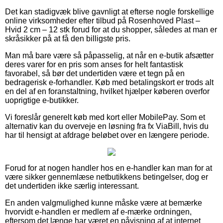
Det kan stadigvæk blive gavnligt at efterse nogle forskellige
online virksomheder efter tilbud på Rosenhoved Plast –
Hvid 2 cm – 12 stk forud for at du shopper, således at man er
skråsikker på at få den billigste pris.
Man må bare være så påpasselig, at når en e-butik afsætter
deres varer for en pris som anses for helt fantastisk
favorabel, så bør det undertiden være et tegn på en
bedragerisk e-forhandler. Køb med betalingskort er trods alt
en del af en foranstaltning, hvilket hjælper køberen overfor
uoprigtige e-butikker.
Vi foreslår generelt køb med kort eller MobilePay. Som et
alternativ kan du overveje en løsning fra fx ViaBill, hvis du
har til hensigt at afdrage beløbet over en længere periode.
Forud for at nogen handler hos en e-handler kan man for at
være sikker gennemlæse netbutikkens betingelser, dog er
det undertiden ikke særlig interessant.
En anden valgmulighed kunne måske være at bemærke
hvorvidt e-handlen er medlem af e-mærke ordningen,
eftersom det længe har været en påvisning af at internet