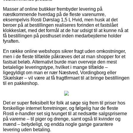
Masser af online butikker frembyder levering på
næstkommende hverdag på de fleste varenumre,
eksempelvis Rosti Dørslag 1,5 L Hvid, men husk at det
beroer på at bestillingen realiseres forinden et fastslået
klokkeslæt, med det formål at de har udsigt til at kunne nå at
få bestillingen på posthuset inden medarbejderne holder
fyraften.
En række online webshops sikrer fragt uden omkostninger,
men i de fleste tilfælde påkræves det at man shopper for et
fastsat beløb. Alternativt burde man overveje den mest
betalelige leveringstype, hvilket i mange tilfælde –
ligegyldigt om man er nær Næstved, Vordingborg eller
Skælskør – vil være at få fragtfirmaet til at bringe bestillingen
til en pakkeshop.
Det er super fleksibelt for folk at søge sig frem til priser hos
forskellige internet forretninger, og følgelig har de fleste
Rosti e-handler set sig tvunget til at nedsætte salgspriserne
på varerne – til piger og drenge, samt også til kvinder og
mænd – betydeligt, og endda nogle gange garantere
levering uden betaling.