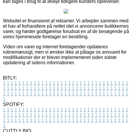
kan tages i brug til at afveje tidligere kunders oplevelser.
Websitet er finansieret af reklamer. Vi arbejder sammen med
et hav af forhandlere på nettet idet vi annoncerer butikkernes
varer, og høster godtgørelse forudsat en af de besøgende på
vores hjemmeside foretager en bestilling.
Viden om varer og internet foretagender opdateres
rutinemæssigt, men vi ønsker ikke at påtage os ansvaret for
modifikationer der er blevet implementeret siden sidste
opdatering af sidens informationer.
BITLY:
1
1
1
1
1
1
1
1
1
1
1
1
1
1
1
1
1
1
1
1
1
1
1
1
1
1
1
1
1
1
1
1
1
1
1
1
1
1
1
1
1
1
1
1
1
1
1
1
1
1
1
1
1
1
1
1
1
1
1
1
1
1
1
1
1
1
1
1
1
1
1
1
1
1
1
1
1
1
1
1
1
1
1
1
1
1
1
1
1
1
1
1
1
1
1
1
1
1
1
1
SPOTIFY:
1
1
1
1
1
1
1
1
1
1
1
1
1
1
1
1
1
1
1
1
1
1
1
1
1
1
1
1
1
1
1
1
1
1
1
1
1
1
1
1
1
1
1
1
1
1
1
1
1
1
1
1
1
1
1
1
1
1
1
1
1
1
1
1
1
1
1
1
1
1
1
1
1
1
1
1
1
1
1
1
1
1
1
1
1
1
1
1
1
1
1
1
1
1
1
1
1
1
1
1
CUTTLY BIO: