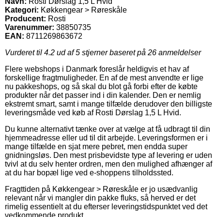
Navn:
Rosti Dørslag 1,5 L Hvid
Kategori:
Køkkengear > Røreskåle
Producent:
Rosti
Varenummer:
38850735
EAN:
8711269863672
Vurderet til
4.2
ud af 5 stjerner baseret på
26
anmeldelser
Flere webshops i Danmark foreslår heldigvis et hav af
forskellige fragtmuligheder. En af de mest anvendte er lige
nu pakkeshops, og så skal du blot gå forbi efter de købte
produkter når det passer ind i din kalender. Den er nemlig
ekstremt smart, samt i mange tilfælde derudover den billigste
leveringsmåde ved køb af Rosti Dørslag 1,5 L Hvid.
Du kunne alternativt tænke over at vælge at få udbragt til din
hjemmeadresse eller ud til dit arbejde. Leveringsformen er i
mange tilfælde en sjat mere pebret, men endda super
gnidningsløs. Den mest prisbevidste type af levering er uden
tvivl at du selv henter ordren, men den mulighed afhænger af
at du har bopæl lige ved e-shoppens tilholdssted.
Fragttiden på Køkkengear > Røreskåle er jo usædvanlig
relevant når vi mangler din pakke fluks, så herved er det
rimelig essentielt at du efterser leveringstidspunktet ved det
vedkommende produkt.