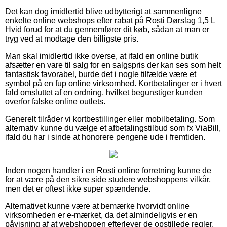
Det kan dog imidlertid blive udbytterigt at sammenligne
enkelte online webshops efter rabat på Rosti Dørslag 1,5 L
Hvid forud for at du gennemfører dit køb, sådan at man er
tryg ved at modtage den billigste pris.
Man skal imidlertid ikke overse, at ifald en online butik
afsætter en vare til salg for en salgspris der kan ses som helt
fantastisk favorabel, burde det i nogle tilfælde være et
symbol på en fup online virksomhed. Kortbetalinger er i hvert
fald omsluttet af en ordning, hvilket begunstiger kunden
overfor falske online outlets.
Generelt tilråder vi kortbestillinger eller mobilbetaling. Som
alternativ kunne du vælge et afbetalingstilbud som fx ViaBill,
ifald du har i sinde at honorere pengene ude i fremtiden.
Inden nogen handler i en Rosti online forretning kunne de
for at være på den sikre side studere webshoppens vilkår,
men det er oftest ikke super spændende.
Alternativet kunne være at bemærke hvorvidt online
virksomheden er e-mærket, da det almindeligvis er en
påvisning af at webshoppen efterlever de opstillede regler,