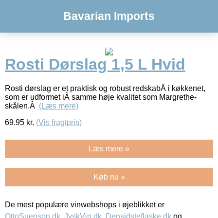
Bavarian Imports
Rosti Dørslag 1,5 L Hvid
Rosti dørslag er et praktisk og robust redskabÂ i køkkenet,
som er udformet iÂ samme høje kvalitet som Margrethe-
skålen.Â
(Læs mere)
69.95
kr.
(Vis fragtpris)
Læs mere »
Køb nu »
De mest populære vinwebshops i øjeblikket er
OttoSuenson.dk
,
JyskVin.dk
,
Densidsteflaske.dk
og