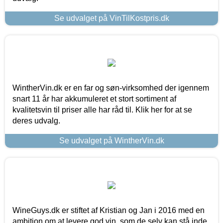
Se udvalget på VinTilKostpris.dk
WintherVin.dk er en far og søn-virksomhed der igennem
snart 11 år har akkumuleret et stort sortiment af
kvalitetsvin til priser alle har råd til. Klik her for at se
deres udvalg.
Se udvalget på WintherVin.dk
WineGuys.dk er stiftet af Kristian og Jan i 2016 med en
ambition om at levere god vin, som de selv kan stå inde