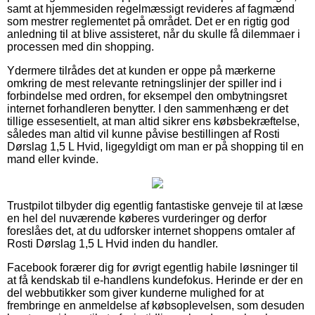
samt at hjemmesiden regelmæssigt revideres af fagmænd
som mestrer reglementet på området. Det er en rigtig god
anledning til at blive assisteret, når du skulle få dilemmaer i
processen med din shopping.
Ydermere tilrådes det at kunden er oppe på mærkerne
omkring de mest relevante retningslinjer der spiller ind i
forbindelse med ordren, for eksempel den ombytningsret
internet forhandleren benytter. I den sammenhæng er det
tillige essesentielt, at man altid sikrer ens købsbekræftelse,
således man altid vil kunne påvise bestillingen af Rosti
Dørslag 1,5 L Hvid, ligegyldigt om man er på shopping til en
mand eller kvinde.
Trustpilot tilbyder dig egentlig fantastiske genveje til at læse
en hel del nuværende køberes vurderinger og derfor
foreslåes det, at du udforsker internet shoppens omtaler af
Rosti Dørslag 1,5 L Hvid inden du handler.
Facebook forærer dig for øvrigt egentlig habile løsninger til
at få kendskab til e-handlens kundefokus. Herinde er der en
del webbutikker som giver kunderne mulighed for at
frembringe en anmeldelse af købsoplevelsen, som desuden