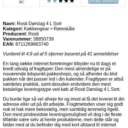
Besøg webshop
Navn:
Rosti Dørslag 4 L Sort
Kategori:
Køkkengear > Røreskåle
Producent:
Rosti
Varenummer:
38850739
EAN:
8711269863740
Vurderet til
4.9
ud af 5 stjerner baseret på
41
anmeldelser
En lang række internet forretninger tilbyder nu til dags et
bredt udvalg af fragttyper. Den mest almindelige er på
nuværende tidspunkt pakkeshops, og så afhenter du blot
pakken når det passer ind i din kalender. Fragttypen er altså
særdeles praktisk, samt desuden endvidere den mest
betalelige leveringstype ved køb af Rosti Dørslag 4 L Sort.
Du burde lige så vel afveje for og imod at få det leveret til din
adresse eller ud på dit arbejde. Fragtmetoden viser sig godt
nok et hak mere bekostelig, men samtidig temmelig ligetil.
Den mest prisbevidste leveringsmulighed vil dog i de fleste
tilfælde være selv at hente produkterne, men dette står og
falder med at du befinder dig med kort afstand til internet