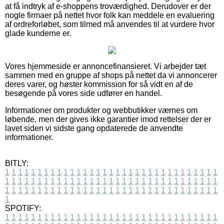
at få indtryk af e-shoppens troværdighed. Derudover er der
nogle firmaer på nettet hvor folk kan meddele en evaluering
af ordreforløbet, som tilmed må anvendes til at vurdere hvor
glade kunderne er.
Vores hjemmeside er annoncefinansieret. Vi arbejder tæt
sammen med en gruppe af shops på nettet da vi annoncerer
deres varer, og høster kommission for så vidt en af de
besøgende på vores side udfører en handel.
Informationer om produkter og webbutikker værnes om
løbende, men der gives ikke garantier imod rettelser der er
lavet siden vi sidste gang opdaterede de anvendte
informationer.
BITLY:
1
1
1
1
1
1
1
1
1
1
1
1
1
1
1
1
1
1
1
1
1
1
1
1
1
1
1
1
1
1
1
1
1
1
1
1
1
1
1
1
1
1
1
1
1
1
1
1
1
1
1
1
1
1
1
1
1
1
1
1
1
1
1
1
1
1
1
1
1
1
1
1
1
1
1
1
1
1
1
1
1
1
1
1
1
1
1
1
1
1
1
1
1
1
1
1
1
1
1
1
SPOTIFY:
1
1
1
1
1
1
1
1
1
1
1
1
1
1
1
1
1
1
1
1
1
1
1
1
1
1
1
1
1
1
1
1
1