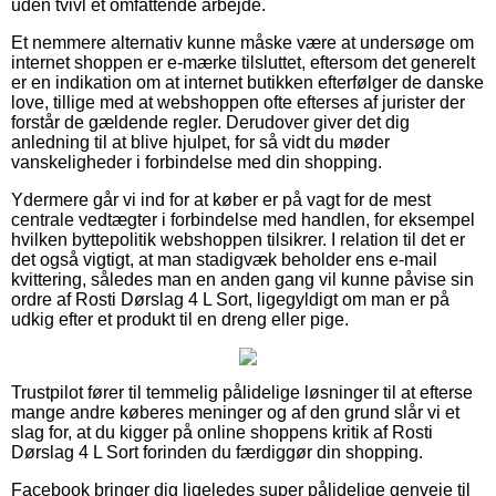
uden tvivl et omfattende arbejde.
Et nemmere alternativ kunne måske være at undersøge om
internet shoppen er e-mærke tilsluttet, eftersom det generelt
er en indikation om at internet butikken efterfølger de danske
love, tillige med at webshoppen ofte efterses af jurister der
forstår de gældende regler. Derudover giver det dig
anledning til at blive hjulpet, for så vidt du møder
vanskeligheder i forbindelse med din shopping.
Ydermere går vi ind for at køber er på vagt for de mest
centrale vedtægter i forbindelse med handlen, for eksempel
hvilken byttepolitik webshoppen tilsikrer. I relation til det er
det også vigtigt, at man stadigvæk beholder ens e-mail
kvittering, således man en anden gang vil kunne påvise sin
ordre af Rosti Dørslag 4 L Sort, ligegyldigt om man er på
udkig efter et produkt til en dreng eller pige.
Trustpilot fører til temmelig pålidelige løsninger til at efterse
mange andre køberes meninger og af den grund slår vi et
slag for, at du kigger på online shoppens kritik af Rosti
Dørslag 4 L Sort forinden du færdiggør din shopping.
Facebook bringer dig ligeledes super pålidelige genveje til