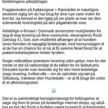
forretningens arbejdslager.
Fragtperioden på Køkkengear > Røreskåle er naturligvis
ekstremt vigtig om du har brug for dine nye varer inden for
kort tid, og herved er det rigtig på sin plads at man ser den
estimerede leveringstid på den pågældende vare.
Adskillige e-firmaer i Danmark annoncerer muligheden for
dag-til-dag levering på flere varenumre, eksempelvis Rosti
Dørslag 4 L Sort, som imidlertid afhænger af at handlen
laves forinden et nøjagtigt klokkeslæt, med hensynstagen til
at de har en chance for at nå at få varerne fikset forud for at
pakkemedarbejderne holder fyraften.
Nogle netbutikker præsterer levering uden gebyr, men for det
meste er det så nødvendigt at du køber for en fastsat pris.
Desuden burde man beslutte sig for den mest betalelige
slags levering, hvilket ofte – om du opholder sig tæt på
Silkeborg, Værløse eller Humlebæk – er at få bragt din ordre
til et afhentningssted.
Det er jo ualmindeligt hensigtsmæssigt for forbrugerne at
søge sig frem til priser på forskellige internet shops, og altså
har en hel del Rosti e-butikker været tvunget til at formindske