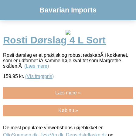
Bavarian Imports
Rosti Dørslag 4 L Sort
Rosti dørslag er et praktisk og robust redskabÂ i køkkenet,
som er udformet iÂ samme høje kvalitet som Margrethe-
skålen.Â
(Læs mere)
159.95
kr.
(Vis fragtpris)
Læs mere »
Køb nu »
De mest populære vinwebshops i øjeblikket er
OttoSuenson.dk
,
JyskVin.dk
,
Densidsteflaske.dk
og