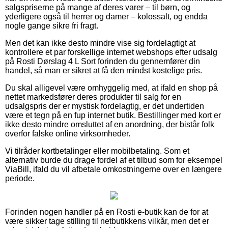
salgspriserne på mange af deres varer – til børn, og
yderligere også til herrer og damer – kolossalt, og endda
nogle gange sikre fri fragt.
Men det kan ikke desto mindre vise sig fordelagtigt at
kontrollere et par forskellige internet webshops efter udsalg
på Rosti Dørslag 4 L Sort forinden du gennemfører din
handel, så man er sikret at få den mindst kostelige pris.
Du skal alligevel være omhyggelig med, at ifald en shop på
nettet markedsfører deres produkter til salg for en
udsalgspris der er mystisk fordelagtig, er det undertiden
være et tegn på en fup internet butik. Bestillinger med kort er
ikke desto mindre omsluttet af en anordning, der bistår folk
overfor falske online virksomheder.
Vi tilråder kortbetalinger eller mobilbetaling. Som et
alternativ burde du drage fordel af et tilbud som for eksempel
ViaBill, ifald du vil afbetale omkostningerne over en længere
periode.
Forinden nogen handler på en Rosti e-butik kan de for at
være sikker tage stilling til netbutikkens vilkår, men det er