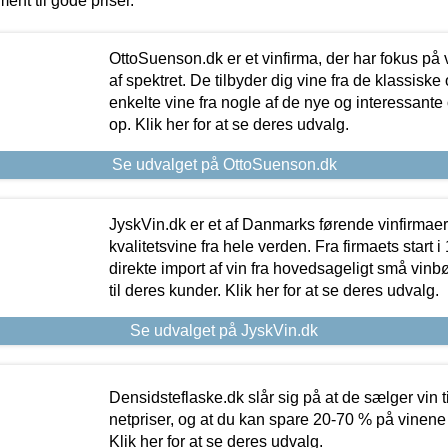
ment til gode priser.
OttoSuenson.dk er et vinfirma, der har fokus på
af spektret. De tilbyder dig vine fra de klassisk
enkelte vine fra nogle af de nye og interessante
op. Klik her for at se deres udvalg.
Se udvalget på OttoSuenson.dk
JyskVin.dk er et af Danmarks førende vinfirmae
kvalitetsvine fra hele verden. Fra firmaets start 
direkte import af vin fra hovedsageligt små vinb
til deres kunder. Klik her for at se deres udvalg.
Se udvalget på JyskVin.dk
Densidsteflaske.dk slår sig på at de sælger vin
netpriser, og at du kan spare 20-70 % på vinene
Klik her for at se deres udvalg.