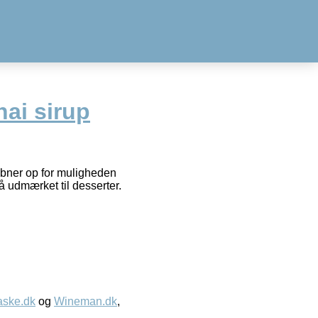
ai sirup
 åbner op for muligheden
å udmærket til desserter.
aske.dk
og
Wineman.dk
,