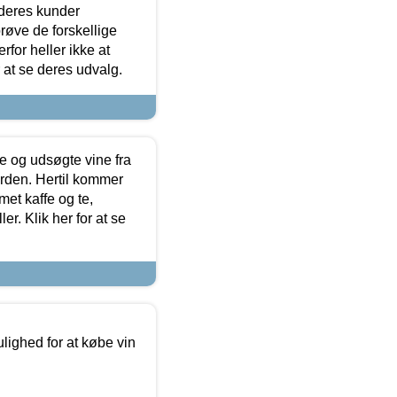
 deres kunder
røve de forskellige
for heller ikke at
r at se deres udvalg.
 og udsøgte vine fra
erden. Hertil kommer
et kaffe og te,
. Klik her for at se
ulighed for at købe vin