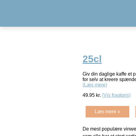
25cl
Giv din daglige kaffe et
for selv at kreere spænd
(Læs mere)
49.95
kr.
(Vis fragtpris)
Læs mere »
De mest populære vinweb