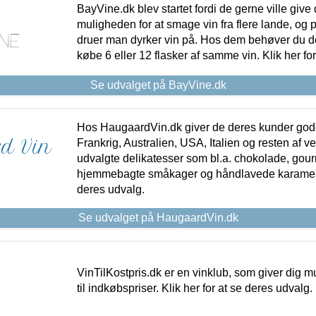
BayVine.dk blev startet fordi de gerne ville give
muligheden for at smage vin fra flere lande, og p
druer man dyrker vin på. Hos dem behøver du der
købe 6 eller 12 flasker af samme vin. Klik her fo
Se udvalget på BayVine.dk
Hos HaugaardVin.dk giver de deres kunder gode
Frankrig, Australien, USA, Italien og resten af v
udvalgte delikatesser som bl.a. chokolade, gourm
hjemmebagte småkager og håndlavede karameller
deres udvalg.
Se udvalget på HaugaardVin.dk
VinTilKostpris.dk er en vinklub, som giver dig m
til indkøbspriser. Klik her for at se deres udvalg.