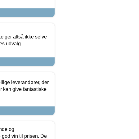
ælger altså ikke selve
res udvalg.
lige leverandører, der
r kan give fantastiske
unde og
od vin til prisen. De