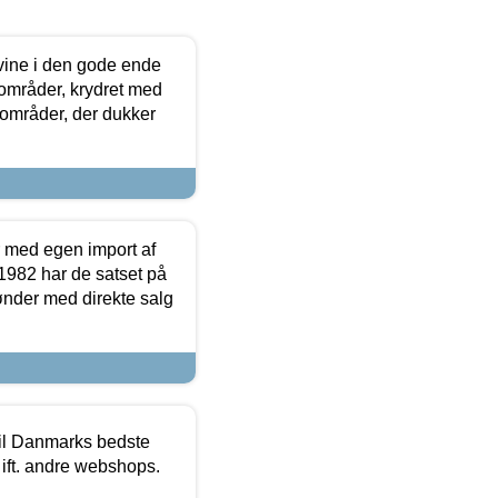
 vine i den gode ende
e områder, krydret med
 områder, der dukker
r med egen import af
i 1982 har de satset på
ønder med direkte salg
 til Danmarks bedste
 ift. andre webshops.