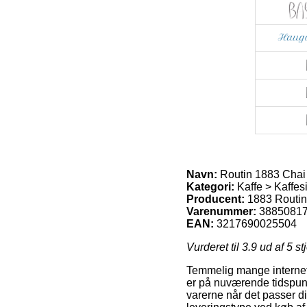
Navn:
Routin 1883 Chai 
Kategori:
Kaffe > Kaffes
Producent:
1883 Routin
Varenummer:
3885081
EAN:
3217690025504
Vurderet til
3.9
ud af 5 st
Temmelig mange internet o
er på nuværende tidspunkt 
varerne når det passer d