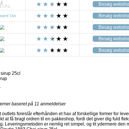
Besøg websh
Besøg websh
Besøg websh
Besøg websh
Besøg websh
sirup 25cl
irup
7
jerner baseret på
11
anmeldelser
utlets foreslår efterhånden et hav af forskellige former for lev
at få bragt ordren til en pakkeshop, fordi det giver dig fuld fleksi
ig. Leveringsmetoden er nemlig ret simpel, og tit ydermere den 