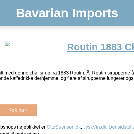
Bavarian Imports
Routin 1883 Ch
 pift med denne chai sirup fra 1883 Routin. Â Routin sirupperne
ende kaffedrikke derhjemme, og flere af sirupperne fungerer ogs
Køb nu »
shops i øjeblikket er
OttoSuenson.dk
,
JyskVin.dk
,
Densidstefl