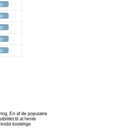
op
op
op
op
op
ering. En af de populære
bilitet til at hente
mindst kostelige