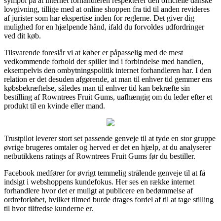
sympol på at internet forhandleren respekterer den officielle danske
lovgivning, tillige med at online shoppen fra tid til anden revideres
af jurister som har ekspertise inden for reglerne. Det giver dig
mulighed for en hjælpende hånd, ifald du forvoldes udfordringer
ved dit køb.
Tilsvarende foreslår vi at køber er påpasselig med de mest
vedkommende forhold der spiller ind i forbindelse med handlen,
eksempelvis den ombytningspolitik internet forhandleren har. I den
relation er det desuden afgørende, at man til enhver tid gemmer ens
købsbekræftelse, således man til enhver tid kan bekræfte sin
bestilling af Rowntrees Fruit Gums, uafhængig om du leder efter et
produkt til en kvinde eller mand.
Trustpilot leverer stort set passende genveje til at tyde en stor gruppe
øvrige brugeres omtaler og herved er det en hjælp, at du analyserer
netbutikkens ratings af Rowntrees Fruit Gums før du bestiller.
Facebook medfører for øvrigt temmelig strålende genveje til at få
indsigt i webshoppens kundefokus. Her ses en række internet
forhandlere hvor det er muligt at publicere en bedømmelse af
ordreforløbet, hvilket tilmed burde drages fordel af til at tage stilling
til hvor tilfredse kunderne er.