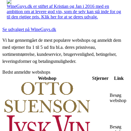
WineGuys.dk er stiftet af Kristian og Jan i 2016 med en
ambition om at levere god vin, som de selv kan stå inde for og
til den rigtige pris. Klik her for at se deres udvalg.
Se udvalget på WineGuys.dk
Vi har gennemgået de mest populære webshops og anmeldt dem
med stjerner fra 1 til 5 ud fra bl.a. deres prisniveau,
sortimentstørrelse, kundeservice, brugervenlighed, betingelser,
leveringsformer og betalingsmuligheder.
Bedst anmeldte webshops
Webshop
Stjerner
Link
Besøg
webshop
Besøg