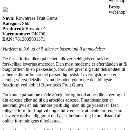
webshop
Besøg
webshop
Navn:
Rowntrees Fruit Gums
Kategori:
Slik
Producent:
Rowntree’s
Varenummer:
DK790
EAN:
7613035031371
Vurderet til
3.6
ud af 5 stjerner baseret på
8
anmeldelser
De fleste forhandlere på nettet udlover heldigvis en række
forskellige leveringsmetoder. Den mest moderne er efterhånden at få
bragt ordren til en pakkeshop, fordi det giver dig fuld fleksibilitet til
at hente din ordre når det passer dig bedst. Leveringsformen er
nemlig yderst fleksibel, samt desuden ydermere den billigste
fragtform ved køb af Rowntrees Fruit Gums.
Du kunne på samme måde afveje for og imod at bestille levering til
din adresse eller ud til dit arbejdes adresse. Fragtløsningen er
sædvanligvis en tak mindre prisbillig, men tillige yderst let. Den
billigste form for fragt vil dog altid være selv at hente ordren, som
desværre nødvendiggør at du fysisk befinder dig i kort afstand af
online forretningens tilholdssted.