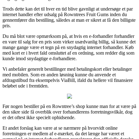
Trods dette kan det til hver en tid blive gavnligt at undersøge et par
internet handler efter udsalg på Rowntrees Fruit Gums inden du
gennemfører din bestilling, således at man er sikret at få den billigste
pris.
Du må blot være opmærksom på, at hvis en e-forhandler forhandler
en vare til salg for en pris som virker usædvanlig billig, så kunne det
mange gange være et tegn på en snydagtig internet forhandler. Køb
med kort er i hvert fald omsluttet af en ordning, som redder dig som
kunde imod snydagtige e-forhandlere.
Vi anbefaler generelt bestillinger med betalingskort eller betalinger
med mobilen. Som en anden løsning kunne du anvende et
afdragstilbud fra eksempelvis ViaBill, ifald du hellere vil finansiere
beløbet ude i fremtiden.
Før nogen bestiller på en Rowntree’s shop kunne man for at være på
den sikre side få overblik over forhandlerens forretningsvilkår, dog
er det oftest ikke specielt ophidsende.
Et andet forslag kan være at se nærmere på hvorvidt online
forretningen er medlem af e-mærket, da det længe har været et