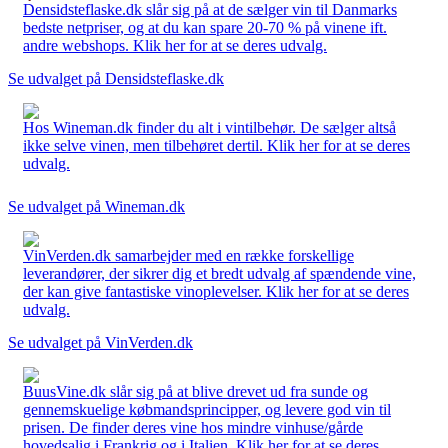
Densidsteflaske.dk slår sig på at de sælger vin til Danmarks
bedste netpriser, og at du kan spare 20-70 % på vinene ift.
andre webshops. Klik her for at se deres udvalg.
Se udvalget på Densidsteflaske.dk
Hos Wineman.dk finder du alt i vintilbehør. De sælger altså
ikke selve vinen, men tilbehøret dertil. Klik her for at se deres
udvalg.
Se udvalget på Wineman.dk
VinVerden.dk samarbejder med en række forskellige
leverandører, der sikrer dig et bredt udvalg af spændende vine,
der kan give fantastiske vinoplevelser. Klik her for at se deres
udvalg.
Se udvalget på VinVerden.dk
BuusVine.dk slår sig på at blive drevet ud fra sunde og
gennemskuelige købmandsprincipper, og levere god vin til
prisen. De finder deres vine hos mindre vinhuse/gårde
hovedsalig i Frankrig og i Italien. Klik her for at se deres