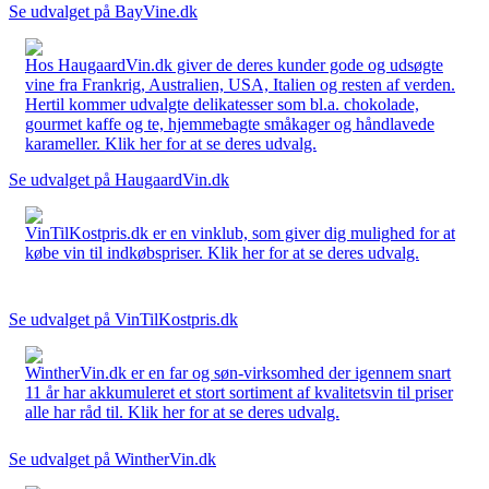
Se udvalget på BayVine.dk
Hos HaugaardVin.dk giver de deres kunder gode og udsøgte
vine fra Frankrig, Australien, USA, Italien og resten af verden.
Hertil kommer udvalgte delikatesser som bl.a. chokolade,
gourmet kaffe og te, hjemmebagte småkager og håndlavede
karameller. Klik her for at se deres udvalg.
Se udvalget på HaugaardVin.dk
VinTilKostpris.dk er en vinklub, som giver dig mulighed for at
købe vin til indkøbspriser. Klik her for at se deres udvalg.
Se udvalget på VinTilKostpris.dk
WintherVin.dk er en far og søn-virksomhed der igennem snart
11 år har akkumuleret et stort sortiment af kvalitetsvin til priser
alle har råd til. Klik her for at se deres udvalg.
Se udvalget på WintherVin.dk