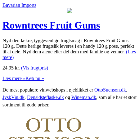
Bavarian Imports
Rowntrees Fruit Gums
Nyd den lækre, tyggevenlige frugtsmag i Rowntrees Fruit Gums
120 g. Dette herlige frugtslik leveres i en handy 120 g pose, perfekt
til at dele. Nyd dem alene eller del dem med familie og venner.
(Læs
mere)
24.95
kr.
(Vis fragtpris)
Læs mere »
Køb nu »
De mest populære vinwebshops i øjeblikket er
OttoSuenson.dk
,
JyskVin.dk
,
Densidsteflaske.dk
og
Wineman.dk
, som alle har et stort
sortiment til gode priser.