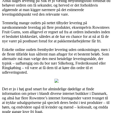
Antal dages levering på Slik er jo vældig betydningsfuld forudsat du
behøver ordren om få sekunder, og herved er det forholdsvis
afgørende at man kigger nærmere på det estimerede
leveringstidspunkt ved den relevante vare.
Temmelig mange outlets på nettet tilbyder levering på
næstkommende hverdag på flere produkter, eksempelvis Rowntrees
Fruit Gums, som alligevel er regnet ud fra at ordren indsendes inden
et besluttet klokkeslæt, således at de har en chance for at nå at få de
nye varer på posthuset forud for at pakkemedarbejderne får fri.
Enkelte online outlets frembyder levering uden omkostninger, men i
de fleste tilfælde kun såfremt man aftager for et bestemt beløb. Som
alternativ må man vælge den mest betalelige leveringsmåde, der
typisk – uafhængig om du bor nær Silkeborg, Frederikssund eller
Ringkøbing – vil være at få dem til at køre din ordre til et
udleveringssted.
Det er jo i høj grad smart for almindelige dødelige at finde
information om priser i blandt diverse internet butikker i Danmark,
og altså har flere Rowntree’s internet foretagender været tvunget til
at trykke udsalgspriserne på specielt deres bedst i test produkter – til
børn, og endvidere også til kvinder og mænd – kolossalt, og endda
nogle gange love fri fragt.