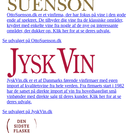
OttoSuenson.dk er et vinfirma, der har fokus på vine i den gode
ende af spektret. De tilbyder dig vine fra de klassiske områder,
krydret med enkelte vine fra nogle af de nye og interessante
områder, der dukker op. Klik her for at se deres udvalg.
Se udvalget på OttoSuenson.dk
JyskVin.dk er et af Danmarks førende vinfirmaer med egen
import af kvalitetsvine fra hele verden. Fra firmaets start i 1982
har de satset på direkte import af vin fra hovedsageligt små
vinbønder med direkte salg til deres kunder. Klik her for at se
deres udvalg.
Se udvalget på JyskVin.dk