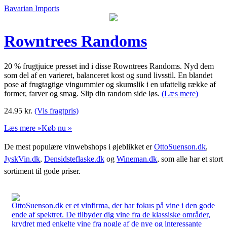
Bavarian Imports
Rowntrees Randoms
20 % frugtjuice presset ind i disse Rowntrees Randoms. Nyd dem
som del af en varieret, balanceret kost og sund livsstil. En blandet
pose af frugtagtige vingummier og skumslik i en ufattelig række af
former, farver og smag. Slip din random side løs.
(Læs mere)
24.95
kr.
(Vis fragtpris)
Læs mere »
Køb nu »
De mest populære vinwebshops i øjeblikket er
OttoSuenson.dk
,
JyskVin.dk
,
Densidsteflaske.dk
og
Wineman.dk
, som alle har et stort
sortiment til gode priser.
OttoSuenson.dk er et vinfirma, der har fokus på vine i den gode
ende af spektret. De tilbyder dig vine fra de klassiske områder,
krydret med enkelte vine fra nogle af de nye og interessante