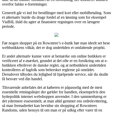
overfor falske e-forretninger.
Generelt går vi ind for bestillinger med kort eller mobilbetaling. Som
et alternativ burde du drage fordel af en løsning som for eksempel
ViaBill, ifald du agter at finansiere regningen over en længere
periode.
Før nogen shopper på en Rowntree’s e-butik bør man ideelt set bese
webbutikkens vilkår, det er dog undertiden et omfattende projekt.
Et andet alternativ kunne være at bemærke om online butikken er
verificeret af e-mærket, grundet at det ofte er en forsikring om at e-
butikken efterlever de danske regler, og at netbutikken undertiden
kontrolleres af fagfolk som behersker reglerne på området.
Derudover tilbydes du lejlighed til hjælpende service, når du skulle
få besvær ved din handel.
Tilsvarende anbefales det at køberen er påpasselig med de mest
essentielle retningslinjer der gælder for handlen, eksempelvis den
byttepolitik internet webshoppen anvender. I den sammenhæng er
det ydermere essesentielt, at man altid gemmer ens ordrekvittering,
så man fremadrettet kan bevidne sin shopping af Rowntrees
Randoms, uden hensyn til om man er på udkig efter varer til en