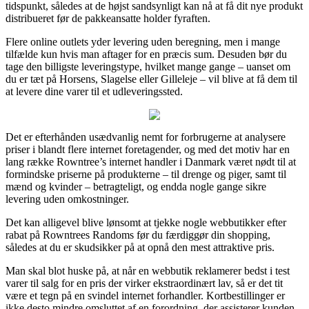
tidspunkt, således at de højst sandsynligt kan nå at få dit nye produkt
distribueret før de pakkeansatte holder fyraften.
Flere online outlets yder levering uden beregning, men i mange
tilfælde kun hvis man aftager for en præcis sum. Desuden bør du
tage den billigste leveringstype, hvilket mange gange – uanset om
du er tæt på Horsens, Slagelse eller Gilleleje – vil blive at få dem til
at levere dine varer til et udleveringssted.
Det er efterhånden usædvanlig nemt for forbrugerne at analysere
priser i blandt flere internet foretagender, og med det motiv har en
lang række Rowntree’s internet handler i Danmark været nødt til at
formindske priserne på produkterne – til drenge og piger, samt til
mænd og kvinder – betragteligt, og endda nogle gange sikre
levering uden omkostninger.
Det kan alligevel blive lønsomt at tjekke nogle webbutikker efter
rabat på Rowntrees Randoms før du færdiggør din shopping,
således at du er skudsikker på at opnå den mest attraktive pris.
Man skal blot huske på, at når en webbutik reklamerer bedst i test
varer til salg for en pris der virker ekstraordinært lav, så er det tit
være et tegn på en svindel internet forhandler. Kortbestillinger er
ikke desto mindre omsluttet af en forordning, der assisterer kunden