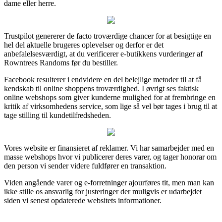
dame eller herre.
Trustpilot genererer de facto troværdige chancer for at besigtige en
hel del aktuelle brugeres oplevelser og derfor er det
anbefalelsesværdigt, at du verificerer e-butikkens vurderinger af
Rowntrees Randoms før du bestiller.
Facebook resulterer i endvidere en del belejlige metoder til at få
kendskab til online shoppens troværdighed. I øvrigt ses faktisk
online webshops som giver kunderne mulighed for at frembringe en
kritik af virksomhedens service, som lige så vel bør tages i brug til at
tage stilling til kundetilfredsheden.
Vores website er finansieret af reklamer. Vi har samarbejder med en
masse webshops hvor vi publicerer deres varer, og tager honorar om
den person vi sender videre fuldfører en transaktion.
Viden angående varer og e-forretninger ajourføres tit, men man kan
ikke stille os ansvarlig for justeringer der muligvis er udarbejdet
siden vi senest opdaterede websitets informationer.