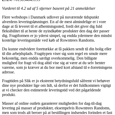
Vurderet til
4.2
ud af 5 stjerner baseret på
21
anmeldelser
Flere webshops i Danmark udlover på nuværende tidspunkt
alverdens leveringsløsninger. En af de mest almindelige er i vore
dage at få leveret til et afhentningssted, fordi det giver dig fuld
fleksibilitet til at hente de nyindkøbte produkter den dag der passer
dig. Fragtformen er jo yderst simpel, og endda ydermere den mindst
kostelige leveringsmåde ved køb af Rowntrees Randoms.
Du kunne endvidere foretrække at få pakken sendt til din bolig eller
til din arbejdsplads. Fragttypen viser sig som regel en smule mere
bekostelig, men endda særligt overkommelig. Den billigste
mulighed for fragt vil dog altid vise sig at være at du selv henter
varerne, som jo kræver at du bor med kort afstand til e-forretningens
adresse.
Fragttiden på Slik er jo ekstremt betydningsfuld såfremt vi behøver
dine nye produkter lige om lidt, så derfor er det fuldkommen vigtigt
at vi checker den estimerede leveringstid ved det pågældende
produkt.
Masser af online outlets garanterer muligheden for dag-til-dag
levering på masser af produkter, eksempelvis Rowntrees Randoms,
men som trods alt beroer på at bestillingen indsendes forinden et fast