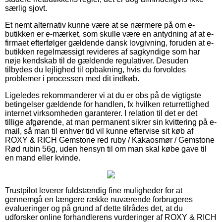
særlig sjovt.
Et nemt alternativ kunne være at se nærmere på om e-
butikken er e-mærket, som skulle være en antydning af at e-
firmaet efterfølger gældende dansk lovgivning, foruden at e-
butikken regelmæssigt revideres af sagkyndige som har
nøje kendskab til de gældende regulativer. Desuden
tilbydes du lejlighed til opbakning, hvis du forvoldes
problemer i processen med dit indkøb.
Ligeledes rekommanderer vi at du er obs på de vigtigste
betingelser gældende for handlen, fx hvilken returrettighed
internet virksomheden garanterer. I relation til det er det
tillige afgørende, at man permanent sikrer sin kvittering på e-
mail, så man til enhver tid vil kunne eftervise sit køb af
ROXY & RICH Gemstone red ruby / Kakaosmør / Gemstone
Rød rubin 56g, uden hensyn til om man skal købe gave til
en mand eller kvinde.
Trustpilot leverer fuldstændig fine muligheder for at
gennemgå en længere række nuværende forbrugeres
evalueringer og på grund af dette tilrådes det, at du
udforsker online forhandlerens vurderinger af ROXY & RICH