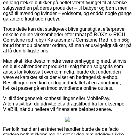
en lang række butikker på nettet været tvunget til at sænke
salgsværdien på deres produkter – til babyer og børn, men
også til mænd og kvinder – voldsomt, og endda nogle gange
garantere fragt uden gebyr.
Trods dette kan det stadigvæk blive gunstigt at efterprøve
enkelte online virksomheder efter rabat på ROXY & RICH
Gemstone red ruby / Kakaosmør / Gemstone Rød rubin 56g
forud for at du placerer ordren, så man er usvigeligt sikker på
at få den billigste pris.
Man skal ikke desto mindre være omhyggelig med, at hvis
en butik afhænder et produkt til salg for en salgspris som
anses for kolossalt overkommelig, burde det undertiden
være et karakteristika der viser en bedragerisk e-shop.
Bestillinger med kort er dog indbefattet af en anordning,
hvilket passer på en imod svindlende online outlets.
Vi tilråder generelt kortbestillinger eller MobilePay.
Alternativt bør du udnytte et afdragstilbud fra for eksempel
ViaBill, når du hellere vil finansiere beløbet senere.
Før folk handler i en internet handler burde de de facto
studere netbutikkens regler, det er dog almindeligvis ikke