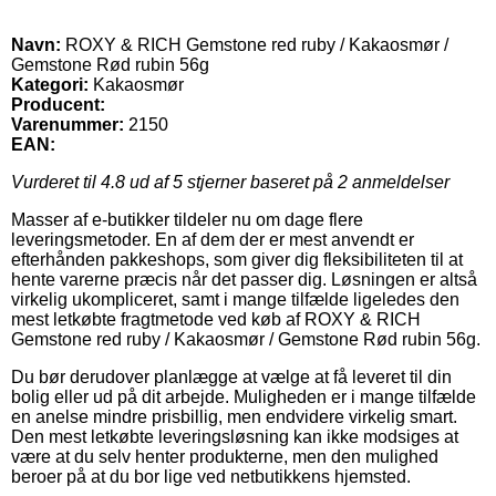
Navn:
ROXY & RICH Gemstone red ruby / Kakaosmør /
Gemstone Rød rubin 56g
Kategori:
Kakaosmør
Producent:
Varenummer:
2150
EAN:
Vurderet til
4.8
ud af 5 stjerner baseret på
2
anmeldelser
Masser af e-butikker tildeler nu om dage flere
leveringsmetoder. En af dem der er mest anvendt er
efterhånden pakkeshops, som giver dig fleksibiliteten til at
hente varerne præcis når det passer dig. Løsningen er altså
virkelig ukompliceret, samt i mange tilfælde ligeledes den
mest letkøbte fragtmetode ved køb af ROXY & RICH
Gemstone red ruby / Kakaosmør / Gemstone Rød rubin 56g.
Du bør derudover planlægge at vælge at få leveret til din
bolig eller ud på dit arbejde. Muligheden er i mange tilfælde
en anelse mindre prisbillig, men endvidere virkelig smart.
Den mest letkøbte leveringsløsning kan ikke modsiges at
være at du selv henter produkterne, men den mulighed
beroer på at du bor lige ved netbutikkens hjemsted.