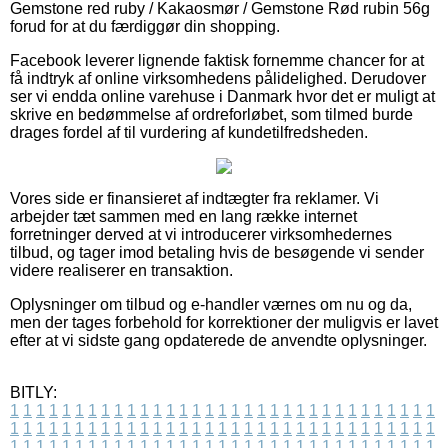
Gemstone red ruby / Kakaosmør / Gemstone Rød rubin 56g
forud for at du færdiggør din shopping.
Facebook leverer lignende faktisk fornemme chancer for at
få indtryk af online virksomhedens pålidelighed. Derudover
ser vi endda online varehuse i Danmark hvor det er muligt at
skrive en bedømmelse af ordreforløbet, som tilmed burde
drages fordel af til vurdering af kundetilfredsheden.
Vores side er finansieret af indtægter fra reklamer. Vi
arbejder tæt sammen med en lang række internet
forretninger derved at vi introducerer virksomhedernes
tilbud, og tager imod betaling hvis de besøgende vi sender
videre realiserer en transaktion.
Oplysninger om tilbud og e-handler værnes om nu og da,
men der tages forbehold for korrektioner der muligvis er lavet
efter at vi sidste gang opdaterede de anvendte oplysninger.
BITLY:
1
1
1
1
1
1
1
1
1
1
1
1
1
1
1
1
1
1
1
1
1
1
1
1
1
1
1
1
1
1
1
1
1
1
1
1
1
1
1
1
1
1
1
1
1
1
1
1
1
1
1
1
1
1
1
1
1
1
1
1
1
1
1
1
1
1
1
1
1
1
1
1
1
1
1
1
1
1
1
1
1
1
1
1
1
1
1
1
1
1
1
1
1
1
1
1
1
1
1