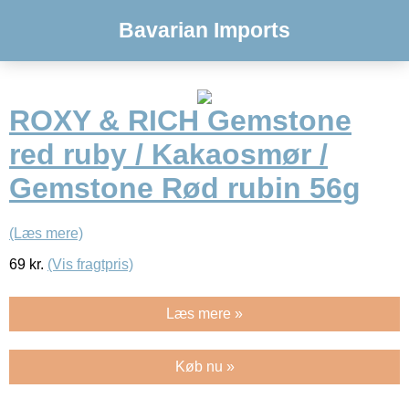
Bavarian Imports
ROXY & RICH Gemstone
red ruby / Kakaosmør /
Gemstone Rød rubin 56g
(Læs mere)
69
kr.
(Vis fragtpris)
Læs mere »
Køb nu »