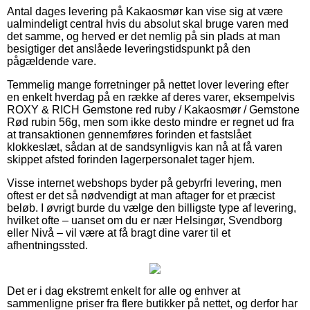
Antal dages levering på Kakaosmør kan vise sig at være
ualmindeligt central hvis du absolut skal bruge varen med
det samme, og herved er det nemlig på sin plads at man
besigtiger det anslåede leveringstidspunkt på den
pågældende vare.
Temmelig mange forretninger på nettet lover levering efter
en enkelt hverdag på en række af deres varer, eksempelvis
ROXY & RICH Gemstone red ruby / Kakaosmør / Gemstone
Rød rubin 56g, men som ikke desto mindre er regnet ud fra
at transaktionen gennemføres forinden et fastslået
klokkeslæt, sådan at de sandsynligvis kan nå at få varen
skippet afsted forinden lagerpersonalet tager hjem.
Visse internet webshops byder på gebyrfri levering, men
oftest er det så nødvendigt at man aftager for et præcist
beløb. I øvrigt burde du vælge den billigste type af levering,
hvilket ofte – uanset om du er nær Helsingør, Svendborg
eller Nivå – vil være at få bragt dine varer til et
afhentningssted.
Det er i dag ekstremt enkelt for alle og enhver at
sammenligne priser fra flere butikker på nettet, og derfor har