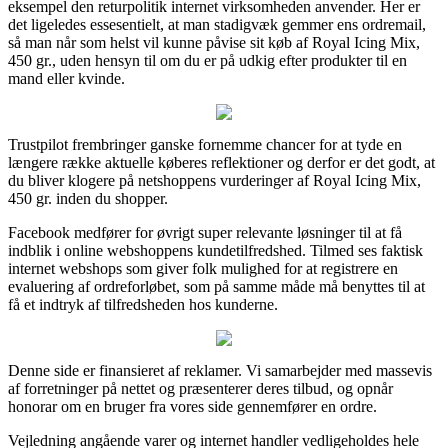
eksempel den returpolitik internet virksomheden anvender. Her er
det ligeledes essesentielt, at man stadigvæk gemmer ens ordremail,
så man når som helst vil kunne påvise sit køb af Royal Icing Mix,
450 gr., uden hensyn til om du er på udkig efter produkter til en
mand eller kvinde.
Trustpilot frembringer ganske fornemme chancer for at tyde en
længere række aktuelle køberes reflektioner og derfor er det godt, at
du bliver klogere på netshoppens vurderinger af Royal Icing Mix,
450 gr. inden du shopper.
Facebook medfører for øvrigt super relevante løsninger til at få
indblik i online webshoppens kundetilfredshed. Tilmed ses faktisk
internet webshops som giver folk mulighed for at registrere en
evaluering af ordreforløbet, som på samme måde må benyttes til at
få et indtryk af tilfredsheden hos kunderne.
Denne side er finansieret af reklamer. Vi samarbejder med massevis
af forretninger på nettet og præsenterer deres tilbud, og opnår
honorar om en bruger fra vores side gennemfører en ordre.
Vejledning angående varer og internet handler vedligeholdes hele