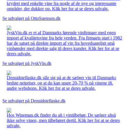
krydret med enkelte vine fra nogle af de nye og interessante
områder, der dukker op. Klik her for at se deres udvalg.
Se udvalget på OttoSuenson.dk
JyskVin.dk er et af Danmarks førende vinfirmaer med egen
import af kvalitetsvine fra hele verden. Fra firmaets start i 1982
har de satset på direkte import af vin fra hovedsageligt små
vinbønder med direkte salg til deres kunder. Klik her for at se
deres udvalg.
Se udvalget på JyskVin.dk
Densidsteflaske.dk slår sig på at de sælger vin til Danmarks
bedste netpriser, og at du kan spare 20-70 % på vinene ift.
andre webshops. Klik her for at se deres udvalg.
Se udvalget på Densidsteflaske.dk
Hos Wineman.dk finder du alt i vintilbehør. De sælger altså
ikke selve vinen, men tilbehøret dertil. Klik her for at se deres
udvalg.