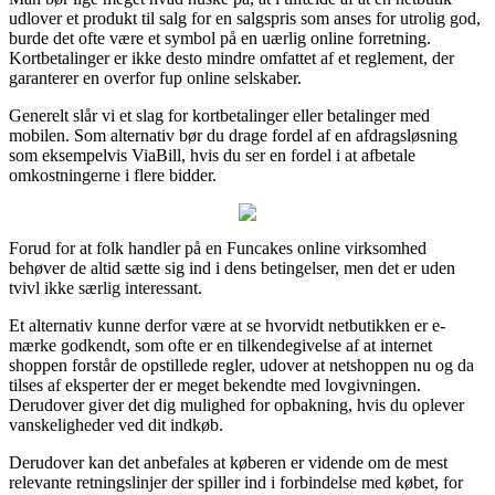
udlover et produkt til salg for en salgspris som anses for utrolig god,
burde det ofte være et symbol på en uærlig online forretning.
Kortbetalinger er ikke desto mindre omfattet af et reglement, der
garanterer en overfor fup online selskaber.
Generelt slår vi et slag for kortbetalinger eller betalinger med
mobilen. Som alternativ bør du drage fordel af en afdragsløsning
som eksempelvis ViaBill, hvis du ser en fordel i at afbetale
omkostningerne i flere bidder.
Forud for at folk handler på en Funcakes online virksomhed
behøver de altid sætte sig ind i dens betingelser, men det er uden
tvivl ikke særlig interessant.
Et alternativ kunne derfor være at se hvorvidt netbutikken er e-
mærke godkendt, som ofte er en tilkendegivelse af at internet
shoppen forstår de opstillede regler, udover at netshoppen nu og da
tilses af eksperter der er meget bekendte med lovgivningen.
Derudover giver det dig mulighed for opbakning, hvis du oplever
vanskeligheder ved dit indkøb.
Derudover kan det anbefales at køberen er vidende om de mest
relevante retningslinjer der spiller ind i forbindelse med købet, for