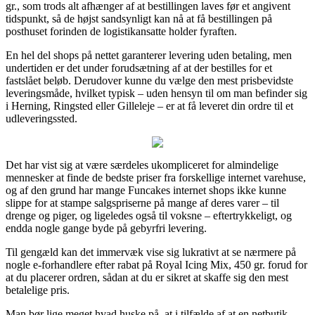
gr., som trods alt afhænger af at bestillingen laves før et angivent
tidspunkt, så de højst sandsynligt kan nå at få bestillingen på
posthuset forinden de logistikansatte holder fyraften.
En hel del shops på nettet garanterer levering uden betaling, men
undertiden er det under forudsætning af at der bestilles for et
fastslået beløb. Derudover kunne du vælge den mest prisbevidste
leveringsmåde, hvilket typisk – uden hensyn til om man befinder sig
i Herning, Ringsted eller Gilleleje – er at få leveret din ordre til et
udleveringssted.
Det har vist sig at være særdeles ukompliceret for almindelige
mennesker at finde de bedste priser fra forskellige internet varehuse,
og af den grund har mange Funcakes internet shops ikke kunne
slippe for at stampe salgspriserne på mange af deres varer – til
drenge og piger, og ligeledes også til voksne – eftertrykkeligt, og
endda nogle gange byde på gebyrfri levering.
Til gengæld kan det immervæk vise sig lukrativt at se nærmere på
nogle e-forhandlere efter rabat på Royal Icing Mix, 450 gr. forud for
at du placerer ordren, sådan at du er sikret at skaffe sig den mest
betalelige pris.
Man bør lige meget hvad huske på, at i tilfælde af at en netbutik