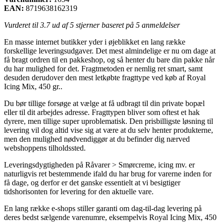
EAN:
8719638162319
Vurderet til
3.7
ud af 5 stjerner baseret på
5
anmeldelser
En masse internet butikker yder i øjeblikket en lang række
forskellige leveringsudgaver. Det mest almindelige er nu om dage at
få bragt ordren til en pakkeshop, og så henter du bare din pakke når
du har mulighed for det. Fragtmetoden er nemlig ret smart, samt
desuden derudover den mest letkøbte fragttype ved køb af Royal
Icing Mix, 450 gr..
Du bør tillige forsøge at vælge at få udbragt til din private bopæl
eller til dit arbejdes adresse. Fragttypen bliver som oftest et hak
dyrere, men tillige super uproblematisk. Den prisbilligste løsning til
levering vil dog altid vise sig at være at du selv henter produkterne,
men den mulighed nødvendiggør at du befinder dig nærved
webshoppens tilholdssted.
Leveringsdygtigheden på Råvarer > Smørcreme, icing mv. er
naturligvis ret bestemmende ifald du har brug for varerne inden for
få dage, og derfor er det ganske essentielt at vi besigtiger
tidshorisonten for levering for den aktuelle vare.
En lang række e-shops stiller garanti om dag-til-dag levering på
deres bedst sælgende varenumre, eksempelvis Royal Icing Mix, 450