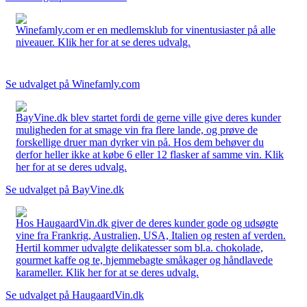
Winefamly.com er en medlemsklub for vinentusiaster på alle
niveauer. Klik her for at se deres udvalg.
Se udvalget på Winefamly.com
BayVine.dk blev startet fordi de gerne ville give deres kunder
muligheden for at smage vin fra flere lande, og prøve de
forskellige druer man dyrker vin på. Hos dem behøver du
derfor heller ikke at købe 6 eller 12 flasker af samme vin. Klik
her for at se deres udvalg.
Se udvalget på BayVine.dk
Hos HaugaardVin.dk giver de deres kunder gode og udsøgte
vine fra Frankrig, Australien, USA, Italien og resten af verden.
Hertil kommer udvalgte delikatesser som bl.a. chokolade,
gourmet kaffe og te, hjemmebagte småkager og håndlavede
karameller. Klik her for at se deres udvalg.
Se udvalget på HaugaardVin.dk