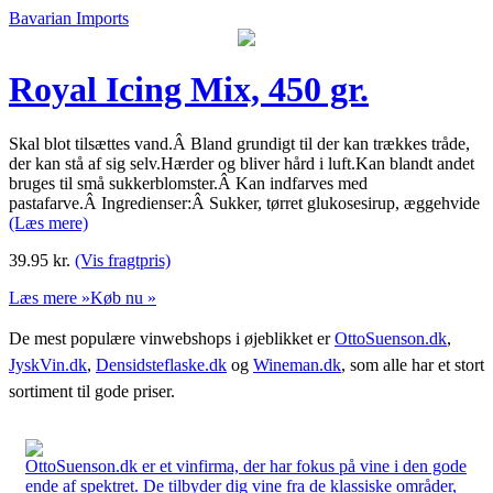
Bavarian Imports
Royal Icing Mix, 450 gr.
Skal blot tilsættes vand.Â Bland grundigt til der kan trækkes tråde,
der kan stå af sig selv.Hærder og bliver hård i luft.Kan blandt andet
bruges til små sukkerblomster.Â Kan indfarves med
pastafarve.Â Ingredienser:Â Sukker, tørret glukosesirup, æggehvide
(Læs mere)
39.95
kr.
(Vis fragtpris)
Læs mere »
Køb nu »
De mest populære vinwebshops i øjeblikket er
OttoSuenson.dk
,
JyskVin.dk
,
Densidsteflaske.dk
og
Wineman.dk
, som alle har et stort
sortiment til gode priser.
OttoSuenson.dk er et vinfirma, der har fokus på vine i den gode
ende af spektret. De tilbyder dig vine fra de klassiske områder,