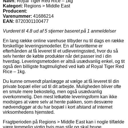
Navn:
Royal Tiger Red Rice – 1kg
Kategori:
Regions > Middle East
Producent:
Varenummer:
41686214
EAN:
8720301100477
Vurderet til
4.8
ud af 5 stjerner baseret på
1
anmeldelser
En lang række online varehuse tilbyder nu til dags en række
forskellige leveringsmodeller. En af favoritterne er
efterhånden at få leveret til et udleveringssted, hvor du så
selv henter de købte produkter når det passer ind i din
hverdag. Leveringsmetoden er altså usædvanlig enkel, og tit
også den billigste fragtmulighed ved køb af Royal Tiger Red
Rice – 1kg.
Du kunne omvendt planlægge at vælge at få leveret til din
private bopæl eller ud til dit arbejde. Muligheden bliver ofte
en smule mere bekostelig, men også usædvanlig
overkommelig. Den mest letkøbte leveringsform kan ikke
modsiges at være selv at hente pakken, som desværre
nødvendiggør at du har bopæl i kort afstand af internet
virksomhedens hjemsted.
Fragtperioden på Regions > Middle East kan i nogle tilfælde
være temmelig vigtig hvis man står og skal bruge