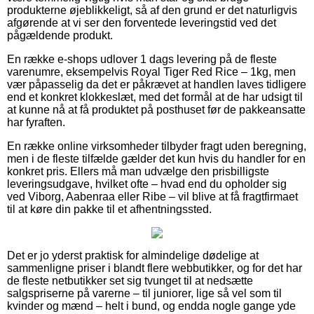
produkterne øjeblikkeligt, så af den grund er det naturligvis
afgørende at vi ser den forventede leveringstid ved det
pågældende produkt.
En række e-shops udlover 1 dags levering på de fleste
varenumre, eksempelvis Royal Tiger Red Rice – 1kg, men
vær påpasselig da det er påkrævet at handlen laves tidligere
end et konkret klokkeslæt, med det formål at de har udsigt til
at kunne nå at få produktet på posthuset før de pakkeansatte
har fyraften.
En række online virksomheder tilbyder fragt uden beregning,
men i de fleste tilfælde gælder det kun hvis du handler for en
konkret pris. Ellers må man udvælge den prisbilligste
leveringsudgave, hvilket ofte – hvad end du opholder sig
ved Viborg, Aabenraa eller Ribe – vil blive at få fragtfirmaet
til at køre din pakke til et afhentningssted.
Det er jo yderst praktisk for almindelige dødelige at
sammenligne priser i blandt flere webbutikker, og for det har
de fleste netbutikker set sig tvunget til at nedsætte
salgspriserne på varerne – til juniorer, lige så vel som til
kvinder og mænd – helt i bund, og endda nogle gange yde