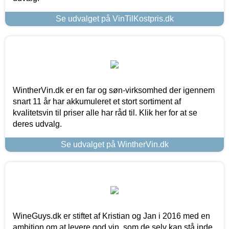
Se udvalget på VinTilKostpris.dk
WintherVin.dk er en far og søn-virksomhed der igennem
snart 11 år har akkumuleret et stort sortiment af
kvalitetsvin til priser alle har råd til. Klik her for at se
deres udvalg.
Se udvalget på WintherVin.dk
WineGuys.dk er stiftet af Kristian og Jan i 2016 med en
ambition om at levere god vin, som de selv kan stå inde