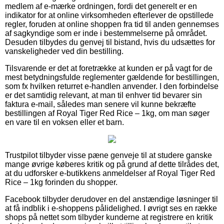
medlem af e-mærke ordningen, fordi det generelt er en
indikator for at online virksomheden efterlever de opstillede
regler, foruden at online shoppen fra tid til anden gennemses
af sagkyndige som er inde i bestemmelserne på området.
Desuden tilbydes du genvej til bistand, hvis du udsættes for
vanskeligheder ved din bestilling.
Tilsvarende er det at foretrække at kunden er på vagt for de
mest betydningsfulde reglementer gældende for bestillingen,
som fx hvilken returret e-handlen anvender. I den forbindelse
er det samtidig relevant, at man til enhver tid bevarer sin
faktura e-mail, således man senere vil kunne bekræfte
bestillingen af Royal Tiger Red Rice – 1kg, om man søger
en vare til en voksen eller et barn.
Trustpilot tilbyder visse pæne genveje til at studere ganske
mange øvrige køberes kritik og på grund af dette tilrådes det,
at du udforsker e-butikkens anmeldelser af Royal Tiger Red
Rice – 1kg forinden du shopper.
Facebook tilbyder derudover en del anstændige løsninger til
at få indblik i e-shoppens pålidelighed. I øvrigt ses en række
shops på nettet som tilbyder kunderne at registrere en kritik