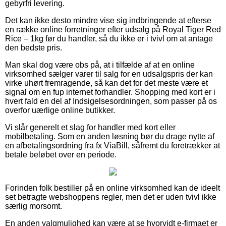
gebyrfri levering.
Det kan ikke desto mindre vise sig indbringende at efterse
en række online forretninger efter udsalg på Royal Tiger Red
Rice – 1kg før du handler, så du ikke er i tvivl om at antage
den bedste pris.
Man skal dog være obs på, at i tilfælde af at en online
virksomhed sælger varer til salg for en udsalgspris der kan
virke uhørt fremragende, så kan det for det meste være et
signal om en fup internet forhandler. Shopping med kort er i
hvert fald en del af Indsigelsesordningen, som passer på os
overfor uærlige online butikker.
Vi slår generelt et slag for handler med kort eller
mobilbetaling. Som en anden løsning bør du drage nytte af
en afbetalingsordning fra fx ViaBill, såfremt du foretrækker at
betale beløbet over en periode.
Forinden folk bestiller på en online virksomhed kan de ideelt
set betragte webshoppens regler, men det er uden tvivl ikke
særlig morsomt.
En anden valgmulighed kan være at se hvorvidt e-firmaet er