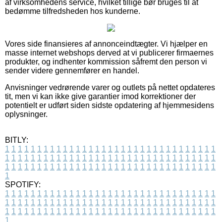
af virksomhedens service, hvilket tillige bør bruges til at
bedømme tilfredsheden hos kunderne.
Vores side finansieres af annonceindtægter. Vi hjælper en
masse internet webshops derved at vi publicerer firmaernes
produkter, og indhenter kommission såfremt den person vi
sender videre gennemfører en handel.
Anvisninger vedrørende varer og outlets på nettet opdateres
tit, men vi kan ikke give garantier imod korrektioner der
potentielt er udført siden sidste opdatering af hjemmesidens
oplysninger.
BITLY:
1
1
1
1
1
1
1
1
1
1
1
1
1
1
1
1
1
1
1
1
1
1
1
1
1
1
1
1
1
1
1
1
1
1
1
1
1
1
1
1
1
1
1
1
1
1
1
1
1
1
1
1
1
1
1
1
1
1
1
1
1
1
1
1
1
1
1
1
1
1
1
1
1
1
1
1
1
1
1
1
1
1
1
1
1
1
1
1
1
1
1
1
1
1
1
1
1
1
1
1
SPOTIFY:
1
1
1
1
1
1
1
1
1
1
1
1
1
1
1
1
1
1
1
1
1
1
1
1
1
1
1
1
1
1
1
1
1
1
1
1
1
1
1
1
1
1
1
1
1
1
1
1
1
1
1
1
1
1
1
1
1
1
1
1
1
1
1
1
1
1
1
1
1
1
1
1
1
1
1
1
1
1
1
1
1
1
1
1
1
1
1
1
1
1
1
1
1
1
1
1
1
1
1
1