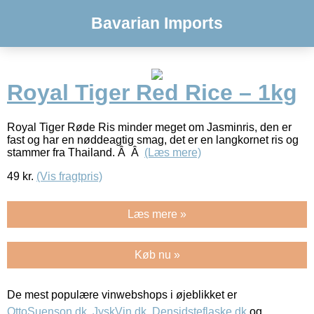
Bavarian Imports
Royal Tiger Red Rice – 1kg
Royal Tiger Røde Ris minder meget om Jasminris, den er
fast og har en nøddeagtig smag, det er en langkornet ris og
stammer fra Thailand. Â Â
(Læs mere)
49
kr.
(Vis fragtpris)
Læs mere »
Køb nu »
De mest populære vinwebshops i øjeblikket er
OttoSuenson.dk
,
JyskVin.dk
,
Densidsteflaske.dk
og