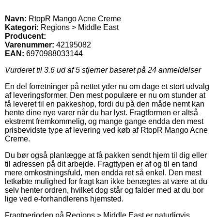
Navn:
RtopR Mango Acne Creme
Kategori:
Regions > Middle East
Producent:
Varenummer:
42195082
EAN:
6970988033144
Vurderet til
3.6
ud af 5 stjerner baseret på
24
anmeldelser
En del forretninger på nettet yder nu om dage et stort udvalg
af leveringsformer. Den mest populære er nu om stunder at
få leveret til en pakkeshop, fordi du på den måde nemt kan
hente dine nye varer når du har lyst. Fragtformen er altså
ekstremt fremkommelig, og mange gange endda den mest
prisbevidste type af levering ved køb af RtopR Mango Acne
Creme.
Du bør også planlægge at få pakken sendt hjem til dig eller
til adressen på dit arbejde. Fragttypen er af og til en tand
mere omkostningsfuld, men endda ret så enkel. Den mest
letkøbte mulighed for fragt kan ikke benægtes at være at du
selv henter ordren, hvilket dog står og falder med at du bor
lige ved e-forhandlerens hjemsted.
Fragtperioden på Regions > Middle East er naturligvis