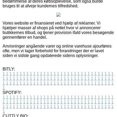
bedømmelse af deres købsoplevelse, som også burde
bruges til at afveje kundernes tilfredshed.
Vores website er finansieret ved hjælp af reklamer. Vi
hjælper masser af shops på nettet hvor vi annoncerer
butikkernes tilbud, og tjener provision ifald vores besøgende
gennemfører en handel.
Anvisninger angående varer og online varehuse ajourføres
ofte, men vi tager forbehold for forandringer der er lavet
siden vi sidste gang opdaterede sidens oplysninger.
BITLY:
1
1
1
1
1
1
1
1
1
1
1
1
1
1
1
1
1
1
1
1
1
1
1
1
1
1
1
1
1
1
1
1
1
1
1
1
1
1
1
1
1
1
1
1
1
1
1
1
1
1
1
1
1
1
1
1
1
1
1
1
1
1
1
1
1
1
1
1
1
1
1
1
1
1
1
1
1
1
1
1
1
1
1
1
1
1
1
1
1
1
1
1
1
1
1
1
1
1
1
1
SPOTIFY:
1
1
1
1
1
1
1
1
1
1
1
1
1
1
1
1
1
1
1
1
1
1
1
1
1
1
1
1
1
1
1
1
1
1
1
1
1
1
1
1
1
1
1
1
1
1
1
1
1
1
1
1
1
1
1
1
1
1
1
1
1
1
1
1
1
1
1
1
1
1
1
1
1
1
1
1
1
1
1
1
1
1
1
1
1
1
1
1
1
1
1
1
1
1
1
1
1
1
1
1
CUTTLY BIO: