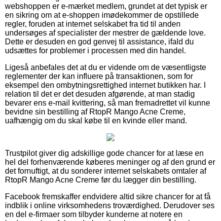
webshoppen er e-mærket medlem, grundet at det typisk er
en sikring om at e-shoppen imødekommer de opstillede
regler, foruden at internet selskabet fra tid til anden
undersøges af specialister der mestrer de gældende love.
Dette er desuden en god genvej til assistance, ifald du
udsættes for problemer i processen med din handel.
Ligeså anbefales det at du er vidende om de væsentligste
reglementer der kan influere på transaktionen, som for
eksempel den ombytningsrettighed internet butikken har. I
relation til det er det desuden afgørende, at man stadig
bevarer ens e-mail kvittering, så man fremadrettet vil kunne
bevidne sin bestilling af RtopR Mango Acne Creme,
uafhængig om du skal købe til en kvinde eller mand.
Trustpilot giver dig adskillige gode chancer for at læse en
hel del forhenværende køberes meninger og af den grund er
det fornuftigt, at du sonderer internet selskabets omtaler af
RtopR Mango Acne Creme før du lægger din bestilling.
Facebook fremskaffer endvidere altid sikre chancer for at få
indblik i online virksomhedens troværdighed. Derudover ses
en del e-firmaer som tilbyder kunderne at notere en