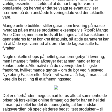
vældig essentiel i tilfælde af at du har brug for varen
omgående, og herved er det selvsagt relevant at vi ser
nærmere på den anslåede leveringsdato ved den aktuelle
vare.
Mange online butikker stiller garanti om levering på næste
hverdag på en masse produkter, eksempelvis RtopR Mango
Acne Creme, men som trods alt betinges af at transaktionen
gennemføres før et konkret tidspunkt, så at de garanteret kan
nå at få de nye varer ud af døren før de lageransatte har
fyraften.
Nogle enkelte shops på nettet garanterer gebyrfri levering,
men i mange tilfælde afkræver det at man handler for et
konkret beløb. Alternativt må du overveje den billigste
fragtform, hvilket mange gange – om du bor ved Næstved,
Nykøbing Falster eller Nivå – vil være at få fragtfirmaet til at
køre din bestilling til et afhentningssted.
Det er efterhånden meget smart for os alle at sammenholde
priser på forskellige online firmaer, og derfor har en hel del
firmaer på nettet fundet det uundgåeligt at formindske
salgsværdien på specielt deres bedst i test produkter – til