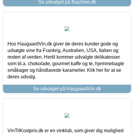
Se udvalget på BayVine.dk
Hos HaugaardVin.dk giver de deres kunder gode og
udsøgte vine fra Frankrig, Australien, USA, Italien og
resten af verden. Hertil kommer udvalgte delikatesser
som bl.a. chokolade, gourmet kaffe og te, hjemmebagte
småkager og håndlavede karameller. Klik her for at se
deres udvalg.
Se udvalget på HaugaardVin.dk
VinTilKostpris.dk er en vinklub, som giver dig mulighed