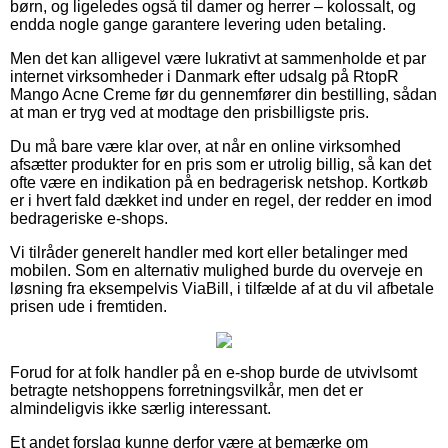
børn, og ligeledes også til damer og herrer – kolossalt, og
endda nogle gange garantere levering uden betaling.
Men det kan alligevel være lukrativt at sammenholde et par
internet virksomheder i Danmark efter udsalg på RtopR
Mango Acne Creme før du gennemfører din bestilling, sådan
at man er tryg ved at modtage den prisbilligste pris.
Du må bare være klar over, at når en online virksomhed
afsætter produkter for en pris som er utrolig billig, så kan det
ofte være en indikation på en bedragerisk netshop. Kortkøb
er i hvert fald dækket ind under en regel, der redder en imod
bedrageriske e-shops.
Vi tilråder generelt handler med kort eller betalinger med
mobilen. Som en alternativ mulighed burde du overveje en
løsning fra eksempelvis ViaBill, i tilfælde af at du vil afbetale
prisen ude i fremtiden.
Forud for at folk handler på en e-shop burde de utvivlsomt
betragte netshoppens forretningsvilkår, men det er
almindeligvis ikke særlig interessant.
Et andet forslag kunne derfor være at bemærke om