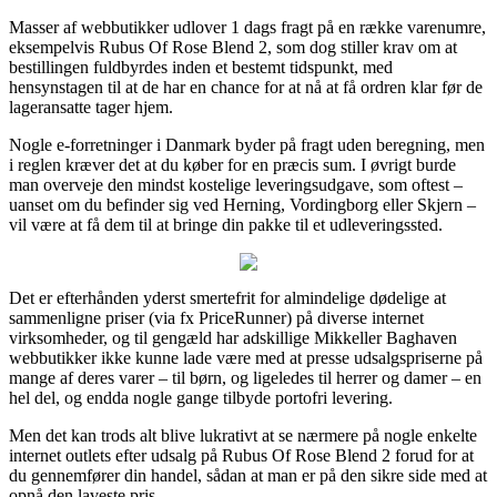
Masser af webbutikker udlover 1 dags fragt på en række varenumre,
eksempelvis Rubus Of Rose Blend 2, som dog stiller krav om at
bestillingen fuldbyrdes inden et bestemt tidspunkt, med
hensynstagen til at de har en chance for at nå at få ordren klar før de
lageransatte tager hjem.
Nogle e-forretninger i Danmark byder på fragt uden beregning, men
i reglen kræver det at du køber for en præcis sum. I øvrigt burde
man overveje den mindst kostelige leveringsudgave, som oftest –
uanset om du befinder sig ved Herning, Vordingborg eller Skjern –
vil være at få dem til at bringe din pakke til et udleveringssted.
Det er efterhånden yderst smertefrit for almindelige dødelige at
sammenligne priser (via fx PriceRunner) på diverse internet
virksomheder, og til gengæld har adskillige Mikkeller Baghaven
webbutikker ikke kunne lade være med at presse udsalgspriserne på
mange af deres varer – til børn, og ligeledes til herrer og damer – en
hel del, og endda nogle gange tilbyde portofri levering.
Men det kan trods alt blive lukrativt at se nærmere på nogle enkelte
internet outlets efter udsalg på Rubus Of Rose Blend 2 forud for at
du gennemfører din handel, sådan at man er på den sikre side med at
opnå den laveste pris.