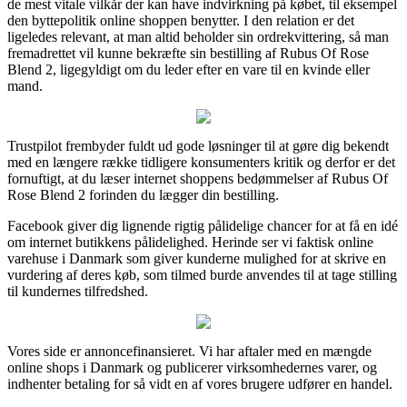
de mest vitale vilkår der kan have indvirkning på købet, til eksempel
den byttepolitik online shoppen benytter. I den relation er det
ligeledes relevant, at man altid beholder sin ordrekvittering, så man
fremadrettet vil kunne bekræfte sin bestilling af Rubus Of Rose
Blend 2, ligegyldigt om du leder efter en vare til en kvinde eller
mand.
Trustpilot frembyder fuldt ud gode løsninger til at gøre dig bekendt
med en længere række tidligere konsumenters kritik og derfor er det
fornuftigt, at du læser internet shoppens bedømmelser af Rubus Of
Rose Blend 2 forinden du lægger din bestilling.
Facebook giver dig lignende rigtig pålidelige chancer for at få en idé
om internet butikkens pålidelighed. Herinde ser vi faktisk online
varehuse i Danmark som giver kunderne mulighed for at skrive en
vurdering af deres køb, som tilmed burde anvendes til at tage stilling
til kundernes tilfredshed.
Vores side er annoncefinansieret. Vi har aftaler med en mængde
online shops i Danmark og publicerer virksomhedernes varer, og
indhenter betaling for så vidt en af vores brugere udfører en handel.