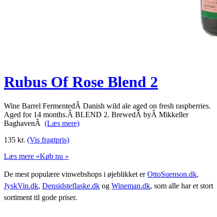
Rubus Of Rose Blend 2
Wine Barrel FermentedÂ Danish wild ale aged on fresh raspberries.
Aged for 14 months.Â BLEND 2. BrewedÂ byÂ Mikkeller
BaghavenÂ
(Læs mere)
135
kr.
(Vis fragtpris)
Læs mere »
Køb nu »
De mest populære vinwebshops i øjeblikket er
OttoSuenson.dk
,
JyskVin.dk
,
Densidsteflaske.dk
og
Wineman.dk
, som alle har et stort
sortiment til gode priser.