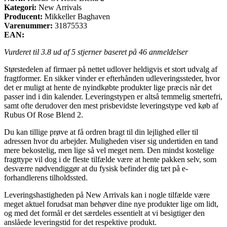
Kategori:
New Arrivals
Producent:
Mikkeller Baghaven
Varenummer:
31875533
EAN:
Vurderet til
3.8
ud af 5 stjerner baseret på
46
anmeldelser
Størstedelen af firmaer på nettet udlover heldigvis et stort udvalg af
fragtformer. En sikker vinder er efterhånden udleveringssteder, hvor
det er muligt at hente de nyindkøbte produkter lige præcis når det
passer ind i din kalender. Leveringstypen er altså temmelig smertefri,
samt ofte derudover den mest prisbevidste leveringstype ved køb af
Rubus Of Rose Blend 2.
Du kan tillige prøve at få ordren bragt til din lejlighed eller til
adressen hvor du arbejder. Muligheden viser sig undertiden en tand
mere bekostelig, men lige så vel meget nem. Den mindst kostelige
fragttype vil dog i de fleste tilfælde være at hente pakken selv, som
desværre nødvendiggør at du fysisk befinder dig tæt på e-
forhandlerens tilholdssted.
Leveringshastigheden på New Arrivals kan i nogle tilfælde være
meget aktuel forudsat man behøver dine nye produkter lige om lidt,
og med det formål er det særdeles essentielt at vi besigtiger den
anslåede leveringstid for det respektive produkt.