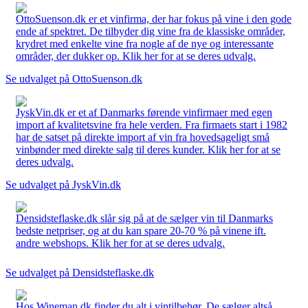
OttoSuenson.dk er et vinfirma, der har fokus på vine i den gode
ende af spektret. De tilbyder dig vine fra de klassiske områder,
krydret med enkelte vine fra nogle af de nye og interessante
områder, der dukker op. Klik her for at se deres udvalg.
Se udvalget på OttoSuenson.dk
JyskVin.dk er et af Danmarks førende vinfirmaer med egen
import af kvalitetsvine fra hele verden. Fra firmaets start i 1982
har de satset på direkte import af vin fra hovedsageligt små
vinbønder med direkte salg til deres kunder. Klik her for at se
deres udvalg.
Se udvalget på JyskVin.dk
Densidsteflaske.dk slår sig på at de sælger vin til Danmarks
bedste netpriser, og at du kan spare 20-70 % på vinene ift.
andre webshops. Klik her for at se deres udvalg.
Se udvalget på Densidsteflaske.dk
Hos Wineman.dk finder du alt i vintilbehør. De sælger altså