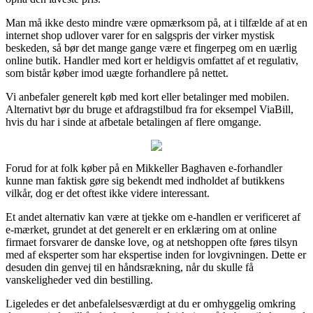
Man må ikke desto mindre være opmærksom på, at i tilfælde af at en
internet shop udlover varer for en salgspris der virker mystisk
beskeden, så bør det mange gange være et fingerpeg om en uærlig
online butik. Handler med kort er heldigvis omfattet af et regulativ,
som bistår køber imod uægte forhandlere på nettet.
Vi anbefaler generelt køb med kort eller betalinger med mobilen.
Alternativt bør du bruge et afdragstilbud fra for eksempel ViaBill,
hvis du har i sinde at afbetale betalingen af flere omgange.
Forud for at folk køber på en Mikkeller Baghaven e-forhandler
kunne man faktisk gøre sig bekendt med indholdet af butikkens
vilkår, dog er det oftest ikke videre interessant.
Et andet alternativ kan være at tjekke om e-handlen er verificeret af
e-mærket, grundet at det generelt er en erklæring om at online
firmaet forsvarer de danske love, og at netshoppen ofte føres tilsyn
med af eksperter som har ekspertise inden for lovgivningen. Dette er
desuden din genvej til en håndsrækning, når du skulle få
vanskeligheder ved din bestilling.
Ligeledes er det anbefalelsesværdigt at du er omhyggelig omkring