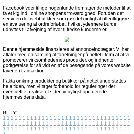
Facebook yder tillige nogenlunde fremragende metoder til at
få et kig ind i online shoppens troværdighed. Foruden det
ser vi en del webbutikker som gør det muligt at offentliggøre
en evaluering af ordreforløbet, hvilket ydermere burde
udnyttes til afvejning af hvor tilfredse kunderne er.
Denne hjemmeside finansieres af annonceindtægter. Vi har
aftaler med en samling af forretninger på nettet i form af at vi
promoverer virksomhedernes produkter, og indhenter
godtgørelse for så vidt en af de besøgende på vores website
laver en transaktion.
Fakta omkring produkter og butikker på nettet understøttes
hele tiden, men vi tager forbehold for reguleringer der
eventuelt er realiseret siden vi nyligst opdaterede
hjemmesidens data.
BITLY:
1
1
1
1
1
1
1
1
1
1
1
1
1
1
1
1
1
1
1
1
1
1
1
1
1
1
1
1
1
1
1
1
1
1
1
1
1
1
1
1
1
1
1
1
1
1
1
1
1
1
1
1
1
1
1
1
1
1
1
1
1
1
1
1
1
1
1
1
1
1
1
1
1
1
1
1
1
1
1
1
1
1
1
1
1
1
1
1
1
1
1
1
1
1
1
1
1
1
1