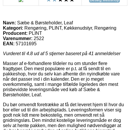
Navn:
Sæbe & Børsteholder, Leaf
Kategori:
Rengøring, PLINT, Køkkenudstyr, Rengøring
Producent:
PLINT
Varenummer:
2522
EAN:
57101695
Vurderet til
4.8
ud af 5 stjerner baseret på
41
anmeldelser
Masser af e-forhandlere tildeler nu om stunder flere
fragttyper. Den mest populære er p.t. at få sendt til en
pakkeshop, hvor du selv kan afhente din nyindkøbte vare
når det passer ind i din kalender. Den er jo meget
overkommelig, samt i mange tilfælde ligeledes den mest
prisbevidste leveringsmåde ved køb af Sæbe &
Børsteholder, Leaf.
Du bør omvendt foretrække at få det leveret hjem til hvor du
bor eller ud til din arbejdsplads. Leveringsformen viser sig
godt nok lidt mere bekostelig, men omvendt ret så
gnidningsløs. Den mindst kostelige leveringsmåde er dog
selv at hente pakken, men den mulighed nødvendiggør at