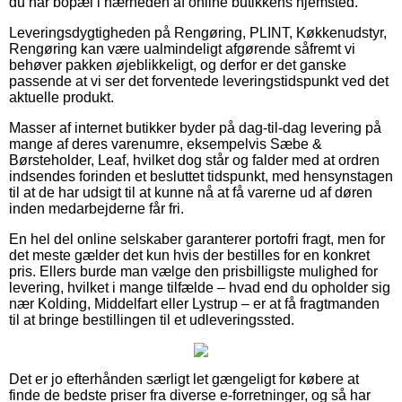
du har bopæl i nærheden af online butikkens hjemsted.
Leveringsdygtigheden på Rengøring, PLINT, Køkkenudstyr,
Rengøring kan være ualmindeligt afgørende såfremt vi
behøver pakken øjeblikkeligt, og derfor er det ganske
passende at vi ser det forventede leveringstidspunkt ved det
aktuelle produkt.
Masser af internet butikker byder på dag-til-dag levering på
mange af deres varenumre, eksempelvis Sæbe &
Børsteholder, Leaf, hvilket dog står og falder med at ordren
indsendes forinden et besluttet tidspunkt, med hensynstagen
til at de har udsigt til at kunne nå at få varerne ud af døren
inden medarbejderne får fri.
En hel del online selskaber garanterer portofri fragt, men for
det meste gælder det kun hvis der bestilles for en konkret
pris. Ellers burde man vælge den prisbilligste mulighed for
levering, hvilket i mange tilfælde – hvad end du opholder sig
nær Kolding, Middelfart eller Lystrup – er at få fragtmanden
til at bringe bestillingen til et udleveringssted.
Det er jo efterhånden særligt let gængeligt for købere at
finde de bedste priser fra diverse e-forretninger, og så har