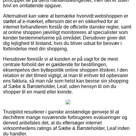
princippet se på dens handelsbetingelser, men det er uden
tvivl en omfattende opgave.
Alternativet kan være at bemærke hvorvidt webshoppen er
støttet af e-mærket, eftersom det er en sikkerhed for at
internet forhandleren forstår de officielle danske regler, samt
at online shoppen jævnligt monitoreres af specialister som
kender bestemmelserne på området. Derudover giver det
dig lejlighed til bistand, hvis du bliver udsat for besvær i
forbindelse med din shopping.
Herudover foreslår vi at kunden er på vagt for de mest
centrale forhold der er gældende for bestillingen,
eksempelvis den byttepolitik online shoppen tilsikrer. I den
relation er det tilmed vigtigt, at man til enhver tid opbevarer
ens faktura, så man når som helst kan bevise sin shopping
af Sæbe & Børsteholder, Leaf, uden hensyn til om du
shopper til en mand eller kvinde.
Trustpilot resulterer i ganske anstændige genveje til at
dechifrere mange nuværende forbrugeres evalueringer og
derved anbefales det, at du eftersøger internet
virksomhedens ratings af Sæbe & Børsteholder, Leaf inden
du handler.