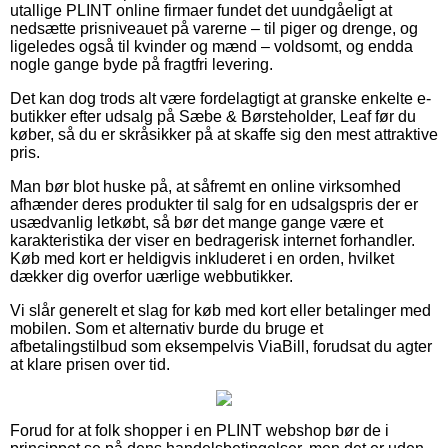
utallige PLINT online firmaer fundet det uundgåeligt at
nedsætte prisniveauet på varerne – til piger og drenge, og
ligeledes også til kvinder og mænd – voldsomt, og endda
nogle gange byde på fragtfri levering.
Det kan dog trods alt være fordelagtigt at granske enkelte e-
butikker efter udsalg på Sæbe & Børsteholder, Leaf før du
køber, så du er skråsikker på at skaffe sig den mest attraktive
pris.
Man bør blot huske på, at såfremt en online virksomhed
afhænder deres produkter til salg for en udsalgspris der er
usædvanlig letkøbt, så bør det mange gange være et
karakteristika der viser en bedragerisk internet forhandler.
Køb med kort er heldigvis inkluderet i en orden, hvilket
dækker dig overfor uærlige webbutikker.
Vi slår generelt et slag for køb med kort eller betalinger med
mobilen. Som et alternativ burde du bruge et
afbetalingstilbud som eksempelvis ViaBill, forudsat du agter
at klare prisen over tid.
Forud for at folk shopper i en PLINT webshop bør de i