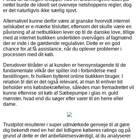
nettet burde de ideelt set overveje netshoppens regler, dog
er det naturligvis ikke særlig sjovt.
Alternativet kunne derfor være at granske hvorvidt internet
selskabet er e-mærke tilsluttet, eftersom det skulle være en
påvisning af at netbutikken lever op til de danske love, tillige
med at internet butikken undertiden overvåges af fagmænd
der er inde i de gældende regulativer. Dette er en god
chance for at få assistance, når du oplever problemer i
processen med dit køb.
Derudover tilråder vi at kunden er hensynstagende til de
fundamentale vilkår der spiller ind i forbindelse med
bestillingen, fx hvilken bytteret online butikken bruger. I
relation til det er det også relevant, at man til enhver tid
beholder ens købsbekræftelse, således man fremadrettet vil
kunne eftervise sit køb af Sæbepumpe i glas m. guld
mønster, hvad end du søger efter varer til en herre eller
dame.
Trustpilot resulterer i super udmærkede genveje til at gøre
dig bekendt med en hel del tidligere køberes ratings og på
grund af dette er det anbefalelsesværdigt, at du analyserer