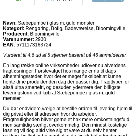
Navn:
Sæbepumpe i glas m. guld mønster
Kategori:
Rengøring, Bolig, Badeværelse, Bloomingville
Producent:
Bloomingville
Varenummer:
2930
EAN:
5711173163724
Vurderet til
4.6
ud af 5 stjerner baseret på
46
anmeldelser
En lang række online virksomheder udlover nu alverdens
fragtløsninger. Førstevalget hos mange er nu til dags
afhentningssteder, hvor det er meget fleksibelt at kunne
hente dine produkter den dag der passer dig. Fragttypen er
altså ultra smertefri, og desuden ydermere den billigste
leveringsform ved køb af Sæbepumpe i glas m. guld
mønster.
Du bør endvidere vælge at bestille ordren til levering hjem til
dig privat eller til adressen hvor du arbejder.
Fragtmuligheden bliver gerne et hak mere omkostningsfuld,
men samtidig særligt overkommelig. Den mindst kostelige
løsning vil dog altid vise sig at være at du selv henter
pakken, hvilket er betinget af at du fysisk befinder dig med