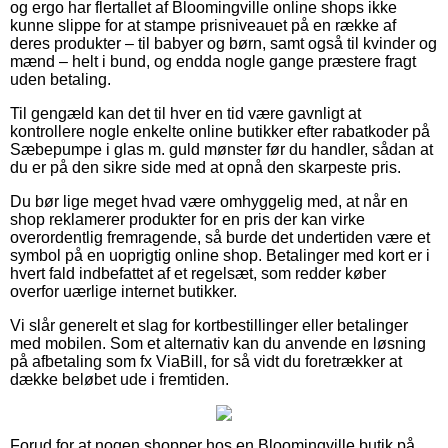
og ergo har flertallet af Bloomingville online shops ikke
kunne slippe for at stampe prisniveauet på en række af
deres produkter – til babyer og børn, samt også til kvinder og
mænd – helt i bund, og endda nogle gange præstere fragt
uden betaling.
Til gengæld kan det til hver en tid være gavnligt at
kontrollere nogle enkelte online butikker efter rabatkoder på
Sæbepumpe i glas m. guld mønster før du handler, sådan at
du er på den sikre side med at opnå den skarpeste pris.
Du bør lige meget hvad være omhyggelig med, at når en
shop reklamerer produkter for en pris der kan virke
overordentlig fremragende, så burde det undertiden være et
symbol på en uoprigtig online shop. Betalinger med kort er i
hvert fald indbefattet af et regelsæt, som redder køber
overfor uærlige internet butikker.
Vi slår generelt et slag for kortbestillinger eller betalinger
med mobilen. Som et alternativ kan du anvende en løsning
på afbetaling som fx ViaBill, for så vidt du foretrækker at
dække beløbet ude i fremtiden.
Forud for at nogen shopper hos en Bloomingville butik på