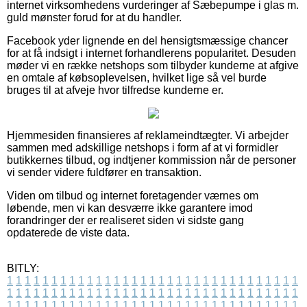
internet virksomhedens vurderinger af Sæbepumpe i glas m.
guld mønster forud for at du handler.
Facebook yder lignende en del hensigtsmæssige chancer
for at få indsigt i internet forhandlerens popularitet. Desuden
møder vi en række netshops som tilbyder kunderne at afgive
en omtale af købsoplevelsen, hvilket lige så vel burde
bruges til at afveje hvor tilfredse kunderne er.
Hjemmesiden finansieres af reklameindtægter. Vi arbejder
sammen med adskillige netshops i form af at vi formidler
butikkernes tilbud, og indtjener kommission når de personer
vi sender videre fuldfører en transaktion.
Viden om tilbud og internet foretagender værnes om
løbende, men vi kan desværre ikke garantere imod
forandringer der er realiseret siden vi sidste gang
opdaterede de viste data.
BITLY:
1
1
1
1
1
1
1
1
1
1
1
1
1
1
1
1
1
1
1
1
1
1
1
1
1
1
1
1
1
1
1
1
1
1
1
1
1
1
1
1
1
1
1
1
1
1
1
1
1
1
1
1
1
1
1
1
1
1
1
1
1
1
1
1
1
1
1
1
1
1
1
1
1
1
1
1
1
1
1
1
1
1
1
1
1
1
1
1
1
1
1
1
1
1
1
1
1
1
1