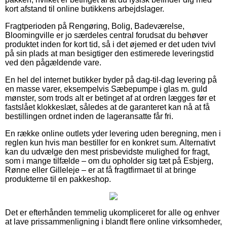
kort afstand til online butikkens arbejdslager.
Fragtperioden på Rengøring, Bolig, Badeværelse,
Bloomingville er jo særdeles central forudsat du behøver
produktet inden for kort tid, så i det øjemed er det uden tvivl
på sin plads at man besigtiger den estimerede leveringstid
ved den pågældende vare.
En hel del internet butikker byder på dag-til-dag levering på
en masse varer, eksempelvis Sæbepumpe i glas m. guld
mønster, som trods alt er betinget af at ordren lægges før et
fastslået klokkeslæt, således at de garanteret kan nå at få
bestillingen ordnet inden de lageransatte får fri.
En række online outlets yder levering uden beregning, men i
reglen kun hvis man bestiller for en konkret sum. Alternativt
kan du udvælge den mest prisbevidste mulighed for fragt,
som i mange tilfælde – om du opholder sig tæt på Esbjerg,
Rønne eller Gilleleje – er at få fragtfirmaet til at bringe
produkterne til en pakkeshop.
Det er efterhånden temmelig ukompliceret for alle og enhver
at lave prissammenligning i blandt flere online virksomheder,