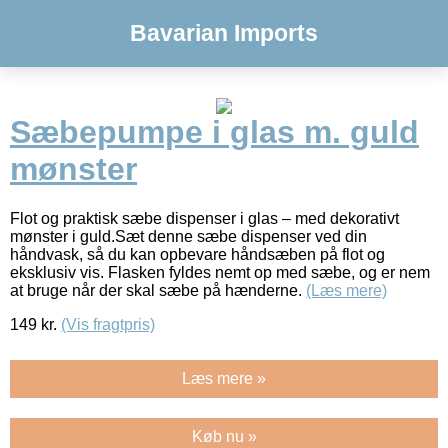
Bavarian Imports
Sæbepumpe i glas m. guld
mønster
Flot og praktisk sæbe dispenser i glas – med dekorativt
mønster i guld.Sæt denne sæbe dispenser ved din
håndvask, så du kan opbevare håndsæben på flot og
eksklusiv vis. Flasken fyldes nemt op med sæbe, og er nem
at bruge når der skal sæbe på hænderne.
(Læs mere)
149
kr.
(Vis fragtpris)
Læs mere »
Køb nu »