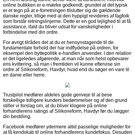
online butikken er e-mærke godkendt, grundet at det typisk
er et tegn på at e-forretningen tilslutter sig de gældende
danske regler, tillige med at den hyppigt revideres af fagfolk
som forstår retningslinjerne. Dette er en god lejlighed til at få
assistance, ifald du bliver udsat for vanskeligheder i
forbindelse med din ordre.
For øvrigt tilrådes det at du er hensynstagende til de
fundamentale forhold der har indflydelse på ordren, for
eksempel den byttepolitik e-handlen anvender. I den relation
er det ligeledes afgørende, at man når som helst opbevarer
ens kvittering, så man i fremtiden vil kunne eftervise sin
ordre af Silikoneform, Havdyr, hvad end du søger en vare til
en dame eller herre.
Trustpilot medfører aldeles gode genveje til at bese
forskellige tidligere kunders bedømmelser og af den grund
stiller vi forslag om, at du bliver klogere på online
forhandlerens ratings af Silikoneform, Havdyr før du lægger
din bestilling.
Facebook medfører ydermere altid passelige muligheder for
at få kendskab til online forhandlerens kundefokus. Desuden