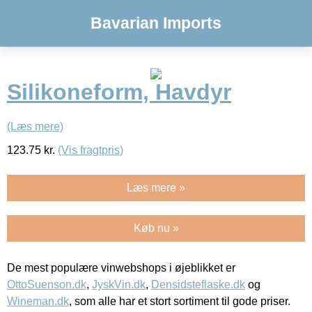
Bavarian Imports
Silikoneform, Havdyr
(Læs mere)
123.75
kr.
(Vis fragtpris)
Læs mere »
Køb nu »
De mest populære vinwebshops i øjeblikket er
OttoSuenson.dk
,
JyskVin.dk
,
Densidsteflaske.dk
og
Wineman.dk
, som alle har et stort sortiment til gode priser.