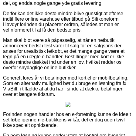
del, og endda nogle gange yde gratis levering.
Derfor kan det ikke desto mindre blive gunstigt at efterse
indtil flere online varehuse efter tilbud på Silikoneform,
Havdyr forinden du placerer ordren, således at man er
velinformeret til at få den bedste pris.
Man skal blot være så påpasselig, at når en netbutik
annoncerer bedst i test varer til salg for en salgspris der
anses for urealistisk letkøbt, er det mange gange være et
tegn på en uægte e-handler. Bestillinger med kort er ikke
desto mindre dækket ind under en lov, hvilket redder os
overfor snydagtige online butikker.
Generelt foreslår vi betalinger med kort eller mobilbetaling.
Som en alternativ mulighed bør du bruge en løsning fra fx
ViaBill, i tilfælde af at du har i sinde at dække betalingen
over et længere tidsrum.
Forinden nogen handler hos en e-forretning kunne de ideelt
set løbe igennem e-butikkens vilkår, det er dog uden tvivl
ikke specielt ophidsende.
En nem løsning kunne derfor være at kontrollere hvorvidt