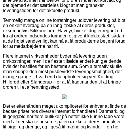
tilfælde af at man har behov for ordren inden for kort tid, og i
det øjemed er det særdeles klogt at man gransker
leveringstiden for det aktuelle produkt.
Temmelig mange online forretninger udlover levering på blot
en enkelt hverdag på en lang række af deres produkter,
eksempelvis Silikoneform, Havdyr, hvilket dog er regnet ud
fra at ordren indsendes forinden et givent klokkeslæt, sådan
at de højst sandsynligt kan nå at få produkterne betjent forud
for at medarbejderne har fri.
Flere internet virksomheder byder på levering uden
omkostninger, men i de fleste tilfælde er det kun gældende
hvis der bestilles for en bestemt sum. Som alternativ skulle
man snuppe den mest prisbevidste leveringsmulighed, der
mange gange – hvad end du opholder sig ved Kolding,
Hillerød eller Slangerup – er at få fragtmanden til at bringe
ordren til et afhentningssted.
Det er efterhånden meget ukompliceret for enhver at finde de
bedste priser hos diverse internet forhandlere i Danmark, og
til gengæld har flere butikker på nettet ikke kunne lade være
med at nedskære priserne på en række af deres produkter –
til piger og drenge, og ligeså til mænd og kvinder – en hel