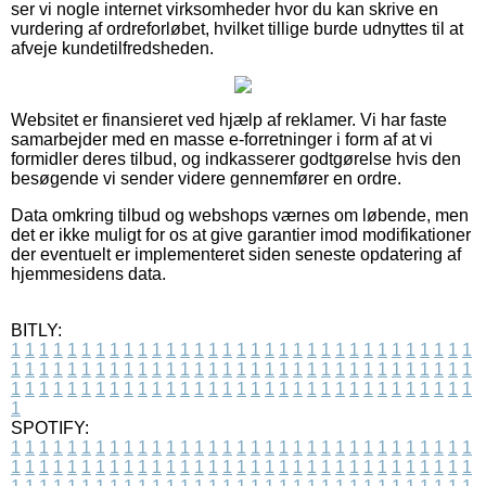
ser vi nogle internet virksomheder hvor du kan skrive en
vurdering af ordreforløbet, hvilket tillige burde udnyttes til at
afveje kundetilfredsheden.
Websitet er finansieret ved hjælp af reklamer. Vi har faste
samarbejder med en masse e-forretninger i form af at vi
formidler deres tilbud, og indkasserer godtgørelse hvis den
besøgende vi sender videre gennemfører en ordre.
Data omkring tilbud og webshops værnes om løbende, men
det er ikke muligt for os at give garantier imod modifikationer
der eventuelt er implementeret siden seneste opdatering af
hjemmesidens data.
BITLY:
1
1
1
1
1
1
1
1
1
1
1
1
1
1
1
1
1
1
1
1
1
1
1
1
1
1
1
1
1
1
1
1
1
1
1
1
1
1
1
1
1
1
1
1
1
1
1
1
1
1
1
1
1
1
1
1
1
1
1
1
1
1
1
1
1
1
1
1
1
1
1
1
1
1
1
1
1
1
1
1
1
1
1
1
1
1
1
1
1
1
1
1
1
1
1
1
1
1
1
1
SPOTIFY:
1
1
1
1
1
1
1
1
1
1
1
1
1
1
1
1
1
1
1
1
1
1
1
1
1
1
1
1
1
1
1
1
1
1
1
1
1
1
1
1
1
1
1
1
1
1
1
1
1
1
1
1
1
1
1
1
1
1
1
1
1
1
1
1
1
1