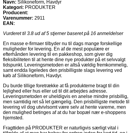
Navn:
Silikoneform, Havdyr
Kategori:
PRODUKTER
Producent:
Varenummer:
2911
EAN:
Vurderet til
3.8
ud af 5 stjerner baseret på
16
anmeldelser
En masse e-firmaer tilbyder nu til dags mange forskellige
muligheder for levering. En af de mest populære er
efterhånden levering til en pakkeshop, som giver dig
fleksibiliteten til at hente dine nye produkter på et selvvalgt
tidspunkt. Leveringsmetoden er altså vældig fremkommelig,
samt endda ligeledes den prisbilligste slags levering ved
køb af Silikoneform, Havdyr.
Du burde tillige foretrække at få produkterne bragt til din
lejlighed eller hus eller ud til dit arbejdes adresse.
Leveringsmetoden er uheldigvis en anelse mindre prisbillig,
men samtidig ret så let gængelig. Den prisbilligste metode til
levering vil dog utvivlsomt være selv at hente varerne, men
den mulighed betinges af at du har bopæl nær e-shoppens
hjemsted.
Fragttiden på PRODUKTER er naturligvis særligt vital i