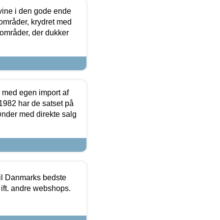
 vine i den gode ende
e områder, krydret med
 områder, der dukker
r med egen import af
i 1982 har de satset på
ønder med direkte salg
 til Danmarks bedste
 ift. andre webshops.