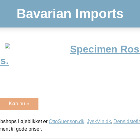
Bavarian Imports
Specimen Ros
s.
Køb nu »
shops i øjeblikket er
OttoSuenson.dk
,
JyskVin.dk
,
Densidstefl
ment til gode priser.