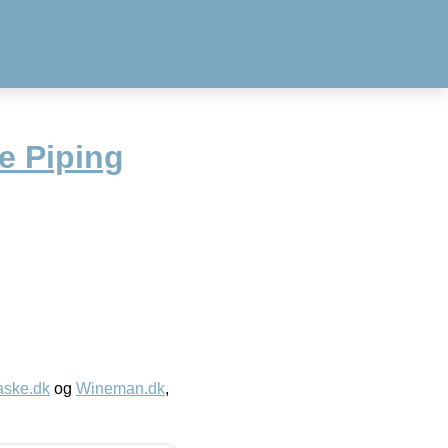
e Piping
aske.dk
og
Wineman.dk
,