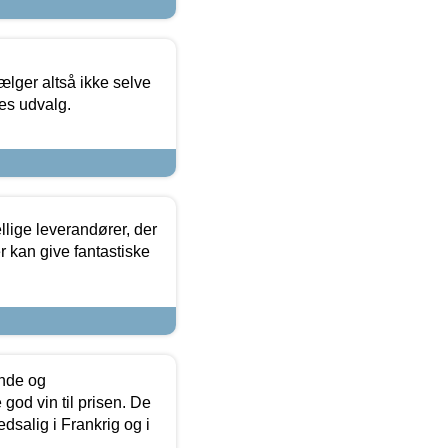
ælger altså ikke selve
res udvalg.
lige leverandører, der
r kan give fantastiske
unde og
od vin til prisen. De
dsalig i Frankrig og i