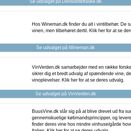
Se udvalget på Densidsteflaske.dk
Hos Wineman.dk finder du alt i vintilbehør. De s
vinen, men tilbehøret dertil. Klik her for at se de
Se udvalget på Wineman.dk
VinVerden.dk samarbejder med en række forskel
sikrer dig et bredt udvalg af spændende vine, de
vinoplevelser. Klik her for at se deres udvalg.
Se udvalget på VinVerden.dk
BuusVine.dk slår sig på at blive drevet ud fra s
gennemskuelige købmandsprincipper, og levere g
finder deres vine hos mindre vinhuse/gårde hove
Italien. Klik her for at se deres udvalg.