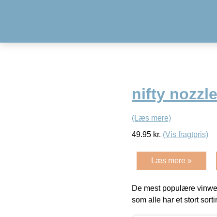
nifty nozzle
(Læs mere)
49.95
kr.
(Vis fragtpris)
Læs mere »
De mest populære vinweb
som alle har et stort sorti