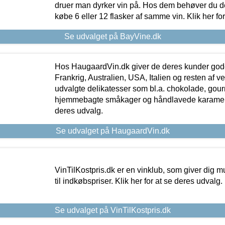
druer man dyrker vin på. Hos dem behøver du der
købe 6 eller 12 flasker af samme vin. Klik her fo
Se udvalget på BayVine.dk
Hos HaugaardVin.dk giver de deres kunder gode
Frankrig, Australien, USA, Italien og resten af v
udvalgte delikatesser som bl.a. chokolade, gourm
hjemmebagte småkager og håndlavede karameller
deres udvalg.
Se udvalget på HaugaardVin.dk
VinTilKostpris.dk er en vinklub, som giver dig m
til indkøbspriser. Klik her for at se deres udvalg.
Se udvalget på VinTilKostpris.dk