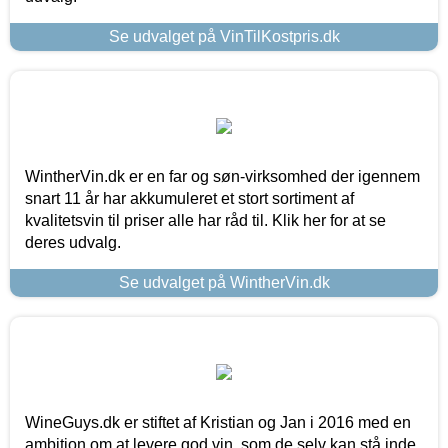
Se udvalget på VinTilKostpris.dk
WintherVin.dk er en far og søn-virksomhed der igennem
snart 11 år har akkumuleret et stort sortiment af
kvalitetsvin til priser alle har råd til. Klik her for at se
deres udvalg.
Se udvalget på WintherVin.dk
WineGuys.dk er stiftet af Kristian og Jan i 2016 med en
ambition om at levere god vin, som de selv kan stå inde