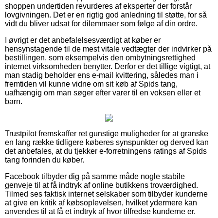
shoppen undertiden revurderes af eksperter der forstår
lovgivningen. Det er en rigtig god anledning til støtte, for så
vidt du bliver udsat for dilemmaer som følge af din ordre.
I øvrigt er det anbefalelsesværdigt at køber er
hensynstagende til de mest vitale vedtægter der indvirker på
bestillingen, som eksempelvis den ombytningsrettighed
internet virksomheden benytter. Derfor er det tillige vigtigt, at
man stadig beholder ens e-mail kvittering, således man i
fremtiden vil kunne vidne om sit køb af Spids tang,
uafhængig om man søger efter varer til en voksen eller et
barn.
Trustpilot fremskaffer ret gunstige muligheder for at granske
en lang række tidligere køberes synspunkter og derved kan
det anbefales, at du tjekker e-forretningens ratings af Spids
tang forinden du køber.
Facebook tilbyder dig på samme måde nogle stabile
genveje til at få indtryk af online butikkens troværdighed.
Tilmed ses faktisk internet selskaber som tilbyder kunderne
at give en kritik af købsoplevelsen, hvilket ydermere kan
anvendes til at få et indtryk af hvor tilfredse kunderne er.