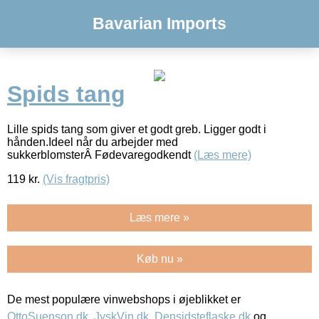
Bavarian Imports
Spids tang
Lille spids tang som giver et godt greb. Ligger godt i
hånden.Ideel når du arbejder med
sukkerblomsterÂ Fødevaregodkendt
(Læs mere)
119
kr.
(Vis fragtpris)
Læs mere »
Køb nu »
De mest populære vinwebshops i øjeblikket er
OttoSuenson.dk
,
JyskVin.dk
,
Densidsteflaske.dk
og