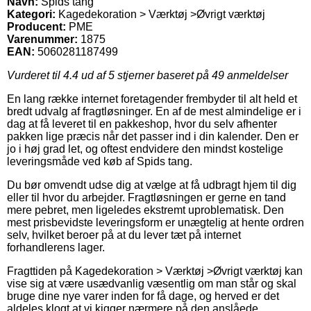
Navn:
Spids tang
Kategori:
Kagedekoration > Værktøj >Øvrigt værktøj
Producent:
PME
Varenummer:
1875
EAN:
5060281187499
Vurderet til
4.4
ud af 5 stjerner baseret på
49
anmeldelser
En lang række internet foretagender frembyder til alt held et
bredt udvalg af fragtløsninger. En af de mest almindelige er i
dag at få leveret til en pakkeshop, hvor du selv afhenter
pakken lige præcis når det passer ind i din kalender. Den er
jo i høj grad let, og oftest endvidere den mindst kostelige
leveringsmåde ved køb af Spids tang.
Du bør omvendt udse dig at vælge at få udbragt hjem til dig
eller til hvor du arbejder. Fragtløsningen er gerne en tand
mere pebret, men ligeledes ekstremt uproblematisk. Den
mest prisbevidste leveringsform er unægtelig at hente ordren
selv, hvilket beroer på at du lever tæt på internet
forhandlerens lager.
Fragttiden på Kagedekoration > Værktøj >Øvrigt værktøj kan
vise sig at være usædvanlig væsentlig om man står og skal
bruge dine nye varer inden for få dage, og herved er det
aldeles klogt at vi kigger nærmere på den anslåede