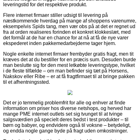
leveringstid for det respektive produkt.
Flere internet firmaer stiller udsigt til levering på
næstkommende hverdag på mange af shoppens varenumre,
eksempelvis Spids tang, men vær obs på at det er regnet ud
fra at orden realiseres forinden et konkret klokkeslæt, med
det formål at de har en chance for at nå at få de nye varer
ekspederet inden pakkemedarbejderne tager hjem.
Nogle enkelte internet firmaer frembyder gratis fragt, men tit
kræves det at du bestiller for en præcis sum. Desuden burde
man beslutte sig for den mest letkøbte leveringstype, hvilket
i de fleste tilfælde – om man befinder sig tæt på Horsens,
Nakskov eller Ribe – er at få fragtfirmaet til at bringe pakken
til et afhentningssted.
Det er jo temmelig problemfrit for alle og enhver at finde
information om priser hos diverse netshops, og herved har
mange PME internet outlets set sig tvunget til at tvinge
salgsværdien på specielt deres bedst i test produkter – til
børn og babyer, og endvidere også til voksne – betydeligt,
og endda nogle gange byde på fragt uden omkostninger.