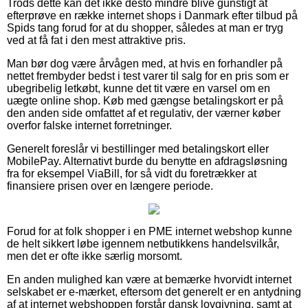
Trods dette kan det ikke desto mindre blive gunstigt at
efterprøve en række internet shops i Danmark efter tilbud på
Spids tang forud for at du shopper, således at man er tryg
ved at få fat i den mest attraktive pris.
Man bør dog være årvågen med, at hvis en forhandler på
nettet frembyder bedst i test varer til salg for en pris som er
ubegribelig letkøbt, kunne det tit være en varsel om en
uægte online shop. Køb med gængse betalingskort er på
den anden side omfattet af et regulativ, der værner køber
overfor falske internet forretninger.
Generelt foreslår vi bestillinger med betalingskort eller
MobilePay. Alternativt burde du benytte en afdragsløsning
fra for eksempel ViaBill, for så vidt du foretrækker at
finansiere prisen over en længere periode.
Forud for at folk shopper i en PME internet webshop kunne
de helt sikkert løbe igennem netbutikkens handelsvilkår,
men det er ofte ikke særlig morsomt.
En anden mulighed kan være at bemærke hvorvidt internet
selskabet er e-mærket, eftersom det generelt er en antydning
af at internet webshoppen forstår dansk lovgivning, samt at