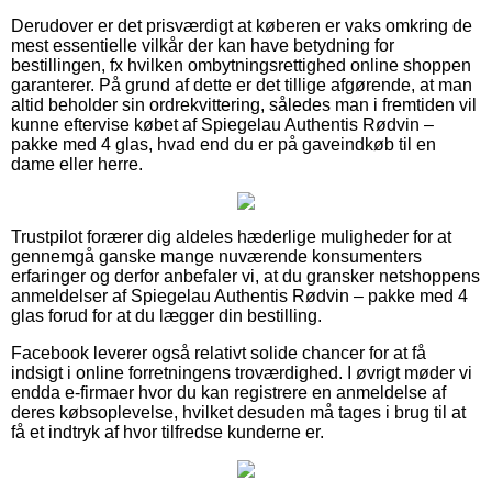
Derudover er det prisværdigt at køberen er vaks omkring de
mest essentielle vilkår der kan have betydning for
bestillingen, fx hvilken ombytningsrettighed online shoppen
garanterer. På grund af dette er det tillige afgørende, at man
altid beholder sin ordrekvittering, således man i fremtiden vil
kunne eftervise købet af Spiegelau Authentis Rødvin –
pakke med 4 glas, hvad end du er på gaveindkøb til en
dame eller herre.
Trustpilot forærer dig aldeles hæderlige muligheder for at
gennemgå ganske mange nuværende konsumenters
erfaringer og derfor anbefaler vi, at du gransker netshoppens
anmeldelser af Spiegelau Authentis Rødvin – pakke med 4
glas forud for at du lægger din bestilling.
Facebook leverer også relativt solide chancer for at få
indsigt i online forretningens troværdighed. I øvrigt møder vi
endda e-firmaer hvor du kan registrere en anmeldelse af
deres købsoplevelse, hvilket desuden må tages i brug til at
få et indtryk af hvor tilfredse kunderne er.