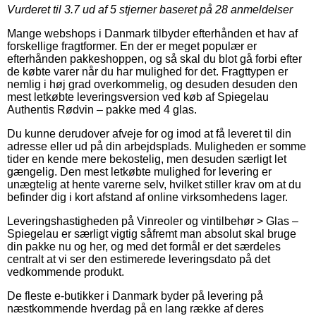
Vurderet til
3.7
ud af 5 stjerner baseret på
28
anmeldelser
Mange webshops i Danmark tilbyder efterhånden et hav af
forskellige fragtformer. En der er meget populær er
efterhånden pakkeshoppen, og så skal du blot gå forbi efter
de købte varer når du har mulighed for det. Fragttypen er
nemlig i høj grad overkommelig, og desuden desuden den
mest letkøbte leveringsversion ved køb af Spiegelau
Authentis Rødvin – pakke med 4 glas.
Du kunne derudover afveje for og imod at få leveret til din
adresse eller ud på din arbejdsplads. Muligheden er somme
tider en kende mere bekostelig, men desuden særligt let
gængelig. Den mest letkøbte mulighed for levering er
unægtelig at hente varerne selv, hvilket stiller krav om at du
befinder dig i kort afstand af online virksomhedens lager.
Leveringshastigheden på Vinreoler og vintilbehør > Glas –
Spiegelau er særligt vigtig såfremt man absolut skal bruge
din pakke nu og her, og med det formål er det særdeles
centralt at vi ser den estimerede leveringsdato på det
vedkommende produkt.
De fleste e-butikker i Danmark byder på levering på
næstkommende hverdag på en lang række af deres