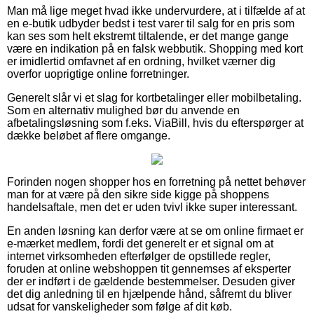
Man må lige meget hvad ikke undervurdere, at i tilfælde af at
en e-butik udbyder bedst i test varer til salg for en pris som
kan ses som helt ekstremt tiltalende, er det mange gange
være en indikation på en falsk webbutik. Shopping med kort
er imidlertid omfavnet af en ordning, hvilket værner dig
overfor uoprigtige online forretninger.
Generelt slår vi et slag for kortbetalinger eller mobilbetaling.
Som en alternativ mulighed bør du anvende en
afbetalingsløsning som f.eks. ViaBill, hvis du efterspørger at
dække beløbet af flere omgange.
Forinden nogen shopper hos en forretning på nettet behøver
man for at være på den sikre side kigge på shoppens
handelsaftale, men det er uden tvivl ikke super interessant.
En anden løsning kan derfor være at se om online firmaet er
e-mærket medlem, fordi det generelt er et signal om at
internet virksomheden efterfølger de opstillede regler,
foruden at online webshoppen tit gennemses af eksperter
der er indført i de gældende bestemmelser. Desuden giver
det dig anledning til en hjælpende hånd, såfremt du bliver
udsat for vanskeligheder som følge af dit køb.