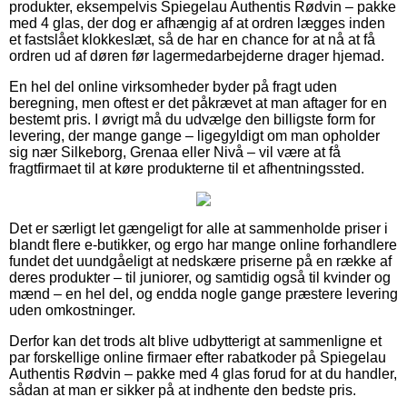
produkter, eksempelvis Spiegelau Authentis Rødvin – pakke
med 4 glas, der dog er afhængig af at ordren lægges inden
et fastslået klokkeslæt, så de har en chance for at nå at få
ordren ud af døren før lagermedarbejderne drager hjemad.
En hel del online virksomheder byder på fragt uden
beregning, men oftest er det påkrævet at man aftager for en
bestemt pris. I øvrigt må du udvælge den billigste form for
levering, der mange gange – ligegyldigt om man opholder
sig nær Silkeborg, Grenaa eller Nivå – vil være at få
fragtfirmaet til at køre produkterne til et afhentningssted.
Det er særligt let gængeligt for alle at sammenholde priser i
blandt flere e-butikker, og ergo har mange online forhandlere
fundet det uundgåeligt at nedskære priserne på en række af
deres produkter – til juniorer, og samtidig også til kvinder og
mænd – en hel del, og endda nogle gange præstere levering
uden omkostninger.
Derfor kan det trods alt blive udbytterigt at sammenligne et
par forskellige online firmaer efter rabatkoder på Spiegelau
Authentis Rødvin – pakke med 4 glas forud for at du handler,
sådan at man er sikker på at indhente den bedste pris.