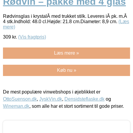
Rødvin – pakke med 4 glas
Rødvinsglas i krystalÂ med trukket stilk. Leveres iÂ pk. m.Â
4 stk.Indhold: 48.0 cl.Højde: 21.8 cm.Diameter: 8,9 cm.
(Læs
mere)
309
kr.
(Vis fragtpris)
Læs mere »
Køb nu »
De mest populære vinwebshops i øjeblikket er
OttoSuenson.dk
,
JyskVin.dk
,
Densidsteflaske.dk
og
Wineman.dk
, som alle har et stort sortiment til gode priser.