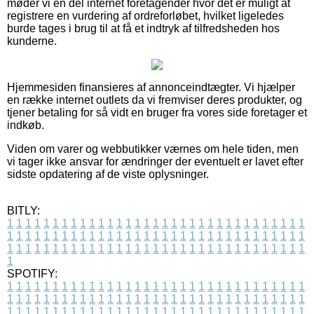
møder vi en del internet foretagender hvor det er muligt at
registrere en vurdering af ordreforløbet, hvilket ligeledes
burde tages i brug til at få et indtryk af tilfredsheden hos
kunderne.
Hjemmesiden finansieres af annonceindtægter. Vi hjælper
en række internet outlets da vi fremviser deres produkter, og
tjener betaling for så vidt en bruger fra vores side foretager et
indkøb.
Viden om varer og webbutikker værnes om hele tiden, men
vi tager ikke ansvar for ændringer der eventuelt er lavet efter
sidste opdatering af de viste oplysninger.
BITLY:
1
1
1
1
1
1
1
1
1
1
1
1
1
1
1
1
1
1
1
1
1
1
1
1
1
1
1
1
1
1
1
1
1
1
1
1
1
1
1
1
1
1
1
1
1
1
1
1
1
1
1
1
1
1
1
1
1
1
1
1
1
1
1
1
1
1
1
1
1
1
1
1
1
1
1
1
1
1
1
1
1
1
1
1
1
1
1
1
1
1
1
1
1
1
1
1
1
1
1
1
SPOTIFY:
1
1
1
1
1
1
1
1
1
1
1
1
1
1
1
1
1
1
1
1
1
1
1
1
1
1
1
1
1
1
1
1
1
1
1
1
1
1
1
1
1
1
1
1
1
1
1
1
1
1
1
1
1
1
1
1
1
1
1
1
1
1
1
1
1
1
1
1
1
1
1
1
1
1
1
1
1
1
1
1
1
1
1
1
1
1
1
1
1
1
1
1
1
1
1
1
1
1
1