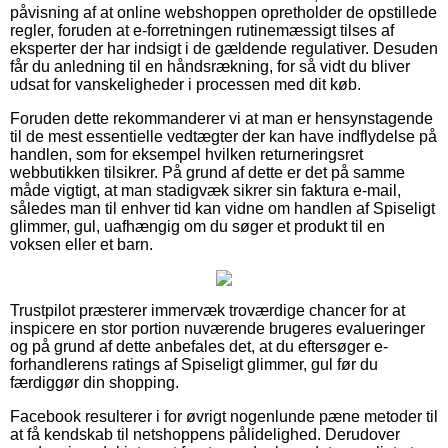
påvisning af at online webshoppen opretholder de opstillede
regler, foruden at e-forretningen rutinemæssigt tilses af
eksperter der har indsigt i de gældende regulativer. Desuden
får du anledning til en håndsrækning, for så vidt du bliver
udsat for vanskeligheder i processen med dit køb.
Foruden dette rekommanderer vi at man er hensynstagende
til de mest essentielle vedtægter der kan have indflydelse på
handlen, som for eksempel hvilken returneringsret
webbutikken tilsikrer. På grund af dette er det på samme
måde vigtigt, at man stadigvæk sikrer sin faktura e-mail,
således man til enhver tid kan vidne om handlen af Spiseligt
glimmer, gul, uafhængig om du søger et produkt til en
voksen eller et barn.
Trustpilot præsterer immervæk troværdige chancer for at
inspicere en stor portion nuværende brugeres evalueringer
og på grund af dette anbefales det, at du eftersøger e-
forhandlerens ratings af Spiseligt glimmer, gul før du
færdiggør din shopping.
Facebook resulterer i for øvrigt nogenlunde pæne metoder til
at få kendskab til netshoppens pålidelighed. Derudover