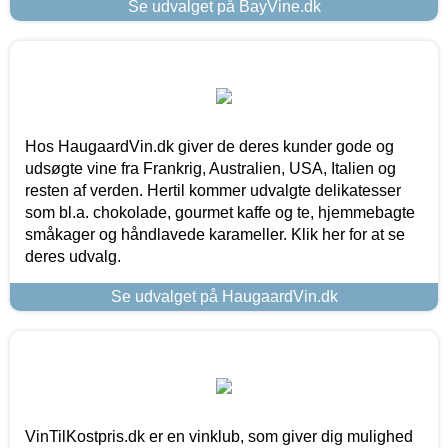
Se udvalget på BayVine.dk
Hos HaugaardVin.dk giver de deres kunder gode og
udsøgte vine fra Frankrig, Australien, USA, Italien og
resten af verden. Hertil kommer udvalgte delikatesser
som bl.a. chokolade, gourmet kaffe og te, hjemmebagte
småkager og håndlavede karameller. Klik her for at se
deres udvalg.
Se udvalget på HaugaardVin.dk
VinTilKostpris.dk er en vinklub, som giver dig mulighed