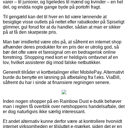
varer – til juniorer, og ligeledes til mænd og kvinder – en hel
del, og endda nogle gange byde på portofri fragt.
Til gengæld kan det til hver en tid være lønnende at
besigtige visse outlets på nettet efter rabatkoder på Spiseligt
glimmer, gul forud for at du handler, sådan at man er sikker
på at få den skarpeste pris.
Man bør imidlertid være obs på, at såfremt en internet shop
afhænder deres produkter for en pris der er utrolig god, så
bør det ofte være et faresignal om en bedragerisk online
forretning. Shopping med kort er heldigvis omfavnet af en
lov, hvilket assisterer dig imod falske netbutikker.
Generelt tilråder vi kortbetalinger eller MobilePay. Alternativt
burde du benytte en løsning på afbetaling fra f.eks. ViaBill,
såfremt du har i sinde at finansiere regningen senere.
Inden nogen shopper på en Rainbow Dust e-butik behøver
man i reglen få overblik over netshoppens handelsaftale, det
er dog naturligvis ikke særlig interessant.
Et andet alternativ kunne derfor være at kontrollere hvorvidt
internet virksomheden er tilsluttet e-mærket, siden det er en