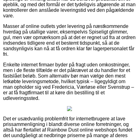
øjeblik, og med det formål er det tydeligvis afgørende at man
kontrollerer den anslåede leveringstid ved den pågældende
vare.
Masser af online outlets yder levering på næstkommende
hverdag på utallige varer, eksempelvis Spiseligt glimmer,
gul, men vær opmærksom på at det er regnet ud fra at ordren
indsendes tidligere end et bestemt tidspunkt, så at de
sandsynligvis kan nå at få ordren klar før lagerpersonalet får
fri.
Enkelte internet firmaer byder på fragt uden omkostninger,
men i de fleste tilfælde er det påkrævet at du handler for et
fastslået beløb. Som alternativ bør man vælge den mest
letkøbte leveringsmetode, hvilket typisk – ligegyldigt om
man opholder sig ved Fredericia, Værløse eller Svenstrup –
er at få fragtfirmaet til at køre din bestilling til et
udleveringssted.
Det er usædvanlig problemfrit for internetbrugere at lave
prissammenligning i blandt diverse online forretninger, og
altså har flertallet af Rainbow Dust online webshops fundet
det uundgåeligt at nedbringe priserne på mange af deres