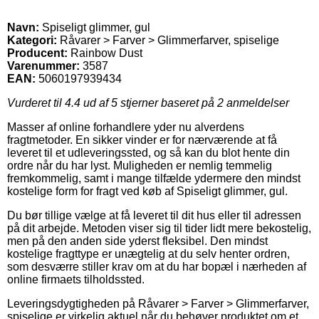
Navn:
Spiseligt glimmer, gul
Kategori:
Råvarer > Farver > Glimmerfarver, spiselige
Producent:
Rainbow Dust
Varenummer:
3587
EAN:
5060197939434
Vurderet til
4.4
ud af 5 stjerner baseret på
2
anmeldelser
Masser af online forhandlere yder nu alverdens
fragtmetoder. En sikker vinder er for nærværende at få
leveret til et udleveringssted, og så kan du blot hente din
ordre når du har lyst. Muligheden er nemlig temmelig
fremkommelig, samt i mange tilfælde ydermere den mindst
kostelige form for fragt ved køb af Spiseligt glimmer, gul.
Du bør tillige vælge at få leveret til dit hus eller til adressen
på dit arbejde. Metoden viser sig til tider lidt mere bekostelig,
men på den anden side yderst fleksibel. Den mindst
kostelige fragttype er unægtelig at du selv henter ordren,
som desværre stiller krav om at du har bopæl i nærheden af
online firmaets tilholdssted.
Leveringsdygtigheden på Råvarer > Farver > Glimmerfarver,
spiselige er virkelig aktuel når du behøver produktet om et