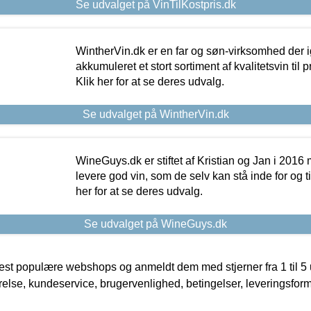
Se udvalget på VinTilKostpris.dk
WintherVin.dk er en far og søn-virksomhed der 
akkumuleret et stort sortiment af kvalitetsvin til pri
Klik her for at se deres udvalg.
Se udvalget på WintherVin.dk
WineGuys.dk er stiftet af Kristian og Jan i 2016
levere god vin, som de selv kan stå inde for og til
her for at se deres udvalg.
Se udvalget på WineGuys.dk
t populære webshops og anmeldt dem med stjerner fra 1 til 5 ud
rrelse, kundeservice, brugervenlighed, betingelser, leveringsfor