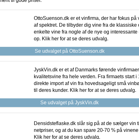
ment til gode priser.
OttoSuenson.dk er et vinfirma, der har fokus på
af spektret. De tilbyder dig vine fra de klassisk
enkelte vine fra nogle af de nye og interessante
op. Klik her for at se deres udvalg.
Se udvalget på OttoSuenson.dk
JyskVin.dk er et af Danmarks førende vinfirmae
kvalitetsvine fra hele verden. Fra firmaets start 
direkte import af vin fra hovedsageligt små vinb
til deres kunder. Klik her for at se deres udvalg.
Se udvalget på JyskVin.dk
Densidsteflaske.dk slår sig på at de sælger vin
netpriser, og at du kan spare 20-70 % på vinene
Klik her for at se deres udvalg.