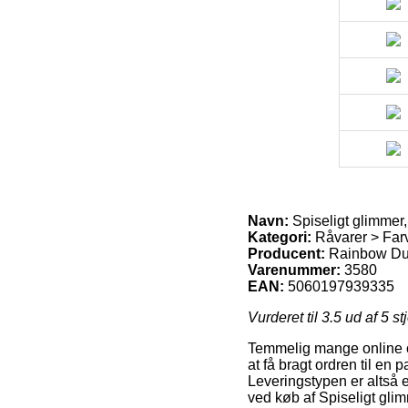
Navn:
Spiseligt glimmer, 
Kategori:
Råvarer > Farv
Producent:
Rainbow Du
Varenummer:
3580
EAN:
5060197939335
Vurderet til
3.5
ud af 5 st
Temmelig mange online ou
at få bragt ordren til en
Leveringstypen er altså 
ved køb af Spiseligt glimm