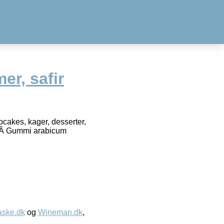
er, safir
pcakes, kager, desserter,
er:Â Gummi arabicum
aske.dk
og
Wineman.dk
,