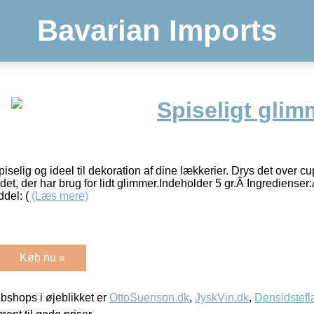
Bavarian Imports
Spiseligt glimm
selig og ideel til dekoration af dine lækkerier. Drys det over cu
ndet, der har brug for lidt glimmer.Indeholder 5 gr.Â Ingrediens
ddel: (
(Læs mere)
Køb nu »
shops i øjeblikket er
OttoSuenson.dk
,
JyskVin.dk
,
Densidstefl