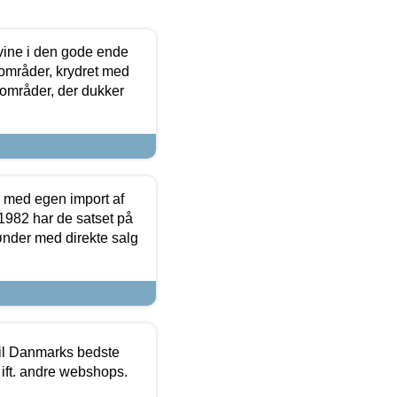
 vine i den gode ende
e områder, krydret med
 områder, der dukker
r med egen import af
i 1982 har de satset på
ønder med direkte salg
 til Danmarks bedste
 ift. andre webshops.