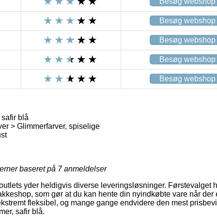
Besøg webshop
Besøg webshop
Besøg webshop
Besøg webshop
Besøg webshop
safir blå
er > Glimmerfarver, spiselige
st
jerner baseret på
7
anmeldelser
tlets yder heldigvis diverse leveringsløsninger. Førstevalget 
 pakkeshop, som gør at du kan hente din nyindkøbte vare når der 
ekstremt fleksibel, og mange gange endvidere den mest prisbevid
er, safir blå.