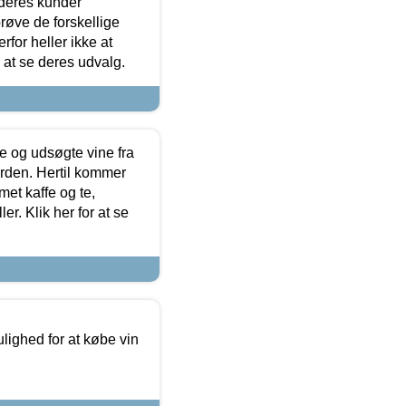
 deres kunder
røve de forskellige
for heller ikke at
r at se deres udvalg.
 og udsøgte vine fra
erden. Hertil kommer
et kaffe og te,
. Klik her for at se
ulighed for at købe vin