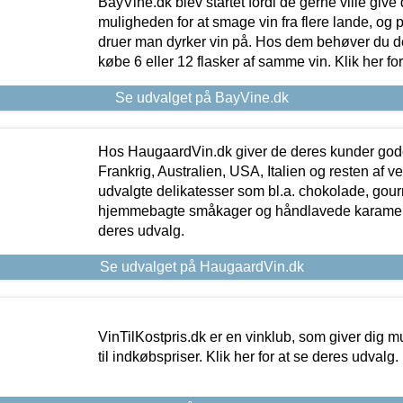
BayVine.dk blev startet fordi de gerne ville give
muligheden for at smage vin fra flere lande, og p
druer man dyrker vin på. Hos dem behøver du der
købe 6 eller 12 flasker af samme vin. Klik her fo
Se udvalget på BayVine.dk
Hos HaugaardVin.dk giver de deres kunder gode
Frankrig, Australien, USA, Italien og resten af v
udvalgte delikatesser som bl.a. chokolade, gourm
hjemmebagte småkager og håndlavede karameller
deres udvalg.
Se udvalget på HaugaardVin.dk
VinTilKostpris.dk er en vinklub, som giver dig m
til indkøbspriser. Klik her for at se deres udvalg.