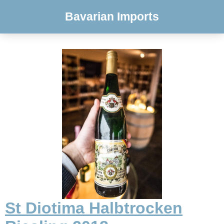
Bavarian Imports
St Diotima Halbtrocken