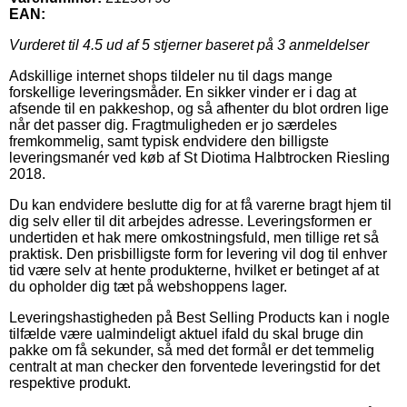
EAN:
Vurderet til
4.5
ud af 5 stjerner baseret på
3
anmeldelser
Adskillige internet shops tildeler nu til dags mange
forskellige leveringsmåder. En sikker vinder er i dag at
afsende til en pakkeshop, og så afhenter du blot ordren lige
når det passer dig. Fragtmuligheden er jo særdeles
fremkommelig, samt typisk endvidere den billigste
leveringsmanér ved køb af St Diotima Halbtrocken Riesling
2018.
Du kan endvidere beslutte dig for at få varerne bragt hjem til
dig selv eller til dit arbejdes adresse. Leveringsformen er
undertiden et hak mere omkostningsfuld, men tillige ret så
praktisk. Den prisbilligste form for levering vil dog til enhver
tid være selv at hente produkterne, hvilket er betinget af at
du opholder dig tæt på webshoppens lager.
Leveringshastigheden på Best Selling Products kan i nogle
tilfælde være ualmindeligt aktuel ifald du skal bruge din
pakke om få sekunder, så med det formål er det temmelig
centralt at man checker den forventede leveringstid for det
respektive produkt.