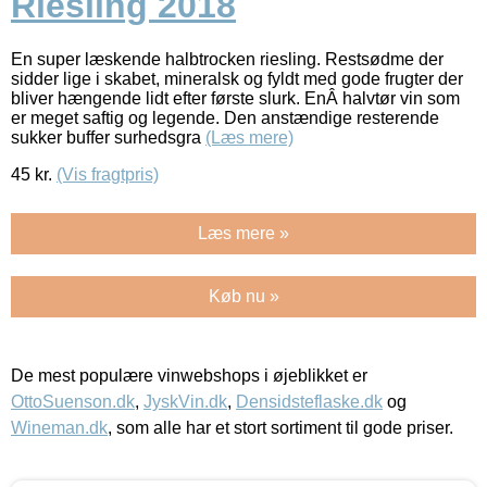
Riesling 2018
En super læskende halbtrocken riesling. Restsødme der
sidder lige i skabet, mineralsk og fyldt med gode frugter der
bliver hængende lidt efter første slurk. EnÂ halvtør vin som
er meget saftig og legende. Den anstændige resterende
sukker buffer surhedsgra
(Læs mere)
45
kr.
(Vis fragtpris)
Læs mere »
Køb nu »
De mest populære vinwebshops i øjeblikket er
OttoSuenson.dk
,
JyskVin.dk
,
Densidsteflaske.dk
og
Wineman.dk
, som alle har et stort sortiment til gode priser.