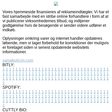
Vores hjemmeside finansieres af reklameindtægter. Vi har et
fast samarbejde med en stribe online forhandlere i form af at
vi publicerer virksomhedernes tilbud, og indtjener
godtgørelse hvis de besøgende vi sender videre udfører et
indkøb.
Oplysninger omkring varer og internet handler opdateres
løbende, men vi tager forbehold for korrektioner der muligvis
er foretaget siden vi senest opdaterede websitets
informationer.
sanalkolicim.com
BITLY:
1
1
1
1
1
1
1
1
1
1
1
1
1
1
1
1
1
1
1
1
1
1
1
1
1
1
1
1
1
1
1
1
1
1
1
1
1
1
1
1
1
1
1
1
1
1
1
1
1
1
1
1
1
1
1
1
1
1
1
1
1
1
1
1
1
1
1
1
1
1
1
1
1
1
1
1
1
1
1
1
1
1
1
1
1
1
1
1
1
1
1
1
1
1
1
1
1
1
1
1
SPOTIFY:
1
1
1
1
1
1
1
1
1
1
1
1
1
1
1
1
1
1
1
1
1
1
1
1
1
1
1
1
1
1
1
1
1
1
1
1
1
1
1
1
1
1
1
1
1
1
1
1
1
1
1
1
1
1
1
1
1
1
1
1
1
1
1
1
1
1
1
1
1
1
1
1
1
1
1
1
1
1
1
1
1
1
1
1
1
1
1
1
1
1
1
1
1
1
1
1
1
1
1
1
CUTTLY BIO: