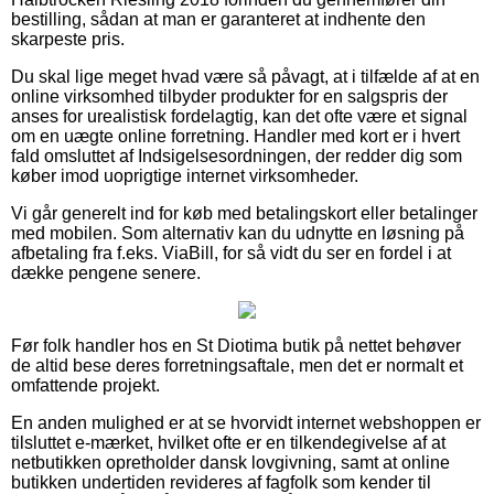
bestilling, sådan at man er garanteret at indhente den
skarpeste pris.
Du skal lige meget hvad være så påvagt, at i tilfælde af at en
online virksomhed tilbyder produkter for en salgspris der
anses for urealistisk fordelagtig, kan det ofte være et signal
om en uægte online forretning. Handler med kort er i hvert
fald omsluttet af Indsigelsesordningen, der redder dig som
køber imod uoprigtige internet virksomheder.
Vi går generelt ind for køb med betalingskort eller betalinger
med mobilen. Som alternativ kan du udnytte en løsning på
afbetaling fra f.eks. ViaBill, for så vidt du ser en fordel i at
dække pengene senere.
Før folk handler hos en St Diotima butik på nettet behøver
de altid bese deres forretningsaftale, men det er normalt et
omfattende projekt.
En anden mulighed er at se hvorvidt internet webshoppen er
tilsluttet e-mærket, hvilket ofte er en tilkendegivelse af at
netbutikken opretholder dansk lovgivning, samt at online
butikken undertiden revideres af fagfolk som kender til