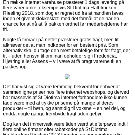
En række internet varehuse præsterer 1 dags levering på
flere varenumre, eksempelvis St Diotima Halbtrocken
Riesling 2018, som dog er regnet ud fra at handlen laves
inden et givent klokkeslæt, med det formål at de har en
chance for at nå at få pakken ordnet før medarbejderne har
fri.
Nogle få firmaer på nettet præsterer gratis fragt, men tit
afkræver det at man indkøber for en bestemt pris. Som
alternativ skal du tage den mest betalelige form for fragt, der
tit – uden hensyn til om man opholder sig i Fredericia,
Hjørring eller Assens – vil være at få bragt varerne til en
pakkeshop.
Det har vist sig at være temmelig bekvemt for enhver at
sammenligne priser hos flere internet webshops, og derved
har massevis af St Diotima internet forhandlere ikke kunne
lade være med at trykke priserne på mange af deres
produkter – til børn, og samtidig til voksne – en hel del, og
endda nogle gange frembyde fragt uden gebyr.
Dog kan det immervæk være tiden værd at efterprøve indtil
flere online firmaer efter rabatkoder på St Diotima
Halbtrocken Riesling 2018 forinden du gennemfører din