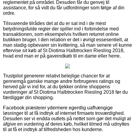
reglementet på området. Desuden får du genvej til
assistance, for så vidt du får udfordringer som følge af din
ordre.
Tilsvarende tilrådes det at du er sat ind i de mest
betydningsfulde regler der spiller ind i forbindelse med
transaktionen, som eksempelvis hvilken returret online
butikken bruger. I den relation er det i øvrigt essesentielt, at
man stadig opbevarer sin kvittering, så man senere vil kunne
eftervise sit køb af St Diotima Halbtrocken Riesling 2018,
hvad end man er på gaveindkøb til en dame eller herre.
Trustpilot genererer relativt belejlige chancer for at
gennemgå ganske mange andre forbrugeres ratings og
herved går vi ind for, at du tjekker online shoppens
vurderinger af St Diotima Halbtrocken Riesling 2018 før du
færdiggør din shopping.
Facebook præsterer ydermere egentlig uafhængige
løsninger til at få indtryk af internet firmaets troværdighed.
Desuden ser vi endda outlets på nettet som gør det muligt at
afgive en vurdering af deres køb, hvilket tilmed må udnyttes
til at få et indtryk af tilfredsheden hos kunderne.