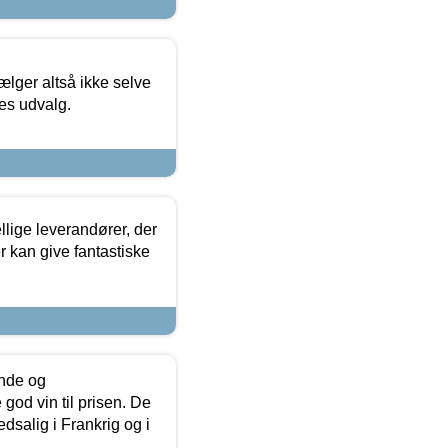
ælger altså ikke selve
res udvalg.
lige leverandører, der
r kan give fantastiske
unde og
od vin til prisen. De
dsalig i Frankrig og i