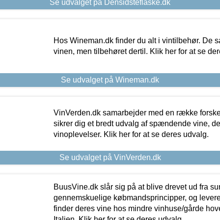
Se udvalget på Densidsteflaske.dk
Hos Wineman.dk finder du alt i vintilbehør. De s
vinen, men tilbehøret dertil. Klik her for at se de
Se udvalget på Wineman.dk
VinVerden.dk samarbejder med en række forskel
sikrer dig et bredt udvalg af spændende vine, de
vinoplevelser. Klik her for at se deres udvalg.
Se udvalget på VinVerden.dk
BuusVine.dk slår sig på at blive drevet ud fra s
gennemskuelige købmandsprincipper, og levere g
finder deres vine hos mindre vinhuse/gårde hove
Italien. Klik her for at se deres udvalg.