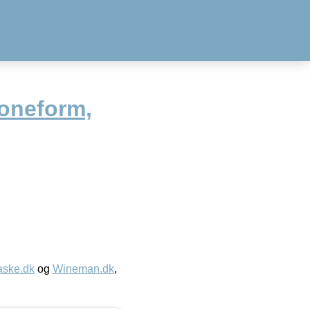
koneform,
aske.dk
og
Wineman.dk
,