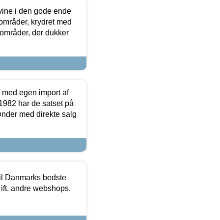
 vine i den gode ende
e områder, krydret med
 områder, der dukker
r med egen import af
i 1982 har de satset på
ønder med direkte salg
 til Danmarks bedste
 ift. andre webshops.