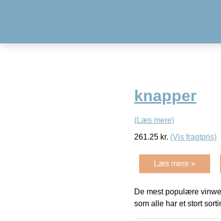
knapper
(Læs mere)
261.25
kr.
(Vis fragtpris)
Læs mere »
De mest populære vinweb
som alle har et stort sorti