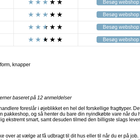
Besøg webshop
Besøg webshop
Besøg webshop
Besøg webshop
eform, knapper
R
jerner baseret på
12
anmeldelser
handlere foreslår i øjeblikket en hel del forskellige fragttyper. D
 en pakkeshop, og så henter du bare din nyindkøbte vare når du h
g ekstremt smart, samt desuden tilmed den billigste slags lever
 over at vælge at få udbragt til dit hus eller til når du er på job