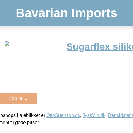
Bavarian Imports
Sugarflex sili
Køb nu »
shops i øjeblikket er
OttoSuenson.dk
,
JyskVin.dk
,
Densidstefl
ment til gode priser.