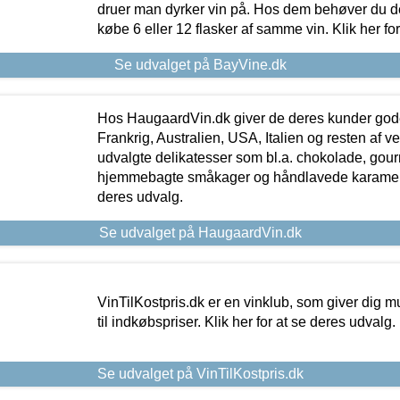
druer man dyrker vin på. Hos dem behøver du der
købe 6 eller 12 flasker af samme vin. Klik her fo
Se udvalget på BayVine.dk
Hos HaugaardVin.dk giver de deres kunder gode
Frankrig, Australien, USA, Italien og resten af v
udvalgte delikatesser som bl.a. chokolade, gourm
hjemmebagte småkager og håndlavede karameller
deres udvalg.
Se udvalget på HaugaardVin.dk
VinTilKostpris.dk er en vinklub, som giver dig m
til indkøbspriser. Klik her for at se deres udvalg.
Se udvalget på VinTilKostpris.dk