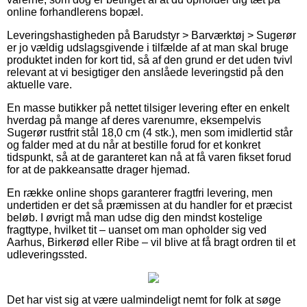
online forhandlerens bopæl.
Leveringshastigheden på Barudstyr > Barværktøj > Sugerør
er jo vældig udslagsgivende i tilfælde af at man skal bruge
produktet inden for kort tid, så af den grund er det uden tvivl
relevant at vi besigtiger den anslåede leveringstid på den
aktuelle vare.
En masse butikker på nettet tilsiger levering efter en enkelt
hverdag på mange af deres varenumre, eksempelvis
Sugerør rustfrit stål 18,0 cm (4 stk.), men som imidlertid står
og falder med at du når at bestille forud for et konkret
tidspunkt, så at de garanteret kan nå at få varen fikset forud
for at de pakkeansatte drager hjemad.
En række online shops garanterer fragtfri levering, men
undertiden er det så præmissen at du handler for et præcist
beløb. I øvrigt må man udse dig den mindst kostelige
fragttype, hvilket tit – uanset om man opholder sig ved
Aarhus, Birkerød eller Ribe – vil blive at få bragt ordren til et
udleveringssted.
Det har vist sig at være ualmindeligt nemt for folk at søge