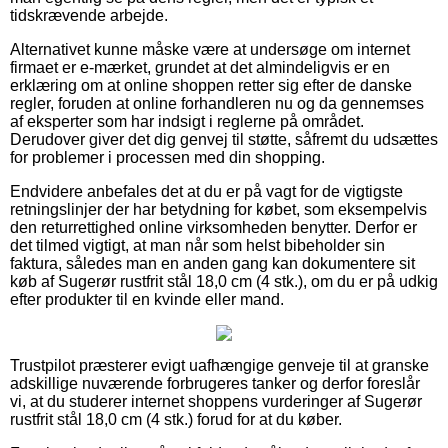
tidskrævende arbejde.
Alternativet kunne måske være at undersøge om internet
firmaet er e-mærket, grundet at det almindeligvis er en
erklæring om at online shoppen retter sig efter de danske
regler, foruden at online forhandleren nu og da gennemses
af eksperter som har indsigt i reglerne på området.
Derudover giver det dig genvej til støtte, såfremt du udsættes
for problemer i processen med din shopping.
Endvidere anbefales det at du er på vagt for de vigtigste
retningslinjer der har betydning for købet, som eksempelvis
den returrettighed online virksomheden benytter. Derfor er
det tilmed vigtigt, at man når som helst bibeholder sin
faktura, således man en anden gang kan dokumentere sit
køb af Sugerør rustfrit stål 18,0 cm (4 stk.), om du er på udkig
efter produkter til en kvinde eller mand.
Trustpilot præsterer evigt uafhængige genveje til at granske
adskillige nuværende forbrugeres tanker og derfor foreslår
vi, at du studerer internet shoppens vurderinger af Sugerør
rustfrit stål 18,0 cm (4 stk.) forud for at du køber.