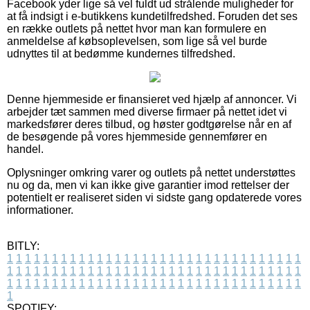
Facebook yder lige så vel fuldt ud strålende muligheder for
at få indsigt i e-butikkens kundetilfredshed. Foruden det ses
en række outlets på nettet hvor man kan formulere en
anmeldelse af købsoplevelsen, som lige så vel burde
udnyttes til at bedømme kundernes tilfredshed.
Denne hjemmeside er finansieret ved hjælp af annoncer. Vi
arbejder tæt sammen med diverse firmaer på nettet idet vi
markedsfører deres tilbud, og høster godtgørelse når en af
de besøgende på vores hjemmeside gennemfører en
handel.
Oplysninger omkring varer og outlets på nettet understøttes
nu og da, men vi kan ikke give garantier imod rettelser der
potentielt er realiseret siden vi sidste gang opdaterede vores
informationer.
BITLY:
1
1
1
1
1
1
1
1
1
1
1
1
1
1
1
1
1
1
1
1
1
1
1
1
1
1
1
1
1
1
1
1
1
1
1
1
1
1
1
1
1
1
1
1
1
1
1
1
1
1
1
1
1
1
1
1
1
1
1
1
1
1
1
1
1
1
1
1
1
1
1
1
1
1
1
1
1
1
1
1
1
1
1
1
1
1
1
1
1
1
1
1
1
1
1
1
1
1
1
1
SPOTIFY: