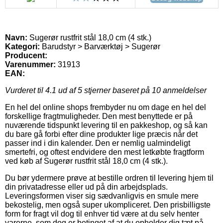
Navn:
Sugerør rustfrit stål 18,0 cm (4 stk.)
Kategori:
Barudstyr > Barværktøj > Sugerør
Producent:
Varenummer:
31913
EAN:
Vurderet til
4.1
ud af 5 stjerner baseret på
10
anmeldelser
En hel del online shops frembyder nu om dage en hel del
forskellige fragtmuligheder. Den mest benyttede er på
nuværende tidspunkt levering til en pakkeshop, og så kan
du bare gå forbi efter dine produkter lige præcis når det
passer ind i din kalender. Den er nemlig ualmindeligt
smertefri, og oftest endvidere den mest letkøbte fragtform
ved køb af Sugerør rustfrit stål 18,0 cm (4 stk.).
Du bør ydermere prøve at bestille ordren til levering hjem til
din privatadresse eller ud på din arbejdsplads.
Leveringsformen viser sig sædvanligvis en smule mere
bekostelig, men også super ukompliceret. Den prisbilligste
form for fragt vil dog til enhver tid være at du selv henter
varerne, som dog er betinget af at du opholder dig tæt på