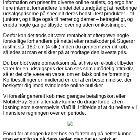
information om priser fra diverse online outlets, og ergo har
flere internet forhandlere fundet det uundgåeligt at nedbringe
udsalgspriserne på specielt deres bedst i test produkter – til
juniorer, og tillige også til herrer og damer – betragteligt, og
endda nogle gange tilbyde levering uden omkostninger.
Derfor kan det trods alt være rentabelt at efterprøve nogle
forskellige forhandlere på nettet efter rabatkoder på Sugerør
rustfrit stål 18,0 cm (4 stk.) inden du gennemfører dit køb,
således at man er sikker på at modtage den laveste pris.
Du bør blot være opmærksom på, at hvis en e-butik tilbyder
varer for en udsalgspris der kan ses som umådelig attraktiv,
så er det ofte være en varsel om en falsk online forretning.
Kortbestillinger er imidlertid en del af en bestemmelse, der
beskytter dig imod svindlende online butikker.
Vi foreslår generelt køb med gængse betalingskort eller
MobilePay. Som alternativ kunne du drage fordel af en
løsning som eksempelvis ViaBill, i tilfælde af at du hellere vil
finansiere regningen over en periode.
Forud for at nogen køber hos en forretning på nettet kunne
man egentlig se på dens regler, men det er typisk et