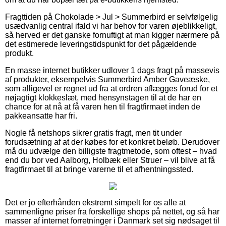
Fragttiden på Chokolade > Jul > Summerbird er selvfølgelig
usædvanlig central ifald vi har behov for varen øjeblikkeligt,
så herved er det ganske fornuftigt at man kigger nærmere på
det estimerede leveringstidspunkt for det pågældende
produkt.
En masse internet butikker udlover 1 dags fragt på massevis
af produkter, eksempelvis Summerbird Amber Gaveæske,
som alligevel er regnet ud fra at ordren aflægges forud for et
nøjagtigt klokkeslæt, med hensynstagen til at de har en
chance for at nå at få varen hen til fragtfirmaet inden de
pakkeansatte har fri.
Nogle få netshops sikrer gratis fragt, men tit under
forudsætning af at der købes for et konkret beløb. Derudover
må du udvælge den billigste fragtmetode, som oftest – hvad
end du bor ved Aalborg, Holbæk eller Struer – vil blive at få
fragtfirmaet til at bringe varerne til et afhentningssted.
Det er jo efterhånden ekstremt simpelt for os alle at
sammenligne priser fra forskellige shops på nettet, og så har
masser af internet forretninger i Danmark set sig nødsaget til