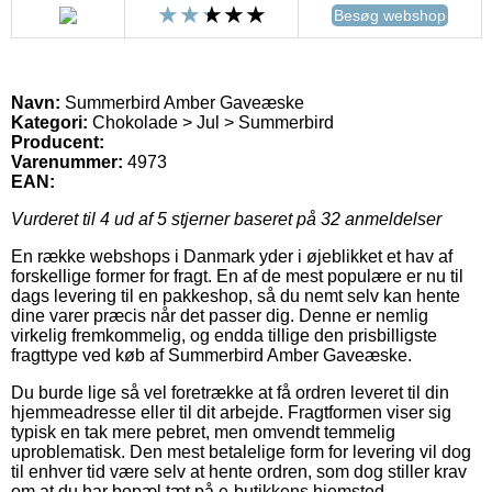
Besøg webshop
Navn:
Summerbird Amber Gaveæske
Kategori:
Chokolade > Jul > Summerbird
Producent:
Varenummer:
4973
EAN:
Vurderet til
4
ud af 5 stjerner baseret på
32
anmeldelser
En række webshops i Danmark yder i øjeblikket et hav af
forskellige former for fragt. En af de mest populære er nu til
dags levering til en pakkeshop, så du nemt selv kan hente
dine varer præcis når det passer dig. Denne er nemlig
virkelig fremkommelig, og endda tillige den prisbilligste
fragttype ved køb af Summerbird Amber Gaveæske.
Du burde lige så vel foretrække at få ordren leveret til din
hjemmeadresse eller til dit arbejde. Fragtformen viser sig
typisk en tak mere pebret, men omvendt temmelig
uproblematisk. Den mest betalelige form for levering vil dog
til enhver tid være selv at hente ordren, som dog stiller krav
om at du har bopæl tæt på e-butikkens hjemsted.