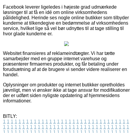
Facebook leverer ligeledes i højeste grad udmærkede
løsninger til at få en idé om online virksomhedens
pålidelighed. Herinde ses nogle online butikker som tilbyder
kunderne at tilkendegive en bedømmelse af virksomhedens
service, hvilket lige så vel bør udnyttes til at tage stilling til
hvor glade kunderne er.
Websitet finansieres af reklameindtægter. Vi har tætte
samarbejder med en gruppe internet varehuse og
præsenterer firmaernes produkter, og får betaling under
forudsætning af at de brugere vi sender videre realiserer en
handel.
Oplysninger om produkter og internet butikker opretholdes
jævnligt, men vi ønsker ikke at tage ansvar for modifikationer
der er udført siden nyligste opdatering af hjemmesidens
informationer.
BITLY:
1
1
1
1
1
1
1
1
1
1
1
1
1
1
1
1
1
1
1
1
1
1
1
1
1
1
1
1
1
1
1
1
1
1
1
1
1
1
1
1
1
1
1
1
1
1
1
1
1
1
1
1
1
1
1
1
1
1
1
1
1
1
1
1
1
1
1
1
1
1
1
1
1
1
1
1
1
1
1
1
1
1
1
1
1
1
1
1
1
1
1
1
1
1
1
1
1
1
1