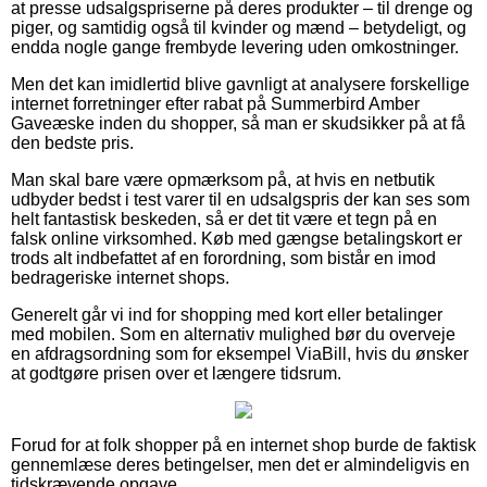
at presse udsalgspriserne på deres produkter – til drenge og
piger, og samtidig også til kvinder og mænd – betydeligt, og
endda nogle gange frembyde levering uden omkostninger.
Men det kan imidlertid blive gavnligt at analysere forskellige
internet forretninger efter rabat på Summerbird Amber
Gaveæske inden du shopper, så man er skudsikker på at få
den bedste pris.
Man skal bare være opmærksom på, at hvis en netbutik
udbyder bedst i test varer til en udsalgspris der kan ses som
helt fantastisk beskeden, så er det tit være et tegn på en
falsk online virksomhed. Køb med gængse betalingskort er
trods alt indbefattet af en forordning, som bistår en imod
bedrageriske internet shops.
Generelt går vi ind for shopping med kort eller betalinger
med mobilen. Som en alternativ mulighed bør du overveje
en afdragsordning som for eksempel ViaBill, hvis du ønsker
at godtgøre prisen over et længere tidsrum.
Forud for at folk shopper på en internet shop burde de faktisk
gennemlæse deres betingelser, men det er almindeligvis en
tidskrævende opgave.