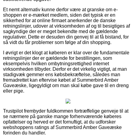
Et nemt alternativ kunne derfor være at granske om e-
shoppen er e-mærket medlem, siden det typisk er en
sikkerhed for at online firmaet anerkender de danske
retningslinjer, udover at virksomheden af og til besigtiges af
sagkyndige der er meget bekendte med de gældende
regulativer. Dette er desuden din genvej til at få bistand, for
så vidt du får problemer som følge af din shopping.
I øvrigt er det klogt at køberen er klar over de fundamentale
retningslinjer der er gældende for bestillingen, som
eksempelvis hvilken ombytningsrettighed internet
virksomheden tilbyder. Derfor er det virkelig vigtigt, at man
stadigvæk gemmer ens købsbekræftelse, således man
fremadrettet kan eftervise købet af Summerbird Amber
Gaveæske, ligegyldigt om man skal købe gave til en dreng
eller pige.
Trustpilot frembyder fuldkommen fortræffelige genveje til at
se nærmere på ganske mange forhenværende køberes
opfattelser og herved er det fornuftigt, at du udforsker
webshoppens ratings af Summerbird Amber Gaveæske
forinden du handler.