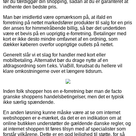
før du færdiggør din shopping, sådan at du er garanteret at
indhente den bedste pris.
Man bør imidlertid være opmærksom på, at ifald en
forretning på nettet markedsfører produkter til salg for en pris
der anses for himmelråbende billig, så bør det undertiden
være et bevis på en uoprigtig e-forretning. Betalinger med
kort er ikke desto mindre omfavnet af en ordning, som
dækker køberen overfor uoprigtige outlets på nettet.
Generelt slår vi et slag for handler med kort eller
mobilbetaling. Alternativt bør du drage nytte af en
afdragsordning som f.eks. ViaBill, forudsat du hellere vil
klare omkostningerne over et længere tidsrum.
Inden folk shopper hos en e-forretning bør man de facto
granske shoppens handelsbetingelser, men det er typisk
ikke særlig spændende.
En anden løsning kunne måske være at se om internet
webshoppen er e-mærket, da det er en indikation om at
online butikken understøtter de gældende danske regler, og
at internet shoppen tit føres tilsyn med af specialister som
forstår vilkårene. Dette er en god lejlighed til støtte, for så