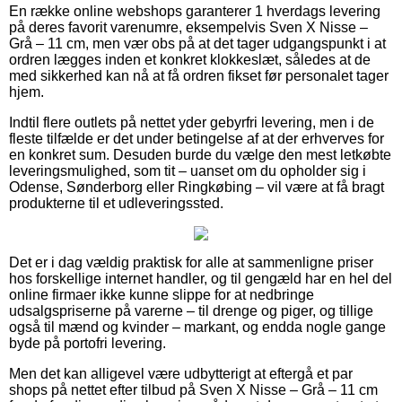
En række online webshops garanterer 1 hverdags levering
på deres favorit varenumre, eksempelvis Sven X Nisse –
Grå – 11 cm, men vær obs på at det tager udgangspunkt i at
ordren lægges inden et konkret klokkeslæt, således at de
med sikkerhed kan nå at få ordren fikset før personalet tager
hjem.
Indtil flere outlets på nettet yder gebyrfri levering, men i de
fleste tilfælde er det under betingelse af at der erhverves for
en konkret sum. Desuden burde du vælge den mest letkøbte
leveringsmulighed, som tit – uanset om du opholder sig i
Odense, Sønderborg eller Ringkøbing – vil være at få bragt
produkterne til et udleveringssted.
Det er i dag vældig praktisk for alle at sammenligne priser
hos forskellige internet handler, og til gengæld har en hel del
online firmaer ikke kunne slippe for at nedbringe
udsalgspriserne på varerne – til drenge og piger, og tillige
også til mænd og kvinder – markant, og endda nogle gange
byde på portofri levering.
Men det kan alligevel være udbytterigt at eftergå et par
shops på nettet efter tilbud på Sven X Nisse – Grå – 11 cm