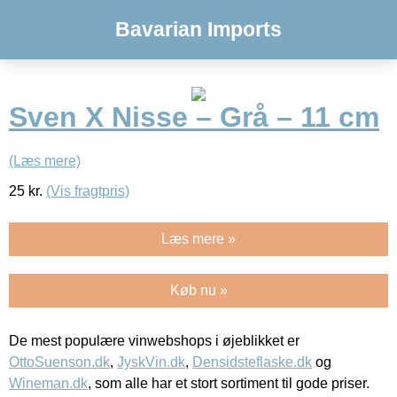
Bavarian Imports
Sven X Nisse – Grå – 11 cm
(Læs mere)
25
kr.
(Vis fragtpris)
Læs mere »
Køb nu »
De mest populære vinwebshops i øjeblikket er
OttoSuenson.dk
,
JyskVin.dk
,
Densidsteflaske.dk
og
Wineman.dk
, som alle har et stort sortiment til gode priser.