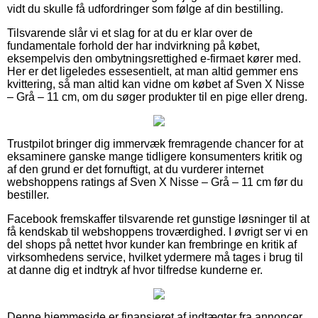
vidt du skulle få udfordringer som følge af din bestilling.
Tilsvarende slår vi et slag for at du er klar over de
fundamentale forhold der har indvirkning på købet,
eksempelvis den ombytningsrettighed e-firmaet kører med.
Her er det ligeledes essesentielt, at man altid gemmer ens
kvittering, så man altid kan vidne om købet af Sven X Nisse
– Grå – 11 cm, om du søger produkter til en pige eller dreng.
Trustpilot bringer dig immervæk fremragende chancer for at
eksaminere ganske mange tidligere konsumenters kritik og
af den grund er det fornuftigt, at du vurderer internet
webshoppens ratings af Sven X Nisse – Grå – 11 cm før du
bestiller.
Facebook fremskaffer tilsvarende ret gunstige løsninger til at
få kendskab til webshoppens troværdighed. I øvrigt ser vi en
del shops på nettet hvor kunder kan frembringe en kritik af
virksomhedens service, hvilket ydermere må tages i brug til
at danne dig et indtryk af hvor tilfredse kunderne er.
Denne hjemmeside er finansieret af indtægter fra annoncer.