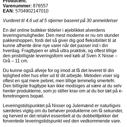
Producent:
Varenummer:
876557
EAN:
5704902147010
Vurderet til
4.6
ud af 5 stjerner baseret på
30
anmeldelser
En del online butikker tildeler i øjeblikket alverdens
leveringsmuligheder. Den mest moderne er nu om stunder
pakkeshoppen, fordi det så giver dig god fleksibilitet til at
kunne afhente dine nye varer når det passer ind i din
hverdag. Fragttypen er altså ultra praktisk, og oftest tillige
den prisbilligste leveringsform ved køb af Sven X Nisse –
Grå – 11 cm.
Du kunne også afveje for og imod at få det leveret til din
lejlighed eller hus eller ud til dit arbejde. Metoden viser sig
oftest en sjat mere pebret, men tillige temmelig smertefri.
Den billigste fragttype kan ikke modsiges at være at du selv
henter produkterne, som jo stiller krav om at du bor tæt på e-
forretningens bopæl.
Leveringstidspunktet på Nisser og Julemænd er naturligvis
særdeles vigtig om du behøver produkterne om få sekunder,
og herved er det relativt essentielt at du dobbelttjekker det
forventede leveringstidspunkt ved den vedkommende vare.