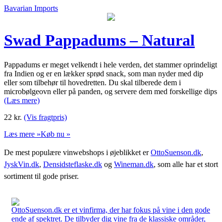
Bavarian Imports
Swad Pappadums – Natural
Pappadums er meget velkendt i hele verden, det stammer oprindeligt
fra Indien og er en lækker sprød snack, som man nyder med dip
eller som tilbehør til hovedretten. Du skal tilberede dem i
microbølgeovn eller på panden, og servere dem med forskellige dips
(Læs mere)
22
kr.
(Vis fragtpris)
Læs mere »
Køb nu »
De mest populære vinwebshops i øjeblikket er
OttoSuenson.dk
,
JyskVin.dk
,
Densidsteflaske.dk
og
Wineman.dk
, som alle har et stort
sortiment til gode priser.
OttoSuenson.dk er et vinfirma, der har fokus på vine i den gode
ende af spektret. De tilbyder dig vine fra de klassiske områder,