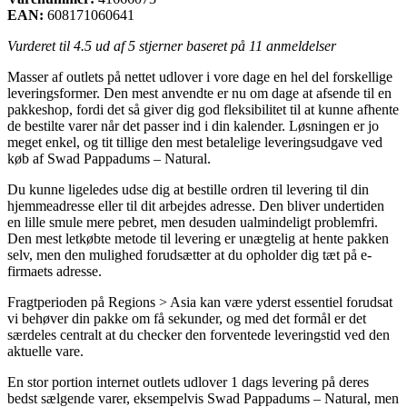
EAN:
608171060641
Vurderet til
4.5
ud af 5 stjerner baseret på
11
anmeldelser
Masser af outlets på nettet udlover i vore dage en hel del forskellige
leveringsformer. Den mest anvendte er nu om dage at afsende til en
pakkeshop, fordi det så giver dig god fleksibilitet til at kunne afhente
de bestilte varer når det passer ind i din kalender. Løsningen er jo
meget enkel, og tit tillige den mest betalelige leveringsudgave ved
køb af Swad Pappadums – Natural.
Du kunne ligeledes udse dig at bestille ordren til levering til din
hjemmeadresse eller til dit arbejdes adresse. Den bliver undertiden
en lille smule mere pebret, men desuden ualmindeligt problemfri.
Den mest letkøbte metode til levering er unægtelig at hente pakken
selv, men den mulighed forudsætter at du opholder dig tæt på e-
firmaets adresse.
Fragtperioden på Regions > Asia kan være yderst essentiel forudsat
vi behøver din pakke om få sekunder, og med det formål er det
særdeles centralt at du checker den forventede leveringstid ved den
aktuelle vare.
En stor portion internet outlets udlover 1 dags levering på deres
bedst sælgende varer, eksempelvis Swad Pappadums – Natural, men