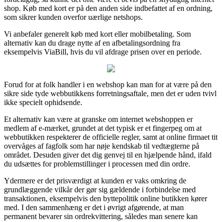
shop. Køb med kort er på den anden side indbefattet af en ordning,
som sikrer kunden overfor uærlige netshops.
Vi anbefaler generelt køb med kort eller mobilbetaling. Som
alternativ kan du drage nytte af en afbetalingsordning fra
eksempelvis ViaBill, hvis du vil afdrage prisen over en periode.
Forud for at folk handler i en webshop kan man for at være på den
sikre side tyde webbutikkens forretningsaftale, men det er uden tvivl
ikke specielt ophidsende.
Et alternativ kan være at granske om internet webshoppen er
medlem af e-mærket, grundet at det typisk er et fingerpeg om at
webbutikken respekterer de officielle regler, samt at online firmaet tit
overvåges af fagfolk som har nøje kendskab til vedtægterne på
området. Desuden giver det dig genvej til en hjælpende hånd, ifald
du udsættes for problemstillinger i processen med din ordre.
Ydermere er det prisværdigt at kunden er vaks omkring de
grundlæggende vilkår der gør sig gældende i forbindelse med
transaktionen, eksempelvis den byttepolitik online butikken kører
med. I den sammenhæng er det i øvrigt afgørende, at man
permanent bevarer sin ordrekvittering, således man senere kan