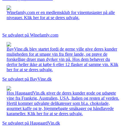
Winefamly.com er en medlemsklub for vinentusiaster på alle
niveauer. Klik her for at se deres udvalg.
Se udvalget på Winefamly.com
BayVine.dk blev startet fordi de gerne ville give deres kunder
muligheden for at smage vin fra flere lande, og prøve de
forskellige druer man dyrker vin på. Hos dem behøver du
derfor heller ikke at købe 6 eller 12 flasker af samme vin. Klik
her for at se deres udvalg.
Se udvalget på BayVine.dk
Hos HaugaardVin.dk giver de deres kunder gode og udsøgte
vine fra Frankrig, Australien, USA, Italien og resten af verden.
Hertil kommer udvalgte delikatesser som bl.a. chokolade,
gourmet kaffe og te, hjemmebagte småkager og håndlavede
karameller. Klik her for at se deres udvalg.
Se udvalget på HaugaardVin.dk