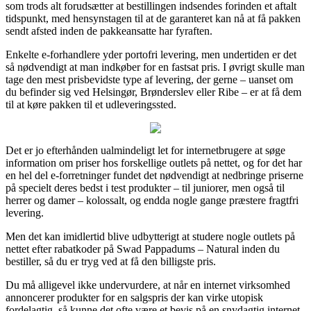
som trods alt forudsætter at bestillingen indsendes forinden et aftalt
tidspunkt, med hensynstagen til at de garanteret kan nå at få pakken
sendt afsted inden de pakkeansatte har fyraften.
Enkelte e-forhandlere yder portofri levering, men undertiden er det
så nødvendigt at man indkøber for en fastsat pris. I øvrigt skulle man
tage den mest prisbevidste type af levering, der gerne – uanset om
du befinder sig ved Helsingør, Brønderslev eller Ribe – er at få dem
til at køre pakken til et udleveringssted.
Det er jo efterhånden ualmindeligt let for internetbrugere at søge
information om priser hos forskellige outlets på nettet, og for det har
en hel del e-forretninger fundet det nødvendigt at nedbringe priserne
på specielt deres bedst i test produkter – til juniorer, men også til
herrer og damer – kolossalt, og endda nogle gange præstere fragtfri
levering.
Men det kan imidlertid blive udbytterigt at studere nogle outlets på
nettet efter rabatkoder på Swad Pappadums – Natural inden du
bestiller, så du er tryg ved at få den billigste pris.
Du må alligevel ikke undervurdere, at når en internet virksomhed
annoncerer produkter for en salgspris der kan virke utopisk
fordelagtig, så kunne det ofte være et bevis på en snydagtig internet