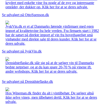
krydret med enkelte vine fra nogle af de nye og interessante
områder, der dukker op. Klik her for at se deres udvalg.
Se udvalget på OttoSuenson.dk
JyskVin.dk er et af Danmarks førende vinfirmaer med egen
import af kvalitetsvine fra hele verden. Fra firmaets start i 1982
har de satset på direkte import af vin fra hovedsageligt små
vinbønder med direkte salg til deres kunder. Klik her for at se
deres udvalg.
Se udvalget på JyskVin.dk
Densidsteflaske.dk slår sig på at de sælger vin til Danmarks
bedste netpriser, og at du kan spare 20-70 % på vinene ift.
andre webshops. Klik her for at se deres udvalg.
Se udvalget på Densidsteflaske.dk
Hos Wineman.dk finder du alt i vintilbehør. De sælger altså
ikke selve vinen, men tilbehøret dertil. Klik her for at se deres
udvalg.