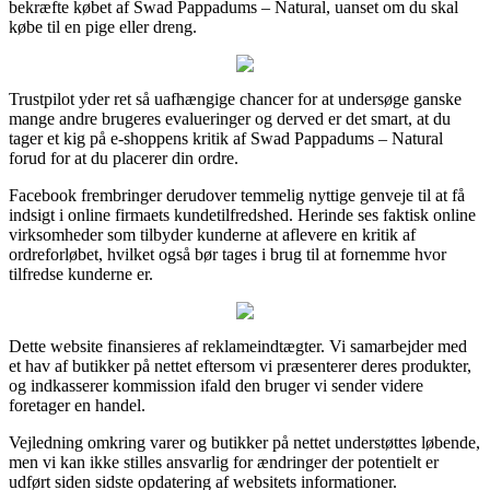
bekræfte købet af Swad Pappadums – Natural, uanset om du skal
købe til en pige eller dreng.
Trustpilot yder ret så uafhængige chancer for at undersøge ganske
mange andre brugeres evalueringer og derved er det smart, at du
tager et kig på e-shoppens kritik af Swad Pappadums – Natural
forud for at du placerer din ordre.
Facebook frembringer derudover temmelig nyttige genveje til at få
indsigt i online firmaets kundetilfredshed. Herinde ses faktisk online
virksomheder som tilbyder kunderne at aflevere en kritik af
ordreforløbet, hvilket også bør tages i brug til at fornemme hvor
tilfredse kunderne er.
Dette website finansieres af reklameindtægter. Vi samarbejder med
et hav af butikker på nettet eftersom vi præsenterer deres produkter,
og indkasserer kommission ifald den bruger vi sender videre
foretager en handel.
Vejledning omkring varer og butikker på nettet understøttes løbende,
men vi kan ikke stilles ansvarlig for ændringer der potentielt er
udført siden sidste opdatering af websitets informationer.