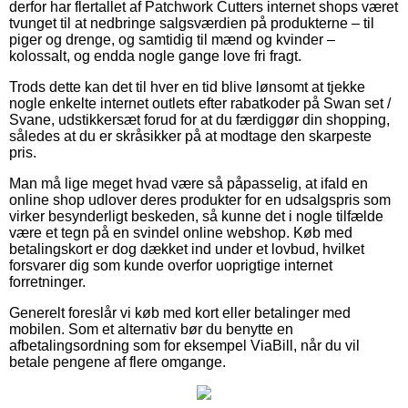
derfor har flertallet af Patchwork Cutters internet shops været
tvunget til at nedbringe salgsværdien på produkterne – til
piger og drenge, og samtidig til mænd og kvinder –
kolossalt, og endda nogle gange love fri fragt.
Trods dette kan det til hver en tid blive lønsomt at tjekke
nogle enkelte internet outlets efter rabatkoder på Swan set /
Svane, udstikkersæt forud for at du færdiggør din shopping,
således at du er skråsikker på at modtage den skarpeste
pris.
Man må lige meget hvad være så påpasselig, at ifald en
online shop udlover deres produkter for en udsalgspris som
virker besynderligt beskeden, så kunne det i nogle tilfælde
være et tegn på en svindel online webshop. Køb med
betalingskort er dog dækket ind under et lovbud, hvilket
forsvarer dig som kunde overfor uoprigtige internet
forretninger.
Generelt foreslår vi køb med kort eller betalinger med
mobilen. Som et alternativ bør du benytte en
afbetalingsordning som for eksempel ViaBill, når du vil
betale pengene af flere omgange.