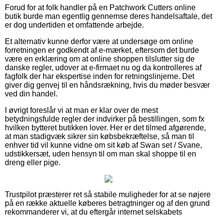
Forud for at folk handler på en Patchwork Cutters online
butik burde man egentlig gennemse deres handelsaftale, det
er dog undertiden et omfattende arbejde.
Et alternativ kunne derfor være at undersøge om online
forretningen er godkendt af e-mærket, eftersom det burde
være en erklæring om at online shoppen tilslutter sig de
danske regler, udover at e-firmaet nu og da kontrolleres af
fagfolk der har ekspertise inden for retningslinjerne. Det
giver dig genvej til en håndsrækning, hvis du møder besvær
ved din handel.
I øvrigt foreslår vi at man er klar over de mest
betydningsfulde regler der indvirker på bestillingen, som fx
hvilken bytteret butikken lover. Her er det tilmed afgørende,
at man stadigvæk sikrer sin købsbekræftelse, så man til
enhver tid vil kunne vidne om sit køb af Swan set / Svane,
udstikkersæt, uden hensyn til om man skal shoppe til en
dreng eller pige.
Trustpilot præsterer ret så stabile muligheder for at se nøjere
på en række aktuelle køberes betragtninger og af den grund
rekommanderer vi, at du eftergår internet selskabets