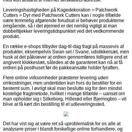
Leveringshastigheden på Kagedekoration > Patchwork
Cutters > Dyr med Patchwork Cutters kan i nogle tilfælde
være temmelig afgørende forudsat vi behøver produkterne
omgående, så i det øjemed er det nemlig vigtigt at man
dobbelttjekker leveringstidspunktet ved det vedkommende
produkt.
En række e-shops tilbyder dag-til-dag fragt på massevis af
produkter, eksempelvis Swan set / Svane, udstikkersæt, men
husk at det påkræver at ordren gennemføres tidligere end et
angivent klokkeslæt, således at de garanteret kan nå at få
ordren på posthuset før de pakkeansatte holder fyraften.
Flere online virksomheder præsterer levering uden
omkostninger, men undertiden kun hvis du bestiller for en
bestemt sum. I øvrigt skal man beslutte sig for den mindst
kostelige fragtmetode, hvilket i mange tilfælde – uanset om
man opholder sig i Silkeborg, Hillerød eller Bjerringbro – vil
blive at få kørt din bestilling til et udleveringssted.
Det har vist sig at være ret så uproblematisk for os alle at
analysere priser i blandt forskellige online forhandlere, og