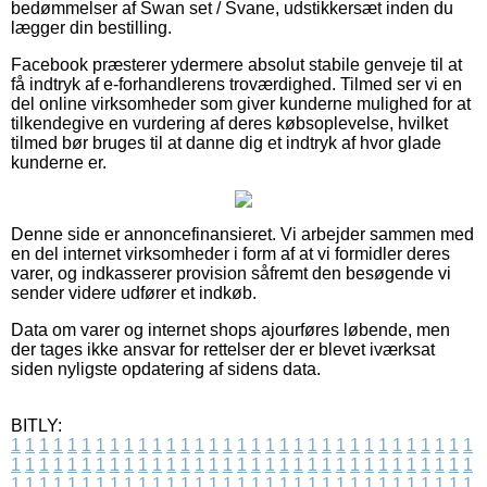
bedømmelser af Swan set / Svane, udstikkersæt inden du
lægger din bestilling.
Facebook præsterer ydermere absolut stabile genveje til at
få indtryk af e-forhandlerens troværdighed. Tilmed ser vi en
del online virksomheder som giver kunderne mulighed for at
tilkendegive en vurdering af deres købsoplevelse, hvilket
tilmed bør bruges til at danne dig et indtryk af hvor glade
kunderne er.
Denne side er annoncefinansieret. Vi arbejder sammen med
en del internet virksomheder i form af at vi formidler deres
varer, og indkasserer provision såfremt den besøgende vi
sender videre udfører et indkøb.
Data om varer og internet shops ajourføres løbende, men
der tages ikke ansvar for rettelser der er blevet iværksat
siden nyligste opdatering af sidens data.
BITLY:
1
1
1
1
1
1
1
1
1
1
1
1
1
1
1
1
1
1
1
1
1
1
1
1
1
1
1
1
1
1
1
1
1
1
1
1
1
1
1
1
1
1
1
1
1
1
1
1
1
1
1
1
1
1
1
1
1
1
1
1
1
1
1
1
1
1
1
1
1
1
1
1
1
1
1
1
1
1
1
1
1
1
1
1
1
1
1
1
1
1
1
1
1
1
1
1
1
1
1