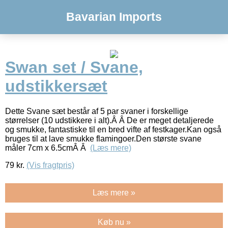
Bavarian Imports
Swan set / Svane,
udstikkersæt
Dette Svane sæt består af 5 par svaner i forskellige
størrelser (10 udstikkere i alt).Â Â De er meget detaljerede
og smukke, fantastiske til en bred vifte af festkager.Kan også
bruges til at lave smukke flamingoer.Den største svane
måler 7cm x 6.5cmÂ Â
(Læs mere)
79
kr.
(Vis fragtpris)
Læs mere »
Køb nu »