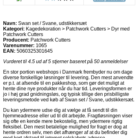
Navn:
Swan set / Svane, udstikkersæt
Kategori:
Kagedekoration > Patchwork Cutters > Dyr med
Patchwork Cutters
Producent:
Patchwork Cutters
Varenummer:
1065
EAN:
5060325301645
Vurderet til
4.5
ud af 5 stjerner baseret på
50
anmeldelser
En stor portion webshops i Danmark frembyder nu om dage
diverse forskellige løsninger til levering. Den mest anvendte
er p.t. at afsende til en pakkeshop, som gør det muligt at
hente dine nye produkter når du har tid. Leveringsformen er
jo i høj grad gnidningsløs, og typisk tillige den prisbilligste
leveringsmetode ved køb af Swan set / Svane, udstikkersæt.
Du kan ydermere udse dig at vælge at få sendt til din
hjemmeadresse eller ud til dit arbejde. Fragtløsningen viser
sig ofte en kende mere bekostelig, men ydermere rigtig
fleksibel. Den mest betalelige mulighed for fragt er dog at
hente ordren selv, men det afhænger af at du befinder dig
med kort afstand til internet selskabets adresse.