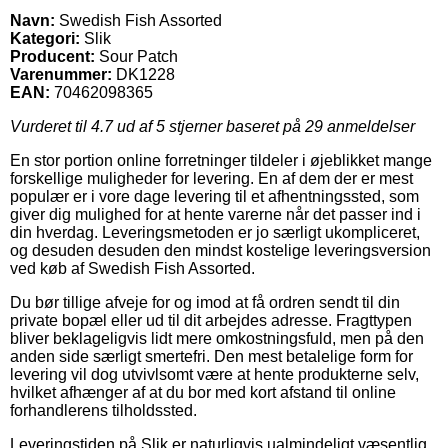
Navn:
Swedish Fish Assorted
Kategori:
Slik
Producent:
Sour Patch
Varenummer:
DK1228
EAN:
70462098365
Vurderet til
4.7
ud af 5 stjerner baseret på
29
anmeldelser
En stor portion online forretninger tildeler i øjeblikket mange
forskellige muligheder for levering. En af dem der er mest
populær er i vore dage levering til et afhentningssted, som
giver dig mulighed for at hente varerne når det passer ind i
din hverdag. Leveringsmetoden er jo særligt ukompliceret,
og desuden desuden den mindst kostelige leveringsversion
ved køb af Swedish Fish Assorted.
Du bør tillige afveje for og imod at få ordren sendt til din
private bopæl eller ud til dit arbejdes adresse. Fragttypen
bliver beklageligvis lidt mere omkostningsfuld, men på den
anden side særligt smertefri. Den mest betalelige form for
levering vil dog utvivlsomt være at hente produkterne selv,
hvilket afhænger af at du bor med kort afstand til online
forhandlerens tilholdssted.
Leveringstiden på Slik er naturligvis ualmindeligt væsentlig