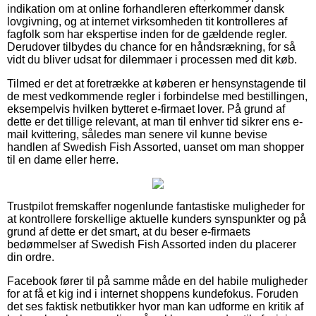
indikation om at online forhandleren efterkommer dansk
lovgivning, og at internet virksomheden tit kontrolleres af
fagfolk som har ekspertise inden for de gældende regler.
Derudover tilbydes du chance for en håndsrækning, for så
vidt du bliver udsat for dilemmaer i processen med dit køb.
Tilmed er det at foretrække at køberen er hensynstagende til
de mest vedkommende regler i forbindelse med bestillingen,
eksempelvis hvilken bytteret e-firmaet lover. På grund af
dette er det tillige relevant, at man til enhver tid sikrer ens e-
mail kvittering, således man senere vil kunne bevise
handlen af Swedish Fish Assorted, uanset om man shopper
til en dame eller herre.
Trustpilot fremskaffer nogenlunde fantastiske muligheder for
at kontrollere forskellige aktuelle kunders synspunkter og på
grund af dette er det smart, at du beser e-firmaets
bedømmelser af Swedish Fish Assorted inden du placerer
din ordre.
Facebook fører til på samme måde en del habile muligheder
for at få et kig ind i internet shoppens kundefokus. Foruden
det ses faktisk netbutikker hvor man kan udforme en kritik af