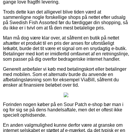
gange love fragtfri levering.
Trods dette kan det alligevel blive tiden værd at
sammenligne nogle forskellige shops på nettet efter udsalg
på Swedish Fish Assorted før du færdiggør din shopping, så
du ikke er i tvivl om at få den mest betalelige pris.
Man må dog være klar over, at såfremt en butik på nettet
afsætter et produkt til en pris der anses for uforståeligt
letkøbt, burde det tit være et signal om en snydagtig e-butik.
Betalinger med kort er imidlertid omfavnet af en retningslinje,
som passer på dig overfor bedrageriske internet handler.
Generelt anbefaler vi køb med betalingskort eller betalinger
med mobilen. Som et alternativ burde du anvende en
afbetalingsløsning som for eksempel ViaBill, såfremt du
ønsker at finansiere beløbet over tid.
Forinden nogen køber på en Sour Patch e-shop bør man i
og for sig se på dens handelsaftale, men det er oftest ikke
specielt ophidsende.
En anden valgmulighed kunne derfor være at granske om
internet selskabet er støttet af e-mærket, da det typisk er en