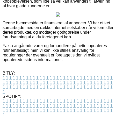
købsoplevelsen, som lige så vel kan anvendes til afvejning
af hvor glade kunderne er.
Denne hjemmeside er finansieret af annoncer. Vi har et tæt
samarbejde med en række internet selskaber når vi formidler
deres produkter, og modtager godtgørelse under
forudsætning af at du foretager et køb.
Fakta angående varer og forhandlere på nettet opdateres
rutinemæssigt, men vi kan ikke stilles ansvarlig for
reguleringer der eventuelt er foretaget siden vi nyligst
opdaterede sidens informationer.
BITLY:
1
1
1
1
1
1
1
1
1
1
1
1
1
1
1
1
1
1
1
1
1
1
1
1
1
1
1
1
1
1
1
1
1
1
1
1
1
1
1
1
1
1
1
1
1
1
1
1
1
1
1
1
1
1
1
1
1
1
1
1
1
1
1
1
1
1
1
1
1
1
1
1
1
1
1
1
1
1
1
1
1
1
1
1
1
1
1
1
1
1
1
1
1
1
1
1
1
1
1
1
SPOTIFY:
1
1
1
1
1
1
1
1
1
1
1
1
1
1
1
1
1
1
1
1
1
1
1
1
1
1
1
1
1
1
1
1
1
1
1
1
1
1
1
1
1
1
1
1
1
1
1
1
1
1
1
1
1
1
1
1
1
1
1
1
1
1
1
1
1
1
1
1
1
1
1
1
1
1
1
1
1
1
1
1
1
1
1
1
1
1
1
1
1
1
1
1
1
1
1
1
1
1
1
1