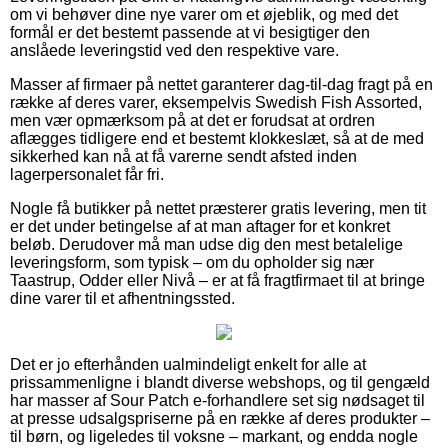
om vi behøver dine nye varer om et øjeblik, og med det
formål er det bestemt passende at vi besigtiger den
anslåede leveringstid ved den respektive vare.
Masser af firmaer på nettet garanterer dag-til-dag fragt på en
række af deres varer, eksempelvis Swedish Fish Assorted,
men vær opmærksom på at det er forudsat at ordren
aflægges tidligere end et bestemt klokkeslæt, så at de med
sikkerhed kan nå at få varerne sendt afsted inden
lagerpersonalet får fri.
Nogle få butikker på nettet præsterer gratis levering, men tit
er det under betingelse af at man aftager for et konkret
beløb. Derudover må man udse dig den mest betalelige
leveringsform, som typisk – om du opholder sig nær
Taastrup, Odder eller Nivå – er at få fragtfirmaet til at bringe
dine varer til et afhentningssted.
Det er jo efterhånden ualmindeligt enkelt for alle at
prissammenligne i blandt diverse webshops, og til gengæld
har masser af Sour Patch e-forhandlere set sig nødsaget til
at presse udsalgspriserne på en række af deres produkter –
til børn, og ligeledes til voksne – markant, og endda nogle