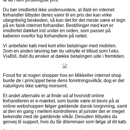
Du bør imidlertid ikke undervurdere, at ifald en internet
forhandler tilbyder deres varer til en pris der kan virke
ubegribelig beskeden, så kan det for det meste være et tegn
på en falsk internet forhandler. Bestillinger med kort er
imidlertid dækket ind under en orden, som passer på
køberen overfor fup forhandlere på nettet.
Vi anbefaler køb med kort eller betalinger med mobilen.
Som en anden løsning bør du udnytte et tilbud som f.eks.
ViaBill, ifald du ønsker at dække betalingen ude i fremtiden.
Forud for at nogen shopper hos en Mikkeller internet shop
burde de i princippet bese dens forretningsvilkår, dog er det
naturligvis ikke særlig morsomt.
Et andet alternativ er at finde ud af hvorvidt online
forhandleren er e-mærket, som burde være et bevis på at
online webshoppen følger gældende dansk lovgivning, samt
at den en gang i mellem kontrolleres af jurister der er meget
bekendte med de gældende vilkår. Desuden tilbydes du
genvej til support, hvis du får dilemmaer som følge af dit køb.