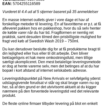
EAN:
5704255116589
Vurderet til
4.4
ud af 5 stjerner baseret på
35
anmeldelser
En masse internet outlets giver i vore dage et hav af
forskellige metoder til levering. En af favoritterne er p.t. at få
afleveret pakken hos en pakkeshop, hvor du så selv henter
de købte varer når du har tid. Fragtformen er nemlig ret
praktisk, samt desuden tilmed den prisbilligste mulighed for
fragt ved køb af Swedish Wash 2019 – 750ml.
Du kan derudover beslutte dig for at få produkterne bragt til
din lejlighed eller hus eller til dit arbejde. Den bliver
beklageligvis et hak mere omkostningsfuld, men tillige
særligt ukompliceret. Den mest betalelige leveringsmetode
er dog at hente varerne selv, men det betinges af at du har
bopæl i kort afstand af internet selskabets adresse.
Leveringstidspunktet på New Arrivals er selvfølgelig yderst
udslagsgivende forudsat vi står og skal bruge varen nu og
her, så af den grund er det utvivlsomt aktuelt at du kigger
nærmere på den forventede leveringstid ved det relevante
produkt.
De fleste online firmaer tilbyder levering på blot en enkelt