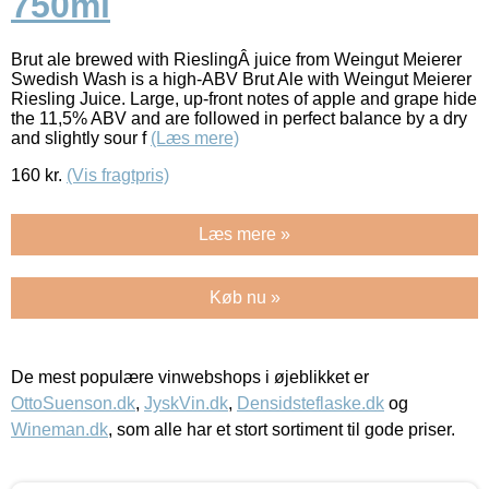
750ml
Brut ale brewed with RieslingÂ juice from Weingut Meierer
Swedish Wash is a high-ABV Brut Ale with Weingut Meierer
Riesling Juice. Large, up-front notes of apple and grape hide
the 11,5% ABV and are followed in perfect balance by a dry
and slightly sour f
(Læs mere)
160
kr.
(Vis fragtpris)
Læs mere »
Køb nu »
De mest populære vinwebshops i øjeblikket er
OttoSuenson.dk
,
JyskVin.dk
,
Densidsteflaske.dk
og
Wineman.dk
, som alle har et stort sortiment til gode priser.