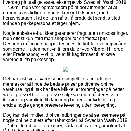
hverdag på utallige varer, eksempelvis Swedish Wash 2019
– 750ml, men vær opmærksom på at det afhænger af at
ordren laves tidligere end et konkret tidspunkt, med
hensynstagen til at de kan nå at få produktet sendt afsted
forinden pakkepersonalet tager hjem.
Nogle enkelte e-butikker garanterer fragt uden omkostninger,
men oftest kun ifald man shopper for en fastsat pris.
Desuden må man snuppe den mest letkøbte leveringsmåde,
som gerne – uden hensyn til om du er ved Viborg, Hillerød
eller Fredensborg – vil blive at få fragtfirmaet til at køre
varerne til en pakkeshop.
Det har vist sig at være super simpelt for almindelige
mennesker at finde de bedste priser på diverse online
varehuse, og til tak har flere Mikkeller forretninger på nettet
været presset til at at presse salgsværdien på deres varer –
til børn, og samtidig til damer og herrer – betydeligt, og
endda nogle gange præstere levering uden beregning.
Dog kan det imidlertid blive indbringende at se nærmere på
nogle online outlets efter rabatkoder på Swedish Wash 2019
– 750ml forud for at du køber, sådan at man er garanteret at
få fat i den prisbilligste pris.