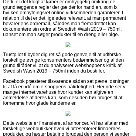
Dertil er det klogt at køber er omhyggelig omkring de
grundlæggende regler der gælder for handlen, som fx
hvilken ombytningsret online virksomheden garanterer. I
relation til det er det ligeledes relevant, at man permanent
bevarer ens ordremail, således man fremadrettet kan
dokumentere sin ordre af Swedish Wash 2019 – 750ml,
uanset om man søger produkter til en dreng eller pige.
Trustpilot tilbyder dig ret så gode genveje til at udforske
forskellige øvrige konsumenters bedømmelser og af den
grund tilråder vi, at du analyserer webshoppens kritik af
Swedish Wash 2019 – 750ml inden du bestiller.
Facebook præsterer tilsvarende sådan set pæne løsninger
til at få en idé om e-shoppens pålidelighed. Herinde ser vi
mange internet varehuse hvor kunder kan afgive en
anmeldelse af deres køb, som desuden bør bruges til at
fornemme hvor glade kunderne er.
Dette website er finansieret af annoncer. Vi har aftaler med
forskellige webbutikker hvori vi præsenterer firmaernes
produkter, og høster betaling forudsat den person vi sender