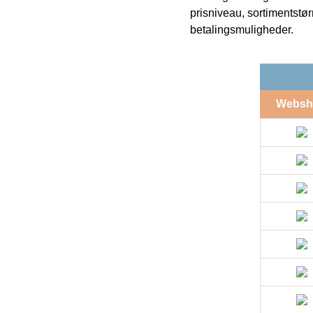
prisniveau, sortimentstø
betalingsmuligheder.
Websh