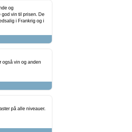
unde og
od vin til prisen. De
dsalig i Frankrig og i
er også vin og anden
ster på alle niveauer.