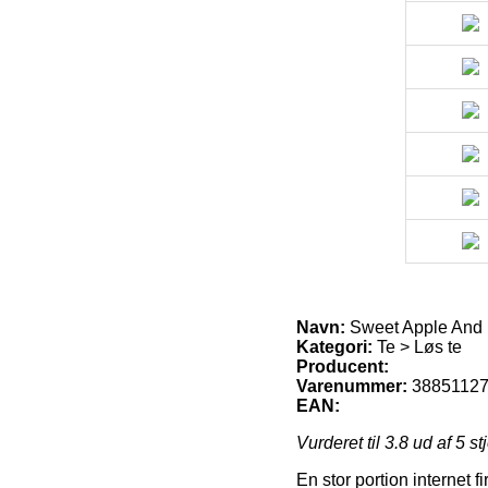
Navn:
Sweet Apple And 
Kategori:
Te > Løs te
Producent:
Varenummer:
3885112
EAN:
Vurderet til
3.8
ud af 5 st
En stor portion internet 