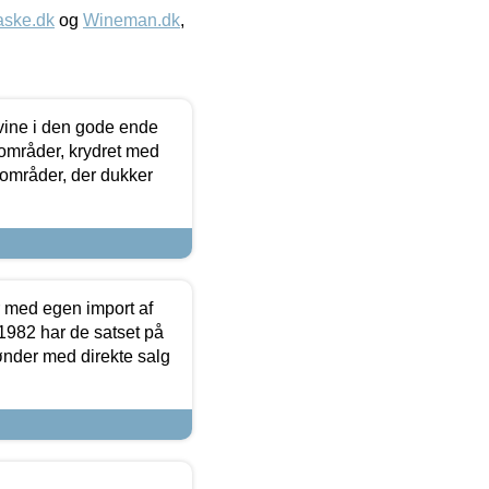
aske.dk
og
Wineman.dk
,
 vine i den gode ende
e områder, krydret med
 områder, der dukker
r med egen import af
i 1982 har de satset på
ønder med direkte salg