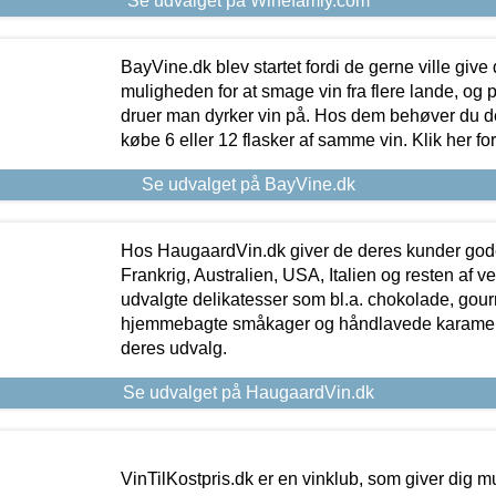
Se udvalget på Winefamly.com
BayVine.dk blev startet fordi de gerne ville give
muligheden for at smage vin fra flere lande, og p
druer man dyrker vin på. Hos dem behøver du der
købe 6 eller 12 flasker af samme vin. Klik her fo
Se udvalget på BayVine.dk
Hos HaugaardVin.dk giver de deres kunder gode
Frankrig, Australien, USA, Italien og resten af v
udvalgte delikatesser som bl.a. chokolade, gourm
hjemmebagte småkager og håndlavede karameller
deres udvalg.
Se udvalget på HaugaardVin.dk
VinTilKostpris.dk er en vinklub, som giver dig m