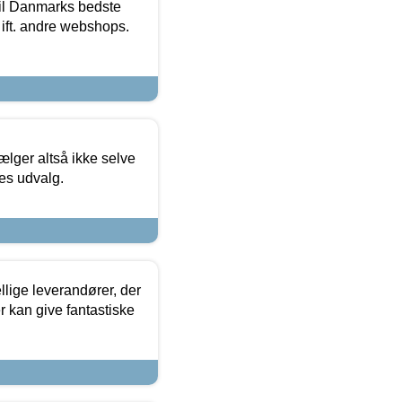
 til Danmarks bedste
 ift. andre webshops.
ælger altså ikke selve
res udvalg.
lige leverandører, der
r kan give fantastiske