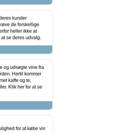
 deres kunder
røve de forskellige
for heller ikke at
r at se deres udvalg.
 og udsøgte vine fra
erden. Hertil kommer
et kaffe og te,
. Klik her for at se
ulighed for at købe vin