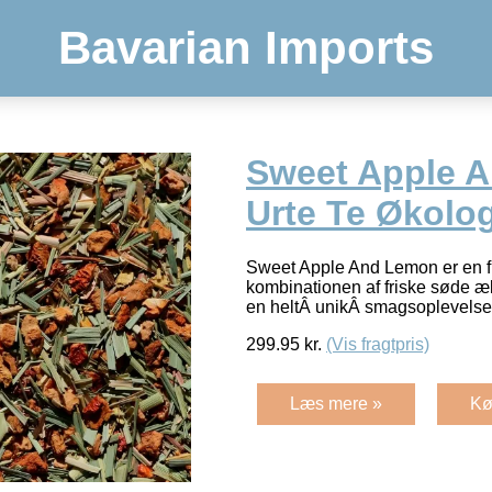
Bavarian Imports
Sweet Apple 
Urte Te Økolo
Sweet Apple And Lemon er en fri
kombinationen af friske søde æ
en heltÂ unikÂ smagsoplevels
299.95
kr.
(Vis fragtpris)
Læs mere »
Kø