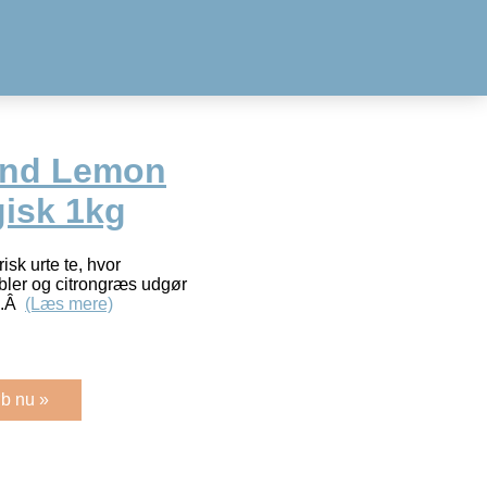
And Lemon
gisk 1kg
sk urte te, hvor
bler og citrongræs udgør
e.Â
(Læs mere)
b nu »