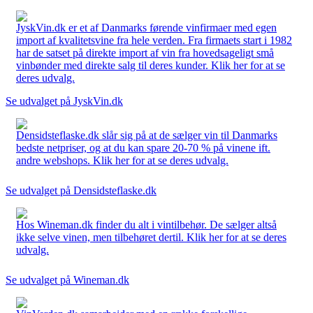
JyskVin.dk er et af Danmarks førende vinfirmaer med egen
import af kvalitetsvine fra hele verden. Fra firmaets start i 1982
har de satset på direkte import af vin fra hovedsageligt små
vinbønder med direkte salg til deres kunder. Klik her for at se
deres udvalg.
Se udvalget på JyskVin.dk
Densidsteflaske.dk slår sig på at de sælger vin til Danmarks
bedste netpriser, og at du kan spare 20-70 % på vinene ift.
andre webshops. Klik her for at se deres udvalg.
Se udvalget på Densidsteflaske.dk
Hos Wineman.dk finder du alt i vintilbehør. De sælger altså
ikke selve vinen, men tilbehøret dertil. Klik her for at se deres
udvalg.
Se udvalget på Wineman.dk