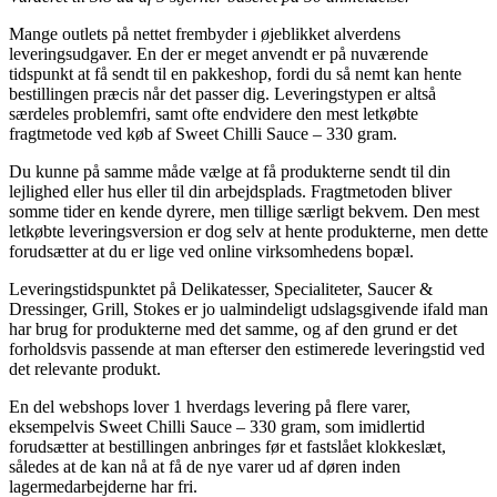
Mange outlets på nettet frembyder i øjeblikket alverdens
leveringsudgaver. En der er meget anvendt er på nuværende
tidspunkt at få sendt til en pakkeshop, fordi du så nemt kan hente
bestillingen præcis når det passer dig. Leveringstypen er altså
særdeles problemfri, samt ofte endvidere den mest letkøbte
fragtmetode ved køb af Sweet Chilli Sauce – 330 gram.
Du kunne på samme måde vælge at få produkterne sendt til din
lejlighed eller hus eller til din arbejdsplads. Fragtmetoden bliver
somme tider en kende dyrere, men tillige særligt bekvem. Den mest
letkøbte leveringsversion er dog selv at hente produkterne, men dette
forudsætter at du er lige ved online virksomhedens bopæl.
Leveringstidspunktet på Delikatesser, Specialiteter, Saucer &
Dressinger, Grill, Stokes er jo ualmindeligt udslagsgivende ifald man
har brug for produkterne med det samme, og af den grund er det
forholdsvis passende at man efterser den estimerede leveringstid ved
det relevante produkt.
En del webshops lover 1 hverdags levering på flere varer,
eksempelvis Sweet Chilli Sauce – 330 gram, som imidlertid
forudsætter at bestillingen anbringes før et fastslået klokkeslæt,
således at de kan nå at få de nye varer ud af døren inden
lagermedarbejderne har fri.