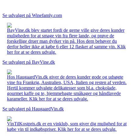
Se udvalget på Winefamly.com
BayVine.dk blev startet fordi de gerne ville give deres kunder
muligheden for at smage vin fra flere lande, og prøve de
forskellige druer man dyrker vin på. Hos dem behøver du
derfor heller ikke at købe 6 eller 12 flasker af samme vin. Klik
her for at se deres udvalg.
Se udvalget på BayVine.dk
Hos HaugaardVin.dk giver de deres kunder gode og udsøgte
vine fra Frankrig, Australien, USA, Italien og resten af verden.
Hertil kommer udvalgte delikatesser som bl.a. chokolade,
gourmet kaffe og te, hjemmebagte småkager og håndlavede
karameller. Klik her for at se deres udvalg.
Se udvalget på HaugaardVin.dk
VinTilKostpris.dk er en vinklub, som giver dig mulighed for at
købe vin til indkøbspriser. Klik her for at se deres udvalg.