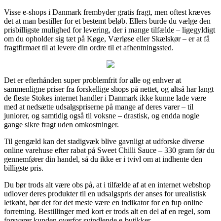
Visse e-shops i Danmark frembyder gratis fragt, men oftest kræves
det at man bestiller for et bestemt beløb. Ellers burde du vælge den
prisbilligste mulighed for levering, der i mange tilfælde – ligegyldigt
om du opholder sig tæt på Køge, Værløse eller Skælskør – er at få
fragtfirmaet til at levere din ordre til et afhentningssted.
Det er efterhånden super problemfrit for alle og enhver at
sammenligne priser fra forskellige shops på nettet, og altså har langt
de fleste Stokes internet handler i Danmark ikke kunne lade være
med at nedsætte udsalgspriserne på mange af deres varer – til
juniorer, og samtidig også til voksne – drastisk, og endda nogle
gange sikre fragt uden omkostninger.
Til gengæld kan det stadigvæk blive gavnligt at udforske diverse
online varehuse efter rabat på Sweet Chilli Sauce – 330 gram før du
gennemfører din handel, så du ikke er i tvivl om at indhente den
billigste pris.
Du bør trods alt være obs på, at i tilfælde af at en internet webshop
udlover deres produkter til en udsalgspris der anses for urealistisk
letkøbt, bør det for det meste være en indikator for en fup online
forretning. Bestillinger med kort er trods alt en del af en regel, som
forsvarer kunden overfor svindlende e-butikker.