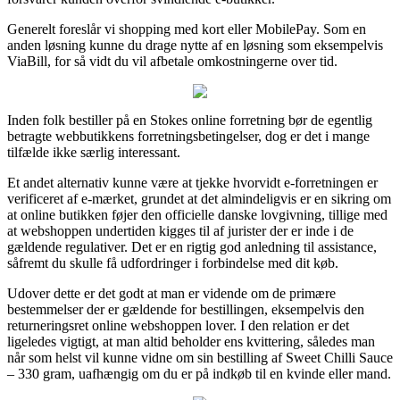
Generelt foreslår vi shopping med kort eller MobilePay. Som en
anden løsning kunne du drage nytte af en løsning som eksempelvis
ViaBill, for så vidt du vil afbetale omkostningerne over tid.
Inden folk bestiller på en Stokes online forretning bør de egentlig
betragte webbutikkens forretningsbetingelser, dog er det i mange
tilfælde ikke særlig interessant.
Et andet alternativ kunne være at tjekke hvorvidt e-forretningen er
verificeret af e-mærket, grundet at det almindeligvis er en sikring om
at online butikken føjer den officielle danske lovgivning, tillige med
at webshoppen undertiden kigges til af jurister der er inde i de
gældende regulativer. Det er en rigtig god anledning til assistance,
såfremt du skulle få udfordringer i forbindelse med dit køb.
Udover dette er det godt at man er vidende om de primære
bestemmelser der er gældende for bestillingen, eksempelvis den
returneringsret online webshoppen lover. I den relation er det
ligeledes vigtigt, at man altid beholder ens kvittering, således man
når som helst vil kunne vidne om sin bestilling af Sweet Chilli Sauce
– 330 gram, uafhængig om du er på indkøb til en kvinde eller mand.