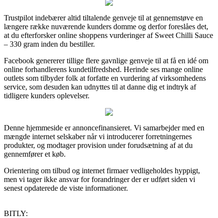
Trustpilot indebærer altid tiltalende genveje til at gennemstøve en
længere række nuværende kunders domme og derfor foreslåes det,
at du efterforsker online shoppens vurderinger af Sweet Chilli Sauce
– 330 gram inden du bestiller.
Facebook genererer tillige flere gavnlige genveje til at få en idé om
online forhandlerens kundetilfredshed. Herinde ses mange online
outlets som tilbyder folk at forfatte en vurdering af virksomhedens
service, som desuden kan udnyttes til at danne dig et indtryk af
tidligere kunders oplevelser.
Denne hjemmeside er annoncefinansieret. Vi samarbejder med en
mængde internet selskaber når vi introducerer forretningernes
produkter, og modtager provision under forudsætning af at du
gennemfører et køb.
Orientering om tilbud og internet firmaer vedligeholdes hyppigt,
men vi tager ikke ansvar for forandringer der er udført siden vi
senest opdaterede de viste informationer.
BITLY: