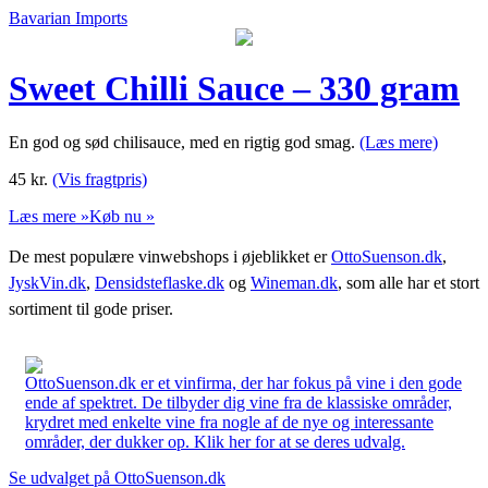
Bavarian Imports
Sweet Chilli Sauce – 330 gram
En god og sød chilisauce, med en rigtig god smag.
(Læs mere)
45
kr.
(Vis fragtpris)
Læs mere »
Køb nu »
De mest populære vinwebshops i øjeblikket er
OttoSuenson.dk
,
JyskVin.dk
,
Densidsteflaske.dk
og
Wineman.dk
, som alle har et stort
sortiment til gode priser.
OttoSuenson.dk er et vinfirma, der har fokus på vine i den gode
ende af spektret. De tilbyder dig vine fra de klassiske områder,
krydret med enkelte vine fra nogle af de nye og interessante
områder, der dukker op. Klik her for at se deres udvalg.
Se udvalget på OttoSuenson.dk