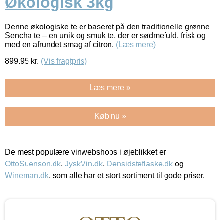
Økologisk 3kg
Denne økologiske te er baseret på den traditionelle grønne
Sencha te – en unik og smuk te, der er sødmefuld, frisk og
med en afrundet smag af citron.
(Læs mere)
899.95
kr.
(Vis fragtpris)
Læs mere »
Køb nu »
De mest populære vinwebshops i øjeblikket er
OttoSuenson.dk
,
JyskVin.dk
,
Densidsteflaske.dk
og
Wineman.dk
, som alle har et stort sortiment til gode priser.