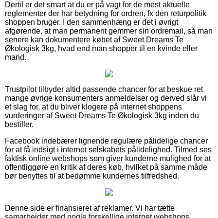
Dertil er det smart at du er på vagt for de mest aktuelle
reglementer der har betydning for ordren, fx den returpolitik
shoppen bruger. I den sammenhæng er det i øvrigt
afgørende, at man permanent gemmer sin ordremail, så man
senere kan dokumentere købet af Sweet Dreams Te
Økologisk 3kg, hvad end man shopper til en kvinde eller
mand.
Trustpilot tilbyder altid passende chancer for at beskue ret
mange øvrige konsumenters anmeldelser og derved slår vi
et slag for, at du bliver klogere på internet shoppens
vurderinger af Sweet Dreams Te Økologisk 3kg inden du
bestiller.
Facebook indebærer lignende regulære pålidelige chancer
for at få indsigt i internet selskabets pålidelighed. Tilmed ses
faktisk online webshops som giver kunderne mulighed for at
offentliggøre en kritik af deres køb, hvilket på samme måde
bør benyttes til at bedømme kundernes tilfredshed.
Denne side er finansieret af reklamer. Vi har tætte
samarbejder med nogle forskellige internet webshops