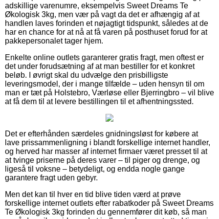
adskillige varenumre, eksempelvis Sweet Dreams Te
Økologisk 3kg, men vær på vagt da det er afhængig af at
handlen laves forinden et nøjagtigt tidspunkt, således at de
har en chance for at nå at få varen på posthuset forud for at
pakkepersonalet tager hjem.
Enkelte online outlets garanterer gratis fragt, men oftest er
det under forudsætning af at man bestiller for et konkret
beløb. I øvrigt skal du udvælge den prisbilligste
leveringsmodel, der i mange tilfælde – uden hensyn til om
man er tæt på Holstebro, Værløse eller Bjerringbro – vil blive
at få dem til at levere bestillingen til et afhentningssted.
Det er efterhånden særdeles gnidningsløst for købere at
lave prissammenligning i blandt forskellige internet handler,
og herved har masser af internet firmaer været presset til at
at tvinge priserne på deres varer – til piger og drenge, og
ligeså til voksne – betydeligt, og endda nogle gange
garantere fragt uden gebyr.
Men det kan til hver en tid blive tiden værd at prøve
forskellige internet outlets efter rabatkoder på Sweet Dreams
Te Økologisk 3kg forinden du gennemfører dit køb, så man