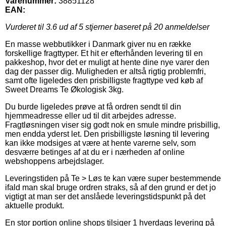
Varenummer:
38851128
EAN:
Vurderet til
3.6
ud af 5 stjerner baseret på
20
anmeldelser
En masse webbutikker i Danmark giver nu en række
forskellige fragttyper. Et hit er efterhånden levering til en
pakkeshop, hvor det er muligt at hente dine nye varer den
dag der passer dig. Muligheden er altså rigtig problemfri,
samt ofte ligeledes den prisbilligste fragttype ved køb af
Sweet Dreams Te Økologisk 3kg.
Du burde ligeledes prøve at få ordren sendt til din
hjemmeadresse eller ud til dit arbejdes adresse.
Fragtløsningen viser sig godt nok en smule mindre prisbillig,
men endda yderst let. Den prisbilligste løsning til levering
kan ikke modsiges at være at hente varerne selv, som
desværre betinges af at du er i nærheden af online
webshoppens arbejdslager.
Leveringstiden på Te > Løs te kan være super bestemmende
ifald man skal bruge ordren straks, så af den grund er det jo
vigtigt at man ser det anslåede leveringstidspunkt på det
aktuelle produkt.
En stor portion online shops tilsiger 1 hverdags levering på