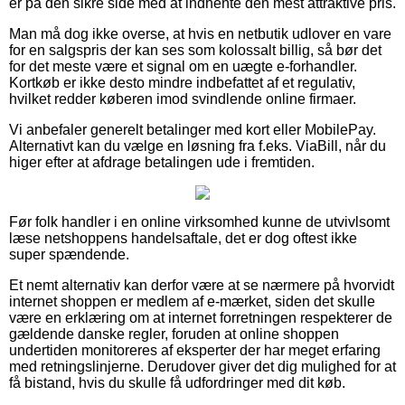
er på den sikre side med at indhente den mest attraktive pris.
Man må dog ikke overse, at hvis en netbutik udlover en vare
for en salgspris der kan ses som kolossalt billig, så bør det
for det meste være et signal om en uægte e-forhandler.
Kortkøb er ikke desto mindre indbefattet af et regulativ,
hvilket redder køberen imod svindlende online firmaer.
Vi anbefaler generelt betalinger med kort eller MobilePay.
Alternativt kan du vælge en løsning fra f.eks. ViaBill, når du
higer efter at afdrage betalingen ude i fremtiden.
Før folk handler i en online virksomhed kunne de utvivlsomt
læse netshoppens handelsaftale, det er dog oftest ikke
super spændende.
Et nemt alternativ kan derfor være at se nærmere på hvorvidt
internet shoppen er medlem af e-mærket, siden det skulle
være en erklæring om at internet forretningen respekterer de
gældende danske regler, foruden at online shoppen
undertiden monitoreres af eksperter der har meget erfaring
med retningslinjerne. Derudover giver det dig mulighed for at
få bistand, hvis du skulle få udfordringer med dit køb.