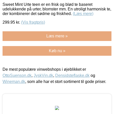
Sweet Mint Urte teen er en frisk og blød te baseret
udelukkende på urter, blomster mm. En utroligt harmonisk te,
der kombinerer det sødme og friskhed.
(Læs mere)
299.95
kr.
(Vis fragtpris)
Læs mere »
Køb nu »
De mest populære vinwebshops i øjeblikket er
OttoSuenson.dk
,
JyskVin.dk
,
Densidsteflaske.dk
og
Wineman.dk
, som alle har et stort sortiment til gode priser.