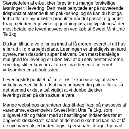
Størstedelen af e-butikker foreslår nu mange forskellige
løsninger til levering. Den mest benyttede er på nuværende
tidspunkt at afsende til en pakkeshop, og så kan du blot gå
forbi efter de nyindkøbte produkter når det passer dig bedst.
Fragtmetoden er jo virkelig gnidningsløs, og typisk også den
mest betalelige leveringsversion ved køb af Sweet Mint Urte
Te 1kg.
Du kan tillige afveje for og imod at få ordren leveret til dit hus
eller ud til din arbejdsplads. Løsningen er uheldigvis en tand
dyrere, men desuden super bekvem. Den mest betalelige
mulighed for levering er uden tvivl at du selv henter varerne,
som dog stiller krav om at du er i nærheden af internet
virksomhedens tilholdssted.
Leveringstidspunktet på Te > Løs te kan vise sig at være
virkelig væsentlig forudsat man behøver din pakke fluks, så i
det øjemed er det altså vigtigt at vi dobbelttjekker
leveringstiden på den aktuelle vare.
Mange webshops garanterer dag-til-dag fragt på massevis af
varenumre, eksempelvis Sweet Mint Urte Te 1kg, som
alligevel står og falder med at bestillingen indsendes før et
angivent klokkeslæt, sådan at de med sikkerhed kan nå at få
de nye varer afsted inden logistikpersonalet drager hjemad.