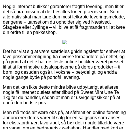
Nogle internet butikker garanterer fragtfri levering, men tit er
det så præmissen at der bestilles for en præcis sum. Som
alternativ skal man tage den mest letkøbte leveringsmetode,
der gerne – uanset om du opholder sig ved Næstved,
Slagelse eller Jyllinge – vil blive at få fragtmanden til at køre
din ordre til en pakkeshop.
Det har vist sig at være særdeles gnidningsløst for enhver at
lave prissammenligning fra diverse forhandlere på nettet, og
på grund af dette har de fleste online butikker været presset
til at at formindske udsalgspriserne på deres produkter – til
børn, og desuden også til voksne – betydeligt, og endda
nogle gange byde på portofri levering.
Men det kan ikke desto mindre blive udbytterigt at efterse
nogle få internet outlets efter tilbud på Sweet Mint Urte Te
1kg før du handler, sådan at man er usvigeligt sikker på at
opnå den bedste pris.
Man må trods alt være obs på, at såfremt en online forretning
annoncerer deres varer til salg for en salgspris som anses
for ekstraordinært favorabel, så bør det i nogle tilfælde være
en varsel om en bedragerisk webshop. Handler med kort er