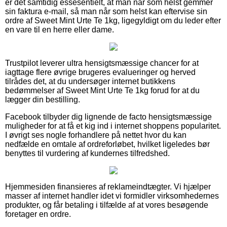
er det samtidig essesentielt, at man når som helst gemmer
sin faktura e-mail, så man når som helst kan eftervise sin
ordre af Sweet Mint Urte Te 1kg, ligegyldigt om du leder efter
en vare til en herre eller dame.
Trustpilot leverer ultra hensigtsmæssige chancer for at
iagttage flere øvrige brugeres evalueringer og herved
tilrådes det, at du undersøger internet butikkens
bedømmelser af Sweet Mint Urte Te 1kg forud for at du
lægger din bestilling.
Facebook tilbyder dig lignende de facto hensigtsmæssige
muligheder for at få et kig ind i internet shoppens popularitet.
I øvrigt ses nogle forhandlere på nettet hvor du kan
nedfælde en omtale af ordreforløbet, hvilket ligeledes bør
benyttes til vurdering af kundernes tilfredshed.
Hjemmesiden finansieres af reklameindtægter. Vi hjælper
masser af internet handler idet vi formidler virksomhedernes
produkter, og får betaling i tilfælde af at vores besøgende
foretager en ordre.