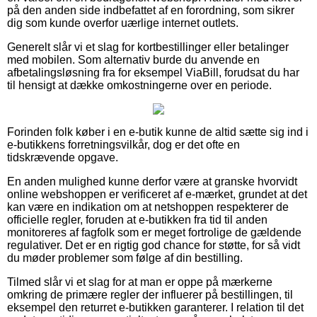
på den anden side indbefattet af en forordning, som sikrer
dig som kunde overfor uærlige internet outlets.
Generelt slår vi et slag for kortbestillinger eller betalinger
med mobilen. Som alternativ burde du anvende en
afbetalingsløsning fra for eksempel ViaBill, forudsat du har
til hensigt at dække omkostningerne over en periode.
Forinden folk køber i en e-butik kunne de altid sætte sig ind i
e-butikkens forretningsvilkår, dog er det ofte en
tidskrævende opgave.
En anden mulighed kunne derfor være at granske hvorvidt
online webshoppen er verificeret af e-mærket, grundet at det
kan være en indikation om at netshoppen respekterer de
officielle regler, foruden at e-butikken fra tid til anden
monitoreres af fagfolk som er meget fortrolige de gældende
regulativer. Det er en rigtig god chance for støtte, for så vidt
du møder problemer som følge af din bestilling.
Tilmed slår vi et slag for at man er oppe på mærkerne
omkring de primære regler der influerer på bestillingen, til
eksempel den returret e-butikken garanterer. I relation til det