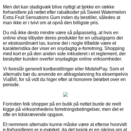
Men det kan stadigvæk blive nyttigt at tjekke en række
forhandlere på nettet efter rabatkoder på Sweet Watermelon
Extra Fruit Sensations Gum inden du bestiller, således at
man ikke er i tvivl om at opnå den billigste pris.
Du må ikke desto mindre være så påpasselig, at hvis en
online shop tilbyder deres produkter for en udsalgspris der
er ekstraordinært lav, kunne det i nogle tilfælde være et
karakteristika der viser en snydagtig e-forretning. Shopping
med kort er på den anden side inkluderet i et reglement, der
beskytter kunden overfor snydagtige online virksomheder.
Vi foreslår generelt kortbestillinger eller MobilePay. Som et
alternativ bør du anvende en afdragsløsning fra eksempelvis
ViaBill, for så vidt du higer efter at honorere beløbet over en
periode.
Forinden folk shopper på en butik på nettet burde de reelt
kigge på virksomhedens forretningsbetingelser, men det er
ofte en tidskrævende opgave.
Et nemmere alternativ kunne måske være at efterse hvorvidt
e-forhandleren er e-mærket, da det typisk er en sikring om at