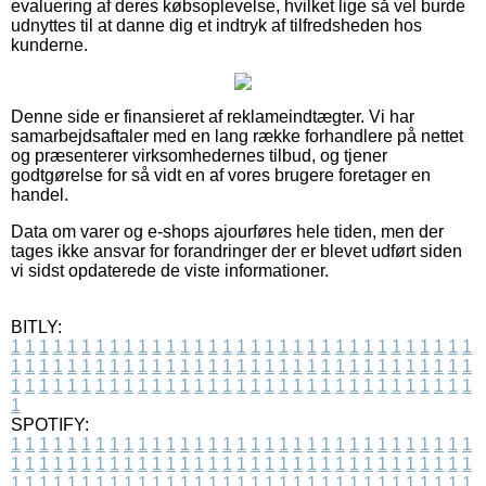
evaluering af deres købsoplevelse, hvilket lige så vel burde
udnyttes til at danne dig et indtryk af tilfredsheden hos
kunderne.
Denne side er finansieret af reklameindtægter. Vi har
samarbejdsaftaler med en lang række forhandlere på nettet
og præsenterer virksomhedernes tilbud, og tjener
godtgørelse for så vidt en af vores brugere foretager en
handel.
Data om varer og e-shops ajourføres hele tiden, men der
tages ikke ansvar for forandringer der er blevet udført siden
vi sidst opdaterede de viste informationer.
BITLY:
1
1
1
1
1
1
1
1
1
1
1
1
1
1
1
1
1
1
1
1
1
1
1
1
1
1
1
1
1
1
1
1
1
1
1
1
1
1
1
1
1
1
1
1
1
1
1
1
1
1
1
1
1
1
1
1
1
1
1
1
1
1
1
1
1
1
1
1
1
1
1
1
1
1
1
1
1
1
1
1
1
1
1
1
1
1
1
1
1
1
1
1
1
1
1
1
1
1
1
1
SPOTIFY:
1
1
1
1
1
1
1
1
1
1
1
1
1
1
1
1
1
1
1
1
1
1
1
1
1
1
1
1
1
1
1
1
1
1
1
1
1
1
1
1
1
1
1
1
1
1
1
1
1
1
1
1
1
1
1
1
1
1
1
1
1
1
1
1
1
1
1
1
1
1
1
1
1
1
1
1
1
1
1
1
1
1
1
1
1
1
1
1
1
1
1
1
1
1
1
1
1
1
1