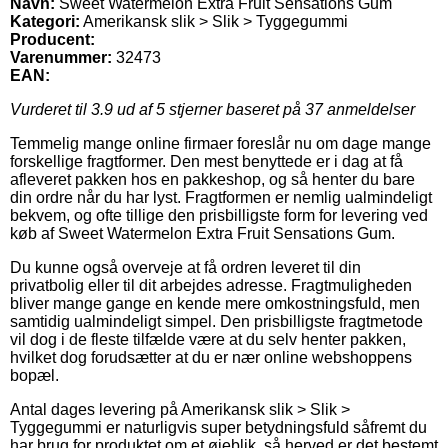
Navn:
Sweet Watermelon Extra Fruit Sensations Gum
Kategori:
Amerikansk slik > Slik > Tyggegummi
Producent:
Varenummer:
32473
EAN:
Vurderet til
3.9
ud af 5 stjerner baseret på
37
anmeldelser
Temmelig mange online firmaer foreslår nu om dage mange
forskellige fragtformer. Den mest benyttede er i dag at få
afleveret pakken hos en pakkeshop, og så henter du bare
din ordre når du har lyst. Fragtformen er nemlig ualmindeligt
bekvem, og ofte tillige den prisbilligste form for levering ved
køb af Sweet Watermelon Extra Fruit Sensations Gum.
Du kunne også overveje at få ordren leveret til din
privatbolig eller til dit arbejdes adresse. Fragtmuligheden
bliver mange gange en kende mere omkostningsfuld, men
samtidig ualmindeligt simpel. Den prisbilligste fragtmetode
vil dog i de fleste tilfælde være at du selv henter pakken,
hvilket dog forudsætter at du er nær online webshoppens
bopæl.
Antal dages levering på Amerikansk slik > Slik >
Tyggegummi er naturligvis super betydningsfuld såfremt du
har brug for produktet om et øjeblik, så herved er det bestemt