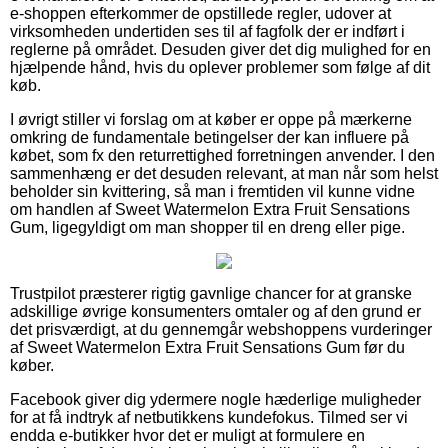
e-shoppen efterkommer de opstillede regler, udover at
virksomheden undertiden ses til af fagfolk der er indført i
reglerne på området. Desuden giver det dig mulighed for en
hjælpende hånd, hvis du oplever problemer som følge af dit
køb.
I øvrigt stiller vi forslag om at køber er oppe på mærkerne
omkring de fundamentale betingelser der kan influere på
købet, som fx den returrettighed forretningen anvender. I den
sammenhæng er det desuden relevant, at man når som helst
beholder sin kvittering, så man i fremtiden vil kunne vidne
om handlen af Sweet Watermelon Extra Fruit Sensations
Gum, ligegyldigt om man shopper til en dreng eller pige.
Trustpilot præsterer rigtig gavnlige chancer for at granske
adskillige øvrige konsumenters omtaler og af den grund er
det prisværdigt, at du gennemgår webshoppens vurderinger
af Sweet Watermelon Extra Fruit Sensations Gum før du
køber.
Facebook giver dig ydermere nogle hæderlige muligheder
for at få indtryk af netbutikkens kundefokus. Tilmed ser vi
endda e-butikker hvor det er muligt at formulere en