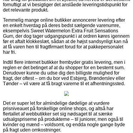
fornuftigt at vi besigtiger det anslåede leveringstidspunkt for
det relevante produkt.
Temmelig mange online butikker annoncerer levering efter
en enkelt hverdag på deres bedst sælgende varenumre,
eksempelvis Sweet Watermelon Extra Fruit Sensations
Gum, der dog tager udgangspunkt i at ordren køres igennem
før et aftalt klokkeslæt, sådan at de højst sandsynligt kan nå
at få varen hen til fragtfirmaet forud for at pakkepersonalet
har fri.
Indtil flere internet butikker frembyder gratis levering, men i
reglen er det betinget af at du shopper for en bestemt sum.
Derudover kunne du udse dig den billigste mulighed for
fragt, der oftest – om du bor ved Esbjerg, Brønderslev eller
Tønder – vil være at få bragt varerne til et afhentningssted.
Det er super let for almindelige dødelige at vurdere
prisniveauet på forskellige online shops, og altså har
flertallet af webbutikker set sig nødsaget til at sænke
udsalgspriserne på produkterne – til juniorer, men også til
kvinder og mænd – voldsomt, og endda nogle gange byde
på fragt uden omkostninger.