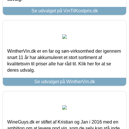
Se udvalget på VinTilKostpris.dk
WintherVin.dk er en far og søn-virksomhed der igennem
snart 11 år har akkumuleret et stort sortiment af
kvalitetsvin til priser alle har råd til. Klik her for at se
deres udvalg.
Se udvalget på WintherVin.dk
WineGuys.dk er stiftet af Kristian og Jan i 2016 med en
ambition om at levere god vin, som de selv kan stå inde