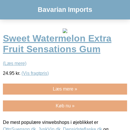
Bavarian Imports
Sweet Watermelon Extra
Fruit Sensations Gum
(Læs mere)
24.95
kr.
(Vis fragtpris)
Læs mere »
Køb nu »
De mest populære vinwebshops i øjeblikket er
OttoSuenson.dk
,
JyskVin.dk
,
Densidsteflaske.dk
og