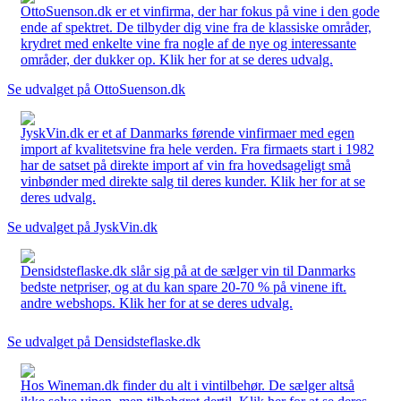
OttoSuenson.dk er et vinfirma, der har fokus på vine i den gode
ende af spektret. De tilbyder dig vine fra de klassiske områder,
krydret med enkelte vine fra nogle af de nye og interessante
områder, der dukker op. Klik her for at se deres udvalg.
Se udvalget på OttoSuenson.dk
JyskVin.dk er et af Danmarks førende vinfirmaer med egen
import af kvalitetsvine fra hele verden. Fra firmaets start i 1982
har de satset på direkte import af vin fra hovedsageligt små
vinbønder med direkte salg til deres kunder. Klik her for at se
deres udvalg.
Se udvalget på JyskVin.dk
Densidsteflaske.dk slår sig på at de sælger vin til Danmarks
bedste netpriser, og at du kan spare 20-70 % på vinene ift.
andre webshops. Klik her for at se deres udvalg.
Se udvalget på Densidsteflaske.dk
Hos Wineman.dk finder du alt i vintilbehør. De sælger altså