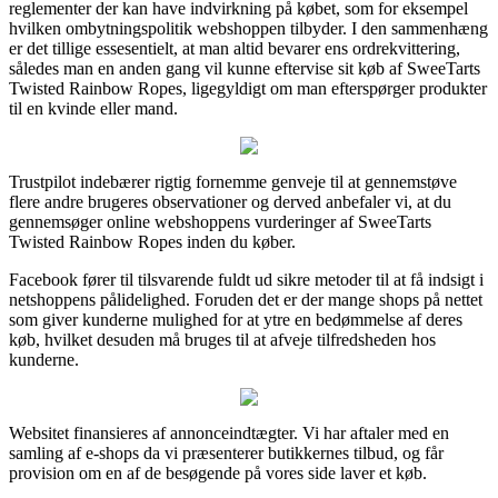
reglementer der kan have indvirkning på købet, som for eksempel
hvilken ombytningspolitik webshoppen tilbyder. I den sammenhæng
er det tillige essesentielt, at man altid bevarer ens ordrekvittering,
således man en anden gang vil kunne eftervise sit køb af SweeTarts
Twisted Rainbow Ropes, ligegyldigt om man efterspørger produkter
til en kvinde eller mand.
Trustpilot indebærer rigtig fornemme genveje til at gennemstøve
flere andre brugeres observationer og derved anbefaler vi, at du
gennemsøger online webshoppens vurderinger af SweeTarts
Twisted Rainbow Ropes inden du køber.
Facebook fører til tilsvarende fuldt ud sikre metoder til at få indsigt i
netshoppens pålidelighed. Foruden det er der mange shops på nettet
som giver kunderne mulighed for at ytre en bedømmelse af deres
køb, hvilket desuden må bruges til at afveje tilfredsheden hos
kunderne.
Websitet finansieres af annonceindtægter. Vi har aftaler med en
samling af e-shops da vi præsenterer butikkernes tilbud, og får
provision om en af de besøgende på vores side laver et køb.