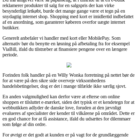
reklamerer produkter til salg for en salgspris der kan virke
besynderligt letkøbt, burde det mange gange være et tegn på en
snydagtig internet shop. Shopping med kort er imidlertid indbefattet
af en anordning, som garanterer køberen overfor uægte internet
butikker.
Generelt anbefaler vi handler med kort eller MobilePay. Som
alternativ bør du benytte en løsning på afbetaling fra for eksempel
ViaBill, ifald du tilstræber at finansiere pengene over en længere
periode.
Forinden folk handler på en Willy Wonka forretning på nettet bør de
for at være på den sikre side overveje virksomhedens
handelsbetingelser, dog er det i mange tilfælde ikke særlig sjovt.
En anden valgmulighed kan derfor være at efterse om online
shoppen er tilsluttet e-mærket, siden det typisk er et kendetegn for at
webbutikken adlyder de danske love, foruden at den jævnligt
evalueres af specialister der kender til vilkårene på området. Dette er
en god chance for at få assistance, ifald du udsættes for dilemmaer
som følge af din ordre.
For øvrigt er det godt at kunden er på vagt for de grundlæggende