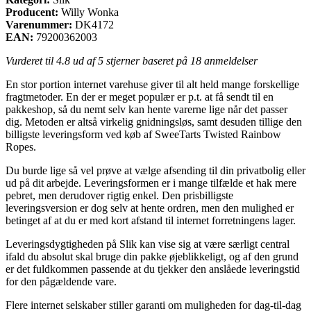
Producent:
Willy Wonka
Varenummer:
DK4172
EAN:
79200362003
Vurderet til
4.8
ud af 5 stjerner baseret på
18
anmeldelser
En stor portion internet varehuse giver til alt held mange forskellige
fragtmetoder. En der er meget populær er p.t. at få sendt til en
pakkeshop, så du nemt selv kan hente varerne lige når det passer
dig. Metoden er altså virkelig gnidningsløs, samt desuden tillige den
billigste leveringsform ved køb af SweeTarts Twisted Rainbow
Ropes.
Du burde lige så vel prøve at vælge afsending til din privatbolig eller
ud på dit arbejde. Leveringsformen er i mange tilfælde et hak mere
pebret, men derudover rigtig enkel. Den prisbilligste
leveringsversion er dog selv at hente ordren, men den mulighed er
betinget af at du er med kort afstand til internet forretningens lager.
Leveringsdygtigheden på Slik kan vise sig at være særligt central
ifald du absolut skal bruge din pakke øjeblikkeligt, og af den grund
er det fuldkommen passende at du tjekker den anslåede leveringstid
for den pågældende vare.
Flere internet selskaber stiller garanti om muligheden for dag-til-dag