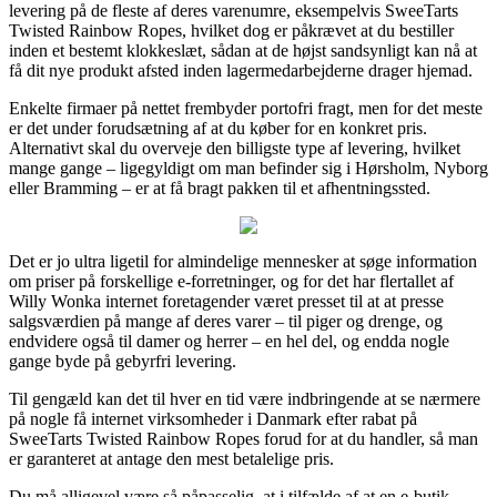
levering på de fleste af deres varenumre, eksempelvis SweeTarts
Twisted Rainbow Ropes, hvilket dog er påkrævet at du bestiller
inden et bestemt klokkeslæt, sådan at de højst sandsynligt kan nå at
få dit nye produkt afsted inden lagermedarbejderne drager hjemad.
Enkelte firmaer på nettet frembyder portofri fragt, men for det meste
er det under forudsætning af at du køber for en konkret pris.
Alternativt skal du overveje den billigste type af levering, hvilket
mange gange – ligegyldigt om man befinder sig i Hørsholm, Nyborg
eller Bramming – er at få bragt pakken til et afhentningssted.
Det er jo ultra ligetil for almindelige mennesker at søge information
om priser på forskellige e-forretninger, og for det har flertallet af
Willy Wonka internet foretagender været presset til at at presse
salgsværdien på mange af deres varer – til piger og drenge, og
endvidere også til damer og herrer – en hel del, og endda nogle
gange byde på gebyrfri levering.
Til gengæld kan det til hver en tid være indbringende at se nærmere
på nogle få internet virksomheder i Danmark efter rabat på
SweeTarts Twisted Rainbow Ropes forud for at du handler, så man
er garanteret at antage den mest betalelige pris.
Du må alligevel være så påpasselig, at i tilfælde af at en e-butik