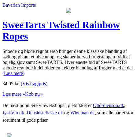
Bavarian Imports
SweeTarts Twisted Rainbow
Ropes
Snoede og bløde regnbuereb bringer denne klassiske blanding af
sødt og pikant et niveau op, og skaber herved frugtstangen fyldt af
bøjelig sjov samt SweeTARTS. Hver eneste bid af SweeTARTS
snoede regnbue indeholder en lækker blanding af frugter med et del
(Læs mere)
34.95
kr.
(Vis fragtpris)
Læs mere »
Køb nu »
De mest populære vinwebshops i øjeblikket er
OttoSuenson.dk
,
JyskVin.dk
,
Densidsteflaske.dk
og
Wineman.dk
, som alle har et stort
sortiment til gode priser.