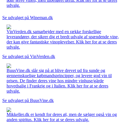
ikke selve vinen, men tilbehøret dertil. Klik her for at se deres
udvalg.
Se udvalget på Wineman.dk
VinVerden.dk samarbejder med en række forskellige
leverandører, der sikrer dig et bredt udvalg af spændende vine,
der kan give fantastiske vinoplevelser. Klik her for at se deres
udvalg.
Se udvalget på VinVerden.dk
BuusVine.dk slår sig på at blive drevet ud fra sunde og
gennemskuelige købmandsprincipper, og levere god vin til
prisen. De finder deres vine hos mindre vinhuse/gårde
hovedsalig i Frankrig og i Italien. Klik her for at se deres
udvalg.
Se udvalget på BuusVine.dk
Mikkeller.dk er kendt for deres øl, men de sælger også vin og
anden spiritus. Klik her for at se deres udvalg.