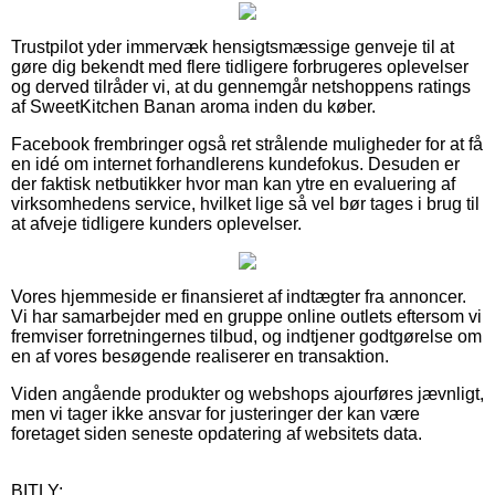
Trustpilot yder immervæk hensigtsmæssige genveje til at
gøre dig bekendt med flere tidligere forbrugeres oplevelser
og derved tilråder vi, at du gennemgår netshoppens ratings
af SweetKitchen Banan aroma inden du køber.
Facebook frembringer også ret strålende muligheder for at få
en idé om internet forhandlerens kundefokus. Desuden er
der faktisk netbutikker hvor man kan ytre en evaluering af
virksomhedens service, hvilket lige så vel bør tages i brug til
at afveje tidligere kunders oplevelser.
Vores hjemmeside er finansieret af indtægter fra annoncer.
Vi har samarbejder med en gruppe online outlets eftersom vi
fremviser forretningernes tilbud, og indtjener godtgørelse om
en af vores besøgende realiserer en transaktion.
Viden angående produkter og webshops ajourføres jævnligt,
men vi tager ikke ansvar for justeringer der kan være
foretaget siden seneste opdatering af websitets data.
BITLY: