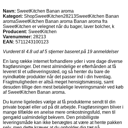
Navn:
SweetKitchen Banan aroma
Kategori:
Shop
SweetKitchen
28213
SweetKitchen Banan
aroma
SweetKitchen Banan aroma Banan aroma fra
SweetKitchen er velegnet når du bager, laver bolcher, k
Producent:
SweetKitchen
Varenummer:
28213
EAN:
5711243100123
Vurderet til
4.8
ud af 5 stjerner baseret på
19
anmeldelser
En lang række internet forhandlere yder i vore dage diverse
fragtløsninger. Det mest almindelige er efterhånden at få
leveret til et udleveringssted, og så henter du bare de
nyindkøbte produkter når det passer ind i din hverdag.
Fragtmuligheden er altså meget hensigtsmæssig, samt
desuden tillige den mest betalelige leveringsmanér ved køb
af SweetKitchen Banan aroma.
Du kunne ligeledes vælge at få produkterne sendt til din
private bopæl eller ud på dit arbejde. Fragtløsningen bliver i
mange tilfælde en anelse mere omkostningsfuld, men til
gengæld ualmindeligt bekvem. Den prisbilligste
leveringsmåde kan ikke benægtes at være at hente pakken
selv, men dette kræver at du opholder dig tæt på