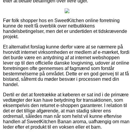
efter at betale betalingen over flere uger.
Før folk shopper hos en SweetKitchen online forretning
kunne de reelt få overblik over netbutikkens
handelsbetingelser, men det er undertiden et tidskrævende
projekt.
Et alternativt forslag kunne derfor være at se nærmere på
hvorvidt internet virksomheden er medlem af e-mærket, fordi
det burde være en antydning af at internet webshoppen
lever op til den officielle danske lovgivning, udover at online
forretningen ofte gennemses af fagmænd som forstår
bestemmelserne på området. Dette er en god genvej til at få
bistand, såfremt du møder besvær i processen med din
handel.
Dertil er det at foretrække at køberen er sat ind i de primære
vedtægter der kan have betydning for transaktionen, som
eksempelvis den returret e-shoppen garanterer. I relation til
det er det tillige afgørende, at man stadig sikrer ens
ordremail, således man når som helst vil kunne eftervise
handlen af SweetKitchen Banan aroma, uafhængig om man
leder efter et produkt til en voksen eller et barn.