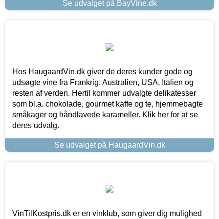
Se udvalget på BayVine.dk
Hos HaugaardVin.dk giver de deres kunder gode og
udsøgte vine fra Frankrig, Australien, USA, Italien og
resten af verden. Hertil kommer udvalgte delikatesser
som bl.a. chokolade, gourmet kaffe og te, hjemmebagte
småkager og håndlavede karameller. Klik her for at se
deres udvalg.
Se udvalget på HaugaardVin.dk
VinTilKostpris.dk er en vinklub, som giver dig mulighed