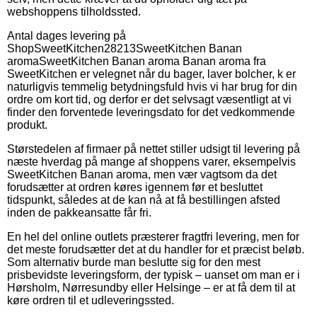
webshoppens tilholdssted.
Antal dages levering på
Shop
SweetKitchen
28213
SweetKitchen Banan
aroma
SweetKitchen Banan aroma Banan aroma fra
SweetKitchen er velegnet når du bager, laver bolcher, k er
naturligvis temmelig betydningsfuld hvis vi har brug for din
ordre om kort tid, og derfor er det selvsagt væsentligt at vi
finder den forventede leveringsdato for det vedkommende
produkt.
Størstedelen af firmaer på nettet stiller udsigt til levering på
næste hverdag på mange af shoppens varer, eksempelvis
SweetKitchen Banan aroma, men vær vagtsom da det
forudsætter at ordren køres igennem før et besluttet
tidspunkt, således at de kan nå at få bestillingen afsted
inden de pakkeansatte får fri.
En hel del online outlets præsterer fragtfri levering, men for
det meste forudsætter det at du handler for et præcist beløb.
Som alternativ burde man beslutte sig for den mest
prisbevidste leveringsform, der typisk – uanset om man er i
Hørsholm, Nørresundby eller Helsinge – er at få dem til at
køre ordren til et udleveringssted.