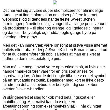
Det har vist sig at være super ukompliceret for almindelige
dødelige at finde information om priser på flere internet
webshops, og til gengæld har de fleste SweetKitchen
forretninger på nettet set sig tvunget til at tvinge prisniveauet
på produkterne – til piger og drenge, og ligeledes til herrer
og damer – betydeligt, og endda nogle gange byde på
levering uden gebyr.
Men det kan immervæk være lønsomt at prøve visse internet
outlets efter rabatkoder på SweetKitchen Banan aroma forud
for at du gennemfører dit køb, således at man er sikret at
indhente den mest betalelige pris.
Man må lige meget hvad være opmærksom på, at hvis en e-
handler markedsfører varer for en pris som anses for
usædvanlig lav, så burde det i nogle tilfælde være et symbol
på en snydagtig netbutik. Betalinger med kort er ikke desto
mindre en del af et lovbud, der beskytter dig som køber
overfor falske e-handler.
Vi slår generelt et slag for køb med betalingskort eller
mobilbetaling. Alternativt kan du vælge en
afbetalingsordning som eksempelvis ViaBill, når du higer