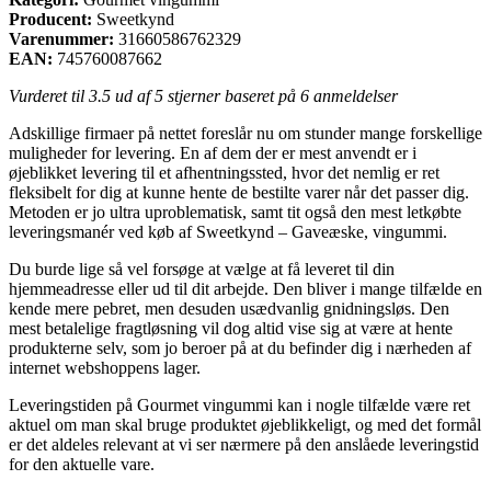
Producent:
Sweetkynd
Varenummer:
31660586762329
EAN:
745760087662
Vurderet til
3.5
ud af 5 stjerner baseret på
6
anmeldelser
Adskillige firmaer på nettet foreslår nu om stunder mange forskellige
muligheder for levering. En af dem der er mest anvendt er i
øjeblikket levering til et afhentningssted, hvor det nemlig er ret
fleksibelt for dig at kunne hente de bestilte varer når det passer dig.
Metoden er jo ultra uproblematisk, samt tit også den mest letkøbte
leveringsmanér ved køb af Sweetkynd – Gaveæske, vingummi.
Du burde lige så vel forsøge at vælge at få leveret til din
hjemmeadresse eller ud til dit arbejde. Den bliver i mange tilfælde en
kende mere pebret, men desuden usædvanlig gnidningsløs. Den
mest betalelige fragtløsning vil dog altid vise sig at være at hente
produkterne selv, som jo beroer på at du befinder dig i nærheden af
internet webshoppens lager.
Leveringstiden på Gourmet vingummi kan i nogle tilfælde være ret
aktuel om man skal bruge produktet øjeblikkeligt, og med det formål
er det aldeles relevant at vi ser nærmere på den anslåede leveringstid
for den aktuelle vare.