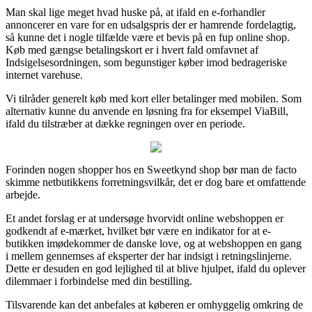
Man skal lige meget hvad huske på, at ifald en e-forhandler
annoncerer en vare for en udsalgspris der er hamrende fordelagtig,
så kunne det i nogle tilfælde være et bevis på en fup online shop.
Køb med gængse betalingskort er i hvert fald omfavnet af
Indsigelsesordningen, som begunstiger køber imod bedrageriske
internet varehuse.
Vi tilråder generelt køb med kort eller betalinger med mobilen. Som
alternativ kunne du anvende en løsning fra for eksempel ViaBill,
ifald du tilstræber at dække regningen over en periode.
Forinden nogen shopper hos en Sweetkynd shop bør man de facto
skimme netbutikkens forretningsvilkår, det er dog bare et omfattende
arbejde.
Et andet forslag er at undersøge hvorvidt online webshoppen er
godkendt af e-mærket, hvilket bør være en indikator for at e-
butikken imødekommer de danske love, og at webshoppen en gang
i mellem gennemses af eksperter der har indsigt i retningslinjerne.
Dette er desuden en god lejlighed til at blive hjulpet, ifald du oplever
dilemmaer i forbindelse med din bestilling.
Tilsvarende kan det anbefales at køberen er omhyggelig omkring de