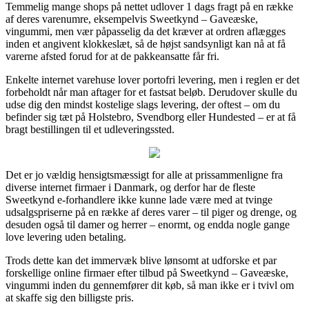
Temmelig mange shops på nettet udlover 1 dags fragt på en række
af deres varenumre, eksempelvis Sweetkynd – Gaveæske,
vingummi, men vær påpasselig da det kræver at ordren aflægges
inden et angivent klokkeslæt, så de højst sandsynligt kan nå at få
varerne afsted forud for at de pakkeansatte får fri.
Enkelte internet varehuse lover portofri levering, men i reglen er det
forbeholdt når man aftager for et fastsat beløb. Derudover skulle du
udse dig den mindst kostelige slags levering, der oftest – om du
befinder sig tæt på Holstebro, Svendborg eller Hundested – er at få
bragt bestillingen til et udleveringssted.
Det er jo vældig hensigtsmæssigt for alle at prissammenligne fra
diverse internet firmaer i Danmark, og derfor har de fleste
Sweetkynd e-forhandlere ikke kunne lade være med at tvinge
udsalgspriserne på en række af deres varer – til piger og drenge, og
desuden også til damer og herrer – enormt, og endda nogle gange
love levering uden betaling.
Trods dette kan det immervæk blive lønsomt at udforske et par
forskellige online firmaer efter tilbud på Sweetkynd – Gaveæske,
vingummi inden du gennemfører dit køb, så man ikke er i tvivl om
at skaffe sig den billigste pris.