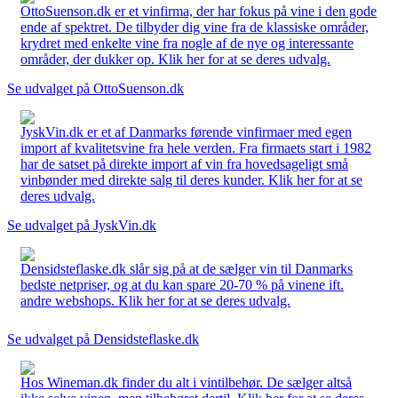
OttoSuenson.dk er et vinfirma, der har fokus på vine i den gode
ende af spektret. De tilbyder dig vine fra de klassiske områder,
krydret med enkelte vine fra nogle af de nye og interessante
områder, der dukker op. Klik her for at se deres udvalg.
Se udvalget på OttoSuenson.dk
JyskVin.dk er et af Danmarks førende vinfirmaer med egen
import af kvalitetsvine fra hele verden. Fra firmaets start i 1982
har de satset på direkte import af vin fra hovedsageligt små
vinbønder med direkte salg til deres kunder. Klik her for at se
deres udvalg.
Se udvalget på JyskVin.dk
Densidsteflaske.dk slår sig på at de sælger vin til Danmarks
bedste netpriser, og at du kan spare 20-70 % på vinene ift.
andre webshops. Klik her for at se deres udvalg.
Se udvalget på Densidsteflaske.dk
Hos Wineman.dk finder du alt i vintilbehør. De sælger altså