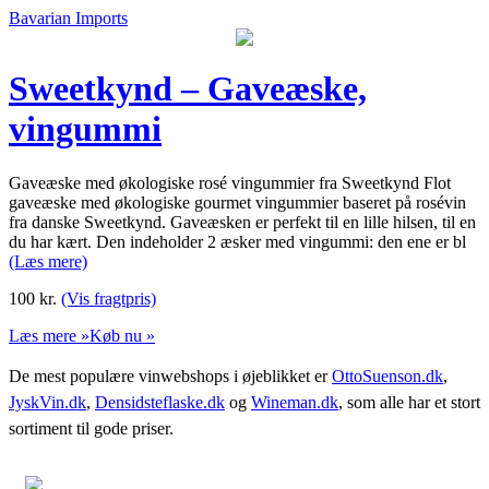
Bavarian Imports
Sweetkynd – Gaveæske,
vingummi
Gaveæske med økologiske rosé vingummier fra Sweetkynd Flot
gaveæske med økologiske gourmet vingummier baseret på rosévin
fra danske Sweetkynd. Gaveæsken er perfekt til en lille hilsen, til en
du har kært. Den indeholder 2 æsker med vingummi: den ene er bl
(Læs mere)
100
kr.
(Vis fragtpris)
Læs mere »
Køb nu »
De mest populære vinwebshops i øjeblikket er
OttoSuenson.dk
,
JyskVin.dk
,
Densidsteflaske.dk
og
Wineman.dk
, som alle har et stort
sortiment til gode priser.