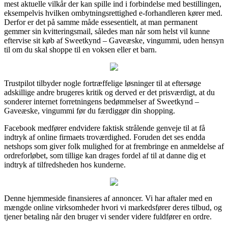
mest aktuelle vilkår der kan spille ind i forbindelse med bestillingen,
eksempelvis hvilken ombytningsrettighed e-forhandleren kører med.
Derfor er det på samme måde essesentielt, at man permanent
gemmer sin kvitteringsmail, således man når som helst vil kunne
eftervise sit køb af Sweetkynd – Gaveæske, vingummi, uden hensyn
til om du skal shoppe til en voksen eller et barn.
Trustpilot tilbyder nogle fortræffelige løsninger til at eftersøge
adskillige andre brugeres kritik og derved er det prisværdigt, at du
sonderer internet forretningens bedømmelser af Sweetkynd –
Gaveæske, vingummi før du færdiggør din shopping.
Facebook medfører endvidere faktisk strålende genveje til at få
indtryk af online firmaets troværdighed. Foruden det ses endda
netshops som giver folk mulighed for at frembringe en anmeldelse af
ordreforløbet, som tillige kan drages fordel af til at danne dig et
indtryk af tilfredsheden hos kunderne.
Denne hjemmeside finansieres af annoncer. Vi har aftaler med en
mængde online virksomheder hvori vi markedsfører deres tilbud, og
tjener betaling når den bruger vi sender videre fuldfører en ordre.