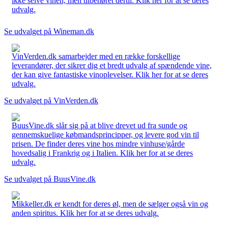
ikke selve vinen, men tilbehøret dertil. Klik her for at se deres
udvalg.
Se udvalget på Wineman.dk
VinVerden.dk samarbejder med en række forskellige
leverandører, der sikrer dig et bredt udvalg af spændende vine,
der kan give fantastiske vinoplevelser. Klik her for at se deres
udvalg.
Se udvalget på VinVerden.dk
BuusVine.dk slår sig på at blive drevet ud fra sunde og
gennemskuelige købmandsprincipper, og levere god vin til
prisen. De finder deres vine hos mindre vinhuse/gårde
hovedsalig i Frankrig og i Italien. Klik her for at se deres
udvalg.
Se udvalget på BuusVine.dk
Mikkeller.dk er kendt for deres øl, men de sælger også vin og
anden spiritus. Klik her for at se deres udvalg.