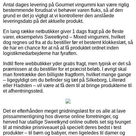
Antal dages levering på Gourmet vingummi kan være rigtig
bestemmende forudsat vi behøver varen fluks, så af den
grund er det jo vigtigt at vi kontrollerer den anslåede
leveringsdato på det aktuelle produkt.
En lang række netbutikker giver 1 dags fragt på de fleste
varer, eksempelvis Sweetkynd – Mixed vingummi, hvilket
dog regnes ud fra at du bestiller før et bestemt klokkeslæt, så
de har en chance for at nå at få produktet ordnet inden
logistikmedarbejderne har fyraften.
Indtil flere webbutikker yder gratis fragt, men typisk er det så
præmissen at du bestiller for et præcist beløb. I øvrigt skal
man foretrække den billigste fragtform, hvilket mange gange
– ligegyldigt om du befinder sig tæt på Silkeborg, Lillerød
eller Hadsten – vil være at få dem til at bringe produkterne til
et afhentningssted.
Det er efterhånden meget gnidningsløst for os alle at lave
prissammenligning hos diverse online forretninger, og
herved har utallige Sweetkynd online outlets set sig tvunget
til at mindske prisniveauet på specielt deres bedst i test
produkter – til børn og babyer, men ligeledes til damer og