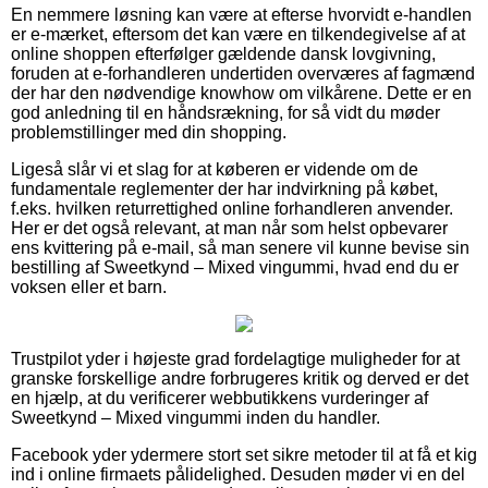
En nemmere løsning kan være at efterse hvorvidt e-handlen
er e-mærket, eftersom det kan være en tilkendegivelse af at
online shoppen efterfølger gældende dansk lovgivning,
foruden at e-forhandleren undertiden overværes af fagmænd
der har den nødvendige knowhow om vilkårene. Dette er en
god anledning til en håndsrækning, for så vidt du møder
problemstillinger med din shopping.
Ligeså slår vi et slag for at køberen er vidende om de
fundamentale reglementer der har indvirkning på købet,
f.eks. hvilken returrettighed online forhandleren anvender.
Her er det også relevant, at man når som helst opbevarer
ens kvittering på e-mail, så man senere vil kunne bevise sin
bestilling af Sweetkynd – Mixed vingummi, hvad end du er
voksen eller et barn.
Trustpilot yder i højeste grad fordelagtige muligheder for at
granske forskellige andre forbrugeres kritik og derved er det
en hjælp, at du verificerer webbutikkens vurderinger af
Sweetkynd – Mixed vingummi inden du handler.
Facebook yder ydermere stort set sikre metoder til at få et kig
ind i online firmaets pålidelighed. Desuden møder vi en del