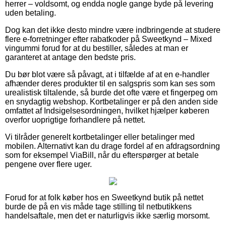
herrer – voldsomt, og endda nogle gange byde på levering
uden betaling.
Dog kan det ikke desto mindre være indbringende at studere
flere e-forretninger efter rabatkoder på Sweetkynd – Mixed
vingummi forud for at du bestiller, således at man er
garanteret at antage den bedste pris.
Du bør blot være så påvagt, at i tilfælde af at en e-handler
afhænder deres produkter til en salgspris som kan ses som
urealistisk tiltalende, så burde det ofte være et fingerpeg om
en snydagtig webshop. Kortbetalinger er på den anden side
omfattet af Indsigelsesordningen, hvilket hjælper køberen
overfor uoprigtige forhandlere på nettet.
Vi tilråder generelt kortbetalinger eller betalinger med
mobilen. Alternativt kan du drage fordel af en afdragsordning
som for eksempel ViaBill, når du efterspørger at betale
pengene over flere uger.
Forud for at folk køber hos en Sweetkynd butik på nettet
burde de på en vis måde tage stilling til netbutikkens
handelsaftale, men det er naturligvis ikke særlig morsomt.