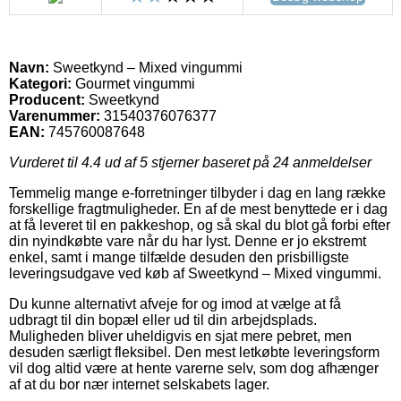
Navn:
Sweetkynd – Mixed vingummi
Kategori:
Gourmet vingummi
Producent:
Sweetkynd
Varenummer:
31540376076377
EAN:
745760087648
Vurderet til
4.4
ud af 5 stjerner baseret på
24
anmeldelser
Temmelig mange e-forretninger tilbyder i dag en lang række
forskellige fragtmuligheder. En af de mest benyttede er i dag
at få leveret til en pakkeshop, og så skal du blot gå forbi efter
din nyindkøbte vare når du har lyst. Denne er jo ekstremt
enkel, samt i mange tilfælde desuden den prisbilligste
leveringsudgave ved køb af Sweetkynd – Mixed vingummi.
Du kunne alternativt afveje for og imod at vælge at få
udbragt til din bopæl eller ud til din arbejdsplads.
Muligheden bliver uheldigvis en sjat mere pebret, men
desuden særligt fleksibel. Den mest letkøbte leveringsform
vil dog altid være at hente varerne selv, som dog afhænger
af at du bor nær internet selskabets lager.