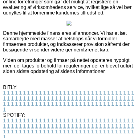
online forretninger som gør det muligt at registrere en
evaluering af virksomhedens service, hvilket lige så vel bør
udnyttes til at fornemme kundernes tilfredshed.
Denne hjemmeside finansieres af annoncer. Vi har et tæt
samarbejde med masser af netshops når vi formidler
firmaernes produkter, og indkasserer provision såfremt den
besøgende vi sender videre gennemfører et køb.
Viden om produkter og firmaer på nettet opdateres hyppigt,
men der tages forbehold for reguleringer der er blevet udført
siden sidste opdatering af sidens informationer.
BITLY:
1
1
1
1
1
1
1
1
1
1
1
1
1
1
1
1
1
1
1
1
1
1
1
1
1
1
1
1
1
1
1
1
1
1
1
1
1
1
1
1
1
1
1
1
1
1
1
1
1
1
1
1
1
1
1
1
1
1
1
1
1
1
1
1
1
1
1
1
1
1
1
1
1
1
1
1
1
1
1
1
1
1
1
1
1
1
1
1
1
1
1
1
1
1
1
1
1
1
1
1
SPOTIFY:
1
1
1
1
1
1
1
1
1
1
1
1
1
1
1
1
1
1
1
1
1
1
1
1
1
1
1
1
1
1
1
1
1
1
1
1
1
1
1
1
1
1
1
1
1
1
1
1
1
1
1
1
1
1
1
1
1
1
1
1
1
1
1
1
1
1
1
1
1
1
1
1
1
1
1
1
1
1
1
1
1
1
1
1
1
1
1
1
1
1
1
1
1
1
1
1
1
1
1
1