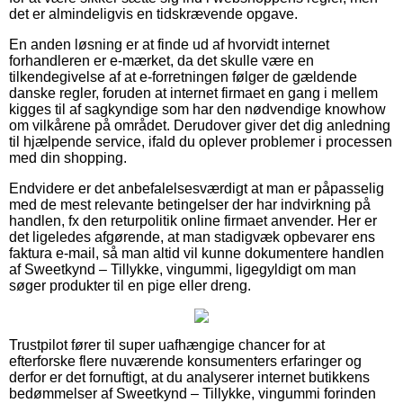
det er almindeligvis en tidskrævende opgave.
En anden løsning er at finde ud af hvorvidt internet
forhandleren er e-mærket, da det skulle være en
tilkendegivelse af at e-forretningen følger de gældende
danske regler, foruden at internet firmaet en gang i mellem
kigges til af sagkyndige som har den nødvendige knowhow
om vilkårene på området. Derudover giver det dig anledning
til hjælpende service, ifald du oplever problemer i processen
med din shopping.
Endvidere er det anbefalelsesværdigt at man er påpasselig
med de mest relevante betingelser der har indvirkning på
handlen, fx den returpolitik online firmaet anvender. Her er
det ligeledes afgørende, at man stadigvæk opbevarer ens
faktura e-mail, så man altid vil kunne dokumentere handlen
af Sweetkynd – Tillykke, vingummi, ligegyldigt om man
søger produkter til en pige eller dreng.
Trustpilot fører til super uafhængige chancer for at
efterforske flere nuværende konsumenters erfaringer og
derfor er det fornuftigt, at du analyserer internet butikkens
bedømmelser af Sweetkynd – Tillykke, vingummi forinden