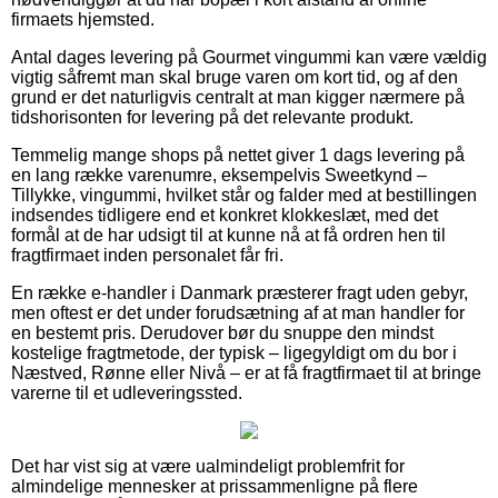
firmaets hjemsted.
Antal dages levering på Gourmet vingummi kan være vældig
vigtig såfremt man skal bruge varen om kort tid, og af den
grund er det naturligvis centralt at man kigger nærmere på
tidshorisonten for levering på det relevante produkt.
Temmelig mange shops på nettet giver 1 dags levering på
en lang række varenumre, eksempelvis Sweetkynd –
Tillykke, vingummi, hvilket står og falder med at bestillingen
indsendes tidligere end et konkret klokkeslæt, med det
formål at de har udsigt til at kunne nå at få ordren hen til
fragtfirmaet inden personalet får fri.
En række e-handler i Danmark præsterer fragt uden gebyr,
men oftest er det under forudsætning af at man handler for
en bestemt pris. Derudover bør du snuppe den mindst
kostelige fragtmetode, der typisk – ligegyldigt om du bor i
Næstved, Rønne eller Nivå – er at få fragtfirmaet til at bringe
varerne til et udleveringssted.
Det har vist sig at være ualmindeligt problemfrit for
almindelige mennesker at prissammenligne på flere