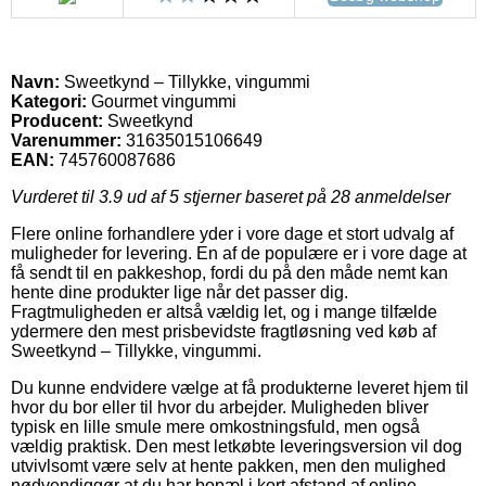
Navn:
Sweetkynd – Tillykke, vingummi
Kategori:
Gourmet vingummi
Producent:
Sweetkynd
Varenummer:
31635015106649
EAN:
745760087686
Vurderet til
3.9
ud af 5 stjerner baseret på
28
anmeldelser
Flere online forhandlere yder i vore dage et stort udvalg af
muligheder for levering. En af de populære er i vore dage at
få sendt til en pakkeshop, fordi du på den måde nemt kan
hente dine produkter lige når det passer dig.
Fragtmuligheden er altså vældig let, og i mange tilfælde
ydermere den mest prisbevidste fragtløsning ved køb af
Sweetkynd – Tillykke, vingummi.
Du kunne endvidere vælge at få produkterne leveret hjem til
hvor du bor eller til hvor du arbejder. Muligheden bliver
typisk en lille smule mere omkostningsfuld, men også
vældig praktisk. Den mest letkøbte leveringsversion vil dog
utvivlsomt være selv at hente pakken, men den mulighed
nødvendiggør at du har bopæl i kort afstand af online