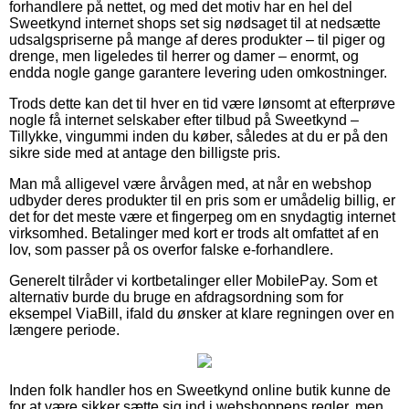
forhandlere på nettet, og med det motiv har en hel del
Sweetkynd internet shops set sig nødsaget til at nedsætte
udsalgspriserne på mange af deres produkter – til piger og
drenge, men ligeledes til herrer og damer – enormt, og
endda nogle gange garantere levering uden omkostninger.
Trods dette kan det til hver en tid være lønsomt at efterprøve
nogle få internet selskaber efter tilbud på Sweetkynd –
Tillykke, vingummi inden du køber, således at du er på den
sikre side med at antage den billigste pris.
Man må alligevel være årvågen med, at når en webshop
udbyder deres produkter til en pris som er umådelig billig, er
det for det meste være et fingerpeg om en snydagtig internet
virksomhed. Betalinger med kort er trods alt omfattet af en
lov, som passer på os overfor falske e-forhandlere.
Generelt tilråder vi kortbetalinger eller MobilePay. Som et
alternativ burde du bruge en afdragsordning som for
eksempel ViaBill, ifald du ønsker at klare regningen over en
længere periode.
Inden folk handler hos en Sweetkynd online butik kunne de
for at være sikker sætte sig ind i webshoppens regler, men