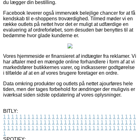
du lægger din bestilling.
Facebook leverer også immervæk belejlige chancer for at få
kendskab til e-shoppens troværdighed. Tilmed møder vi en
række outlets på nettet hvor det er muligt at udfærdige en
evaluering af ordreforløbet, som desuden bør benyttes til at
bedømme hvor glade kunderne er.
Vores hjemmeside er finansieret af indtægter fra reklamer. Vi
har aftaler med en mængde online forhandlere i form af at vi
markedsfører butikkernes varer, og indkasserer godtgørelse
i tilfælde af at en af vores brugere foretager en ordre.
Data omkring produkter og outlets på nettet ajourføres hele
tiden, men der tages forbehold for ændringer der muligvis er
iværksat siden sidste opdatering af vores oplysninger.
BITLY:
1
1
1
1
1
1
1
1
1
1
1
1
1
1
1
1
1
1
1
1
1
1
1
1
1
1
1
1
1
1
1
1
1
1
1
1
1
1
1
1
1
1
1
1
1
1
1
1
1
1
1
1
1
1
1
1
1
1
1
1
1
1
1
1
1
1
1
1
1
1
1
1
1
1
1
1
1
1
1
1
1
1
1
1
1
1
1
1
1
1
1
1
1
1
1
1
1
1
1
1
SPOTIFY: