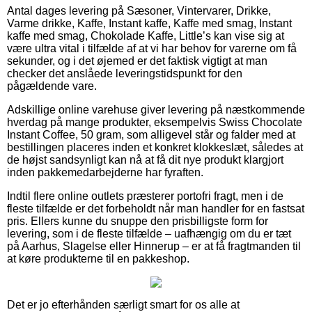
Antal dages levering på Sæsoner, Vintervarer, Drikke,
Varme drikke, Kaffe, Instant kaffe, Kaffe med smag, Instant
kaffe med smag, Chokolade Kaffe, Little’s kan vise sig at
være ultra vital i tilfælde af at vi har behov for varerne om få
sekunder, og i det øjemed er det faktisk vigtigt at man
checker det anslåede leveringstidspunkt for den
pågældende vare.
Adskillige online varehuse giver levering på næstkommende
hverdag på mange produkter, eksempelvis Swiss Chocolate
Instant Coffee, 50 gram, som alligevel står og falder med at
bestillingen placeres inden et konkret klokkeslæt, således at
de højst sandsynligt kan nå at få dit nye produkt klargjort
inden pakkemedarbejderne har fyraften.
Indtil flere online outlets præsterer portofri fragt, men i de
fleste tilfælde er det forbeholdt når man handler for en fastsat
pris. Ellers kunne du snuppe den prisbilligste form for
levering, som i de fleste tilfælde – uafhængig om du er tæt
på Aarhus, Slagelse eller Hinnerup – er at få fragtmanden til
at køre produkterne til en pakkeshop.
Det er jo efterhånden særligt smart for os alle at