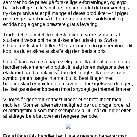
sammenholde priser på forskellige e-forretninger, og ergo
har adskillige Little’s online firmaer fundet det nødvendigt at
trykke prisniveauet på mange af deres produkter – til piger
og drenge, samt også til herrer og damer – voldsomt, og
endda nogle gange præstere gratis levering.
Trods dette kan det ikke desto mindre være lønsomt at
studere diverse online butikker efter udsalg på Swiss
Chocolate Instant Coffee, 50 gram inden du gennemfører dit
køb, så du er sikret at skaffe sig den bedste pris.
Du må bare være så påpasselig, at i tilfælde af at en internet
handler reklamerer et produkt til salg for en salgspris der er
ekstraordinært attraktiv, så bør det i nogle tilfælde være et
symbol på en uægte internet butik. Bestillinger med
betalingskort er imidlertid omfavnet af Indsigelsesordningen,
hvilket garanterer køberen imod snydagtige internet firmaer.
Vi foreslår generelt kortbestillinger eller betalinger med
mobilen. Som en alternativ mulighed bør du drage fordel af
et afdragstilbud som for eksempel ViaBill, når du higer efter
at afdrage beløbet over en længere periode.
Forud for at folk handler i en Little’s netshop behøver man