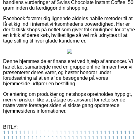
handlens vurderinger af Swiss Chocolate Instant Coffee, 50
gram inden du færdiggør din shopping.
Facebook forærer dig lignende aldeles habile metoder til at
få et kig ind i internet virksomhedens troværdighed. Her er
der faktisk shops på nettet som giver folk mulighed for at ytre
en kritik af deres køb, hvilket lige så vel må udnyttes til at
tage stilling til hvor glade kunderne er.
Denne hjemmeside er finansieret ved hjælp af annoncer. Vi
har et tæt samarbejde med en gruppe online firmaer hvor vi
præsenterer deres varer, og høster honorar under
forudsætning af at en af de besøgende på vores
hjemmeside udfører en bestilling.
Orientering om produkter og netshops opretholdes hyppigt,
men vi ønsker ikke at påtage os ansvaret for rettelser der
måtte være foretaget siden vi sidste gang opdaterede
hjemmesidens informationer.
BITLY:
1
1
1
1
1
1
1
1
1
1
1
1
1
1
1
1
1
1
1
1
1
1
1
1
1
1
1
1
1
1
1
1
1
1
1
1
1
1
1
1
1
1
1
1
1
1
1
1
1
1
1
1
1
1
1
1
1
1
1
1
1
1
1
1
1
1