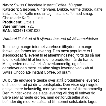
Navn:
Swiss Chocolate Instant Coffee, 50 gram
Kategori:
Sæsoner, Vintervarer, Drikke, Varme drikke, Kaffe,
Instant kaffe, Kaffe med smag, Instant kaffe med smag,
Chokolade Kaffe, Little’s
Producent:
Little’s
Varenummer:
721
EAN:
5034718081032
Vurderet til
4.4
ud af 5 stjerner baseret på
26
anmeldelser
Temmelig mange internet varehuse tilbyder nu mange
forskellige former for levering. Den mest populære er i
øjeblikket at få leveret til et afhentningssted, fordi du så har
fuld fleksibilitet til at hente dine produkter når du har tid.
Muligheden er altså ret så overkommelig, og oftest
derudover den mest letkøbte slags levering ved køb af
Swiss Chocolate Instant Coffee, 50 gram.
Du burde endvidere tænke over at få produkterne leveret til
dit hus eller ud på din arbejdsplads. Den viser sig i regelen
en sjat mere bekostelig, men ydermere ret så fremkommelig.
Den mindst kostelige slags levering vil dog til enhver tid
være selv at hente ordren, men det forudsætter at du
befinder dig med kort afstand til internet selskabets lager.