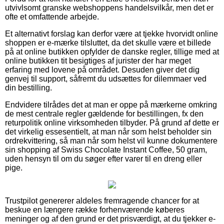
utvivlsomt granske webshoppens handelsvilkår, men det er
ofte et omfattende arbejde.
Et alternativt forslag kan derfor være at tjekke hvorvidt online
shoppen er e-mærke tilsluttet, da det skulle være et billede
på at online butikken opfylder de danske regler, tillige med at
online butikken tit besigtiges af jurister der har meget
erfaring med lovene på området. Desuden giver det dig
genvej til support, såfremt du udsættes for dilemmaer ved
din bestilling.
Endvidere tilrådes det at man er oppe på mærkerne omkring
de mest centrale regler gældende for bestillingen, fx den
returpolitik online virksomheden tilbyder. På grund af dette er
det virkelig essesentielt, at man når som helst beholder sin
ordrekvittering, så man når som helst vil kunne dokumentere
sin shopping af Swiss Chocolate Instant Coffee, 50 gram,
uden hensyn til om du søger efter varer til en dreng eller
pige.
Trustpilot genererer aldeles fremragende chancer for at
beskue en længere række forhenværende køberes
meninger og af den grund er det prisværdigt, at du tjekker e-